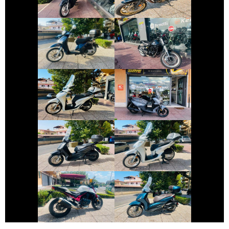
€ 1.650 €
€ 3.490 €
BENELLI
PIAGGIO LIBERTY
LEONCINO
€ 2.890 €
€ 4.190 €
HONDA SH
SYM JOYRIDE
€ 2.990 €
€ 3.790 €
PIAGGIO
HONDA SH
BEVERLY
€ 5.990 €
€ 3.990 €
PIAGGIO
HONDA HORNET
BEVERLY