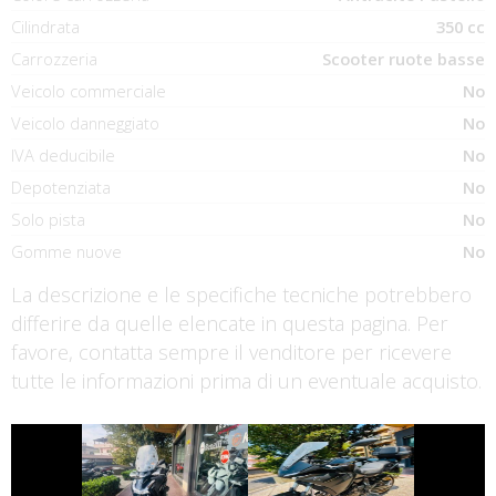
Cilindrata
350 cc
Carrozzeria
Scooter ruote basse
Veicolo commerciale
No
Veicolo danneggiato
No
IVA deducibile
No
Depotenziata
No
Solo pista
No
Gomme nuove
No
La descrizione e le specifiche tecniche potrebbero
differire da quelle elencate in questa pagina. Per
favore, contatta sempre il venditore per ricevere
tutte le informazioni prima di un eventuale acquisto.
€ 3.390 €
€ 7.990 €
YAMAHA
HONDA SH
TRACER