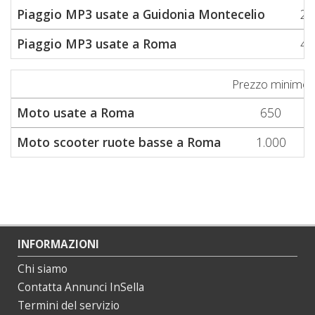
Piaggio MP3 usate a Guidonia Montecelio
2.
Piaggio MP3 usate a Roma
4.
Prezzo minimo
Moto usate a Roma
650
Moto scooter ruote basse a Roma
1.000
INFORMAZIONI
Chi siamo
Contatta Annunci InSella
Termini del servizio