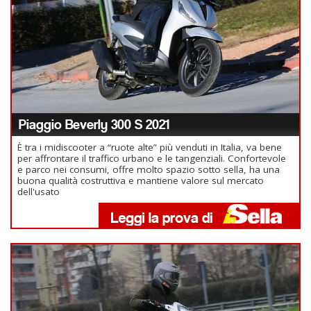
Piaggio Beverly 300 S 2021
È tra i midiscooter a “ruote alte” più venduti in Italia, va bene
per affrontare il traffico urbano e le tangenziali. Confortevole
e parco nei consumi, offre molto spazio sotto sella, ha una
buona qualità costruttiva e mantiene valore sul mercato
dell'usato