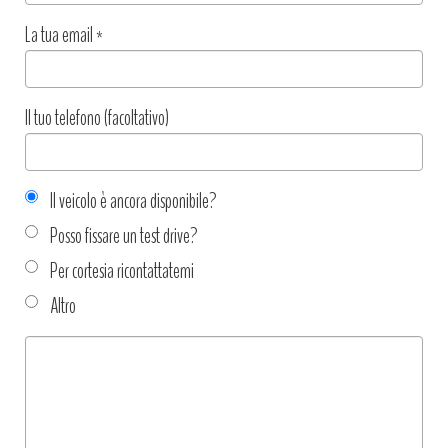
La tua email
*
Il tuo telefono (facoltativo)
Il veicolo è ancora disponibile?
Posso fissare un test drive?
Per cortesia ricontattatemi
Altro
Tipo
richiesta
*