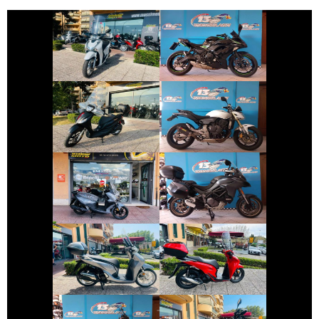
KAWASAKI
HONDA SH
NINJA-650
€ 2.990 €
€ 3.490 €
PIAGGIO MEDLEY
HONDA HORNET
€ 4.190 €
€ 11.690 €
DUCATI
SYM JOYRIDE
MULTISTRADA
€ 3.150 €
€ 3.490 €
HONDA SH
HONDA SH
€ 3.590 €
€ 4.990 €