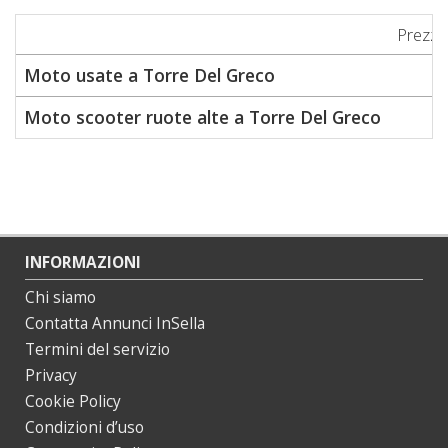
Prezzo
Moto usate a Torre Del Greco
5
Moto scooter ruote alte a Torre Del Greco
5
INFORMAZIONI
Chi siamo
Contatta Annunci InSella
Termini del servizio
Privacy
Cookie Policy
Condizioni d’uso