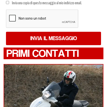
Invia una copia di questo messaggio al mio indirizzo email.
dati
*
INVIA IL MESSAGGIO
PRIMI CONTATTI