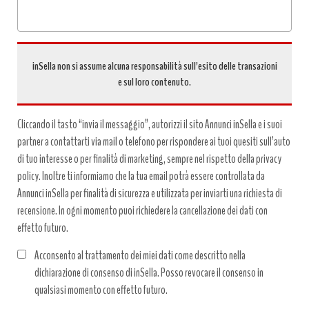
inSella non si assume alcuna responsabilità sull’esito delle transazioni
e sul loro contenuto.
Cliccando il tasto “invia il messaggio”, autorizzi il sito Annunci inSella e i suoi
partner a contattarti via mail o telefono per rispondere ai tuoi quesiti sull’auto
di tuo interesse o per finalità di marketing, sempre nel rispetto della privacy
policy. Inoltre ti informiamo che la tua email potrà essere controllata da
Annunci inSella per finalità di sicurezza e utilizzata per inviarti una richiesta di
recensione. In ogni momento puoi richiedere la cancellazione dei dati con
effetto futuro.
Acconsento al trattamento dei miei dati come descritto nella
dichiarazione di consenso di inSella. Posso revocare il consenso in
qualsiasi momento con effetto futuro.
Trattamento