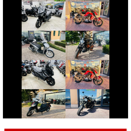
SYM JOYRIDE
KEEWAY RKF
€ 1.999 €
€ 2.990 €
HONDA SH
KTM DUKE-390
€ 2.590 €
€ 2.800 €
SYM JET
KEEWAY RKF
€ 2.990 €
€ 2.350 €
SWM GRAN-
PIAGGIO MEDLEY
MILANO