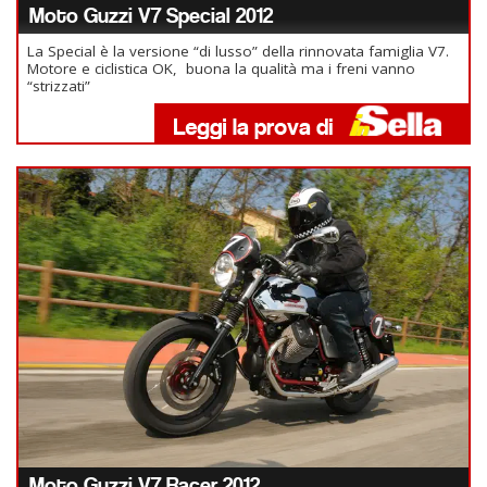
Moto Guzzi V7 Special 2012
La Special è la versione “di lusso” della rinnovata famiglia V7.
Motore e ciclistica OK, buona la qualità ma i freni vanno
“strizzati”
Moto Guzzi V7 Racer 2012