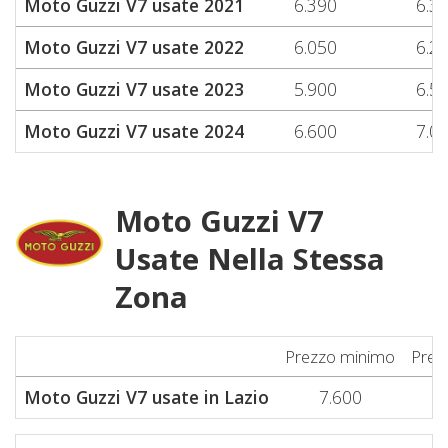
Moto Guzzi V7 usate 2021
6.390
6.3
Moto Guzzi V7 usate 2022
6.050
6.2
Moto Guzzi V7 usate 2023
5.900
6.5
Moto Guzzi V7 usate 2024
6.600
7.0
Moto Guzzi V7
Usate Nella Stessa
Zona
Prezzo minimo
Prez
Moto Guzzi V7 usate in Lazio
7.600