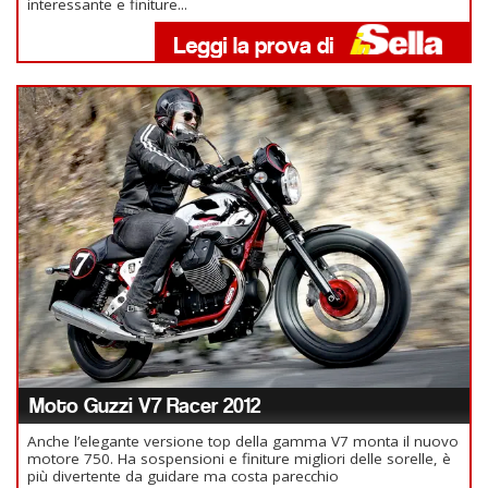
interessante e finiture...
Moto Guzzi V7 Racer 2012
Anche l’elegante versione top della gamma V7 monta il nuovo
motore 750. Ha sospensioni e finiture migliori delle sorelle, è
più divertente da guidare ma costa parecchio