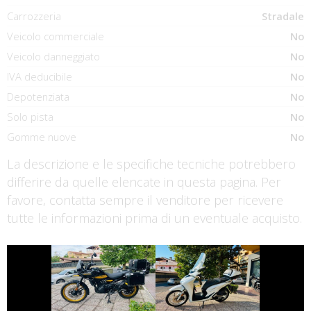
Carrozzeria
Stradale
Veicolo commerciale
No
Veicolo danneggiato
No
IVA deducibile
No
Depotenziata
No
Solo pista
No
Gomme nuove
No
La descrizione e le specifiche tecniche potrebbero
differire da quelle elencate in questa pagina. Per
favore, contatta sempre il venditore per ricevere
tutte le informazioni prima di un eventuale acquisto.
€ 4.999 €
€ 2.890 €
ROYAL-ENFIELD
HONDA SH
HIMALAYAN
€ 4.290 €
€ 2.800 €