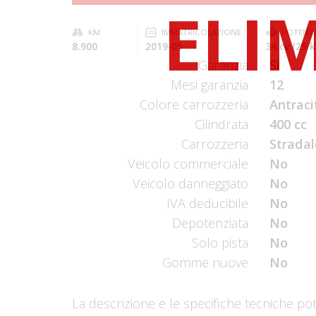
KM
IMMATRICOLAZIONE
POTENZ
8.900
2019-05
34 cv (25 
Garanzia
Sì
Mesi garanzia
12
Colore carrozzeria
Antraci
Cilindrata
400 cc
Carrozzeria
Stradal
Veicolo commerciale
No
Veicolo danneggiato
No
IVA deducibile
No
Depotenziata
No
Solo pista
No
Gomme nuove
No
La descrizione e le specifiche tecniche po