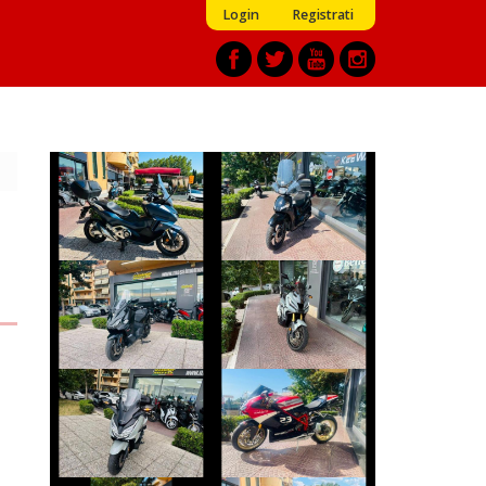
Login
Registrati
HONDA FORZA-
PEUGEOT TWEET
750
€ 2.390 €
€ 7.490 €
SYM MAXSYM-TL
HONDA X-ADV
€ 5.450 €
€ 8.990 €
HONDA FORZA-
DUCATI 1098
350
€ 10.490 €
€ 4.290 €