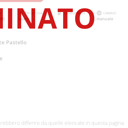
A
TIPOLOGIA
CARBURANTE
CAMBIO
kW)
usate
manuale
te Pastello
e
trebbero differire da quelle elencate in questa pagina.