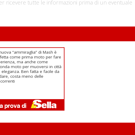
er ricevere tutte le informazioni prima di un eventuale
nuova “ammiraglia” di Mash è
fetta come prima moto per fare
perienza, ma anche come
onda moto per muoversi in città
 eleganza. Ben fatta e facile da
dare, costa meno delle
correnti