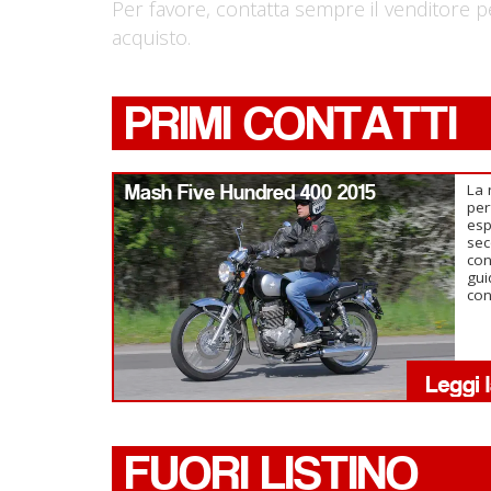
Per favore, contatta sempre il venditore p
acquisto.
PRIMI CONTATTI
Mash Five Hundred 400 2015
La 
per
es
sec
con
gui
con
FUORI LISTINO