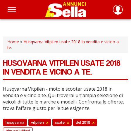
Salta
al
contenuto
principale
Home
»
Husqvarna Vitpilen usate 2018 in vendita e vicino a
te.
HUSQVARNA VITPILEN USATE 2018
IN VENDITA E VICINO A TE.
Husqvarna Vitpilen - moto e scooter usate 2018 in
vendita e vicino a te.
Qui troverai un'ampia selezione di
veicoli di tutte le marche e modelli.
Confronta le offerte,
trova l'affare giusto per le tue esigenze.
husqvarna
vitpilen
x
usate
x
del 2018
x