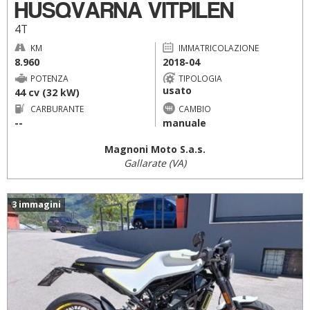
HUSQVARNA VITPILEN
4T
KM
IMMATRICOLAZIONE
8.960
2018-04
POTENZA
TIPOLOGIA
usato
44 cv (32 kW)
CARBURANTE
CAMBIO
--
manuale
Magnoni Moto S.a.s.
Gallarate (VA)
3 immagini