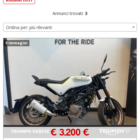
Rimuovi filtri
Annunci trovati:
3
Ordina per: più rilevanti
5 immagini
€ 3.200 €