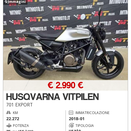
5 immagini
€ 2.990 €
HUSQVARNA VITPILEN
701 EXPORT
KM
IMMATRICOLAZIONE
22.272
2018-01
POTENZA
TIPOLOGIA
usato