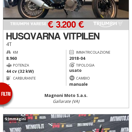
€ 3.200 €
HUSQVARNA VITPILEN
4T
KM
IMMATRICOLAZIONE
8.960
2018-04
POTENZA
TIPOLOGIA
usato
44 cv (32 kW)
CARBURANTE
CAMBIO
--
manuale
Magnoni Moto S.a.s.
Gallarate (VA)
5 immagini