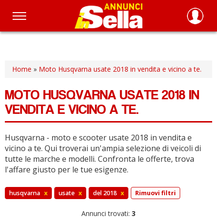
Salta
al
contenuto
principale
Home
»
Moto Husqvarna usate 2018 in vendita e vicino a te.
MOTO HUSQVARNA USATE 2018 IN
VENDITA E VICINO A TE.
Husqvarna - moto e scooter usate 2018 in vendita e
vicino a te.
Qui troverai un'ampia selezione di veicoli di
tutte le marche e modelli.
Confronta le offerte, trova
l'affare giusto per le tue esigenze.
husqvarna
x
usate
x
del 2018
x
Rimuovi filtri
Annunci trovati:
3