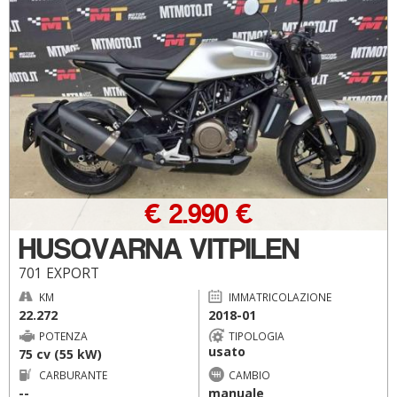
€ 2.990 €
HUSQVARNA VITPILEN
701 EXPORT
KM
IMMATRICOLAZIONE
22.272
2018-01
POTENZA
TIPOLOGIA
usato
75 cv (55 kW)
CARBURANTE
CAMBIO
--
manuale