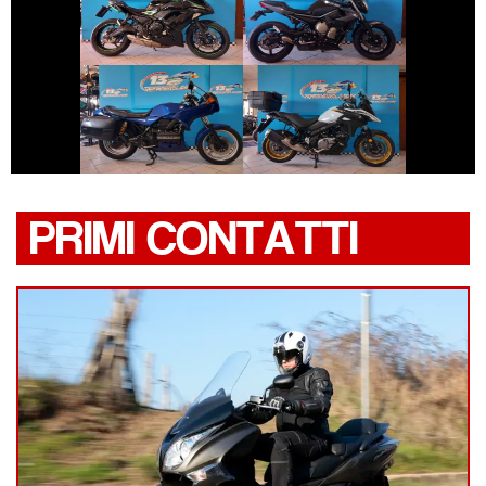
YAMAHA XJ6
NINJA-650
€ 2.990 €
€ 6.790 €
BMW SERIE-K
SUZUKI V-STROM
PRIMI CONTATTI