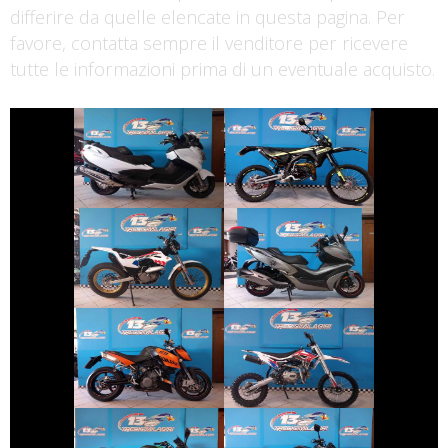
differire da quelle elencate in questa pagina. Per
favore, contatta sempre il venditore per ricevere
tutte le informazioni prima di un eventuale acquisto.
€ 5.890 €
€ 2.990 €
SUZUKI
FANTIC-MOTOR
BURGMAN-650
XE
€ 5.890 €
€ 3.890 €
MONTESA 4RIDE
KYMCO XCITING
€ 4.690 €
€ 1.400 €
ALTRA-MARCA
KTM 990-DUKE
ALTRO-
MODELLO
€ 5.790 €
€ 3.490 €
KAWASAKI