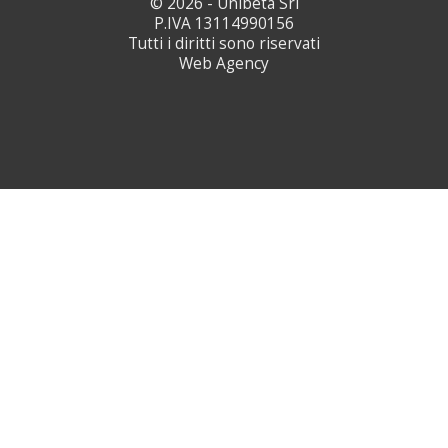
© 2026 - Unibeta Srl
P.IVA 13114990156
Tutti i diritti sono riservati
Web Agency