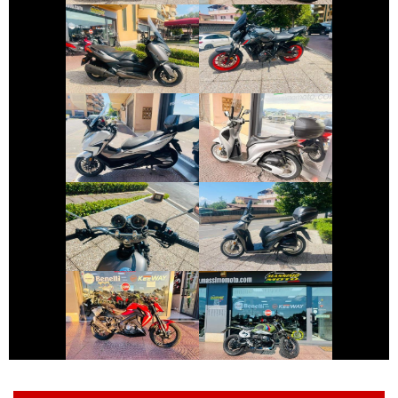
YAMAHA XMAX
YAMAHA MT-07
€ 4.250 €
€ 2.490 €
HONDA FORZA-
HONDA SH
350
€ 2.490 €
€ 2.390 €
YAMAHA SR
HONDA SH
€ 2.800 €
€ 10.490 €
KEEWAY RKF
BMW R-NINET