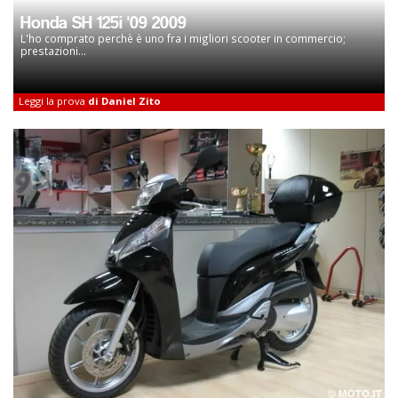
Honda SH 125i '09 2009
L'ho comprato perchè è uno fra i migliori scooter in commercio;
prestazioni...
Leggi la prova
di Daniel Zito