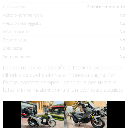
Carrozzeria
Scooter ruote alte
Veicolo commerciale
No
Veicolo danneggiato
No
IVA deducibile
No
Depotenziata
No
Solo pista
No
Gomme nuove
No
La descrizione e le specifiche tecniche potrebbero
differire da quelle elencate in questa pagina. Per
favore, contatta sempre il venditore per ricevere
tutte le informazioni prima di un eventuale acquisto.
€ 2.590 €
€ 6.990 €
HONDA SH
SYM ADX-400
€ 3.290 €
€ 5.990 €