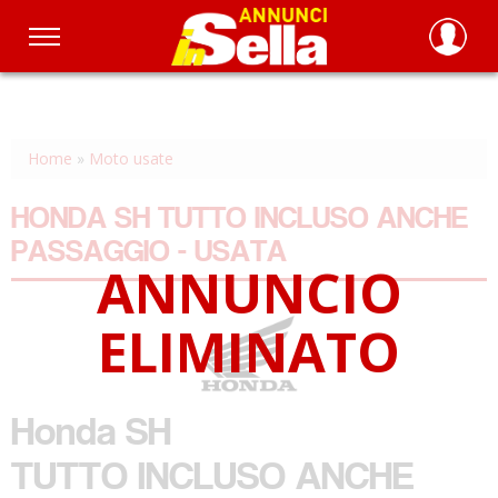
Salta
al
contenuto
principale
Home
»
Moto usate
HONDA SH TUTTO INCLUSO ANCHE
PASSAGGIO - USATA
Honda
SH
TUTTO INCLUSO ANCHE