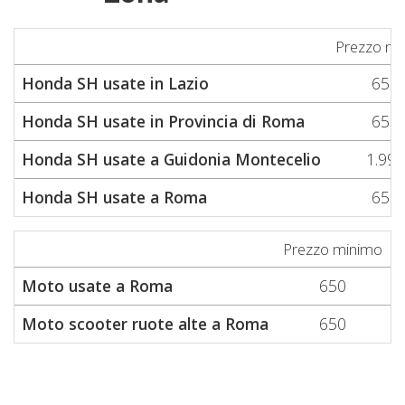
Prezzo mi
Honda SH usate in Lazio
650
Honda SH usate in Provincia di Roma
650
Honda SH usate a Guidonia Montecelio
1.999
Honda SH usate a Roma
650
Prezzo minimo
P
Moto usate a Roma
650
Moto scooter ruote alte a Roma
650