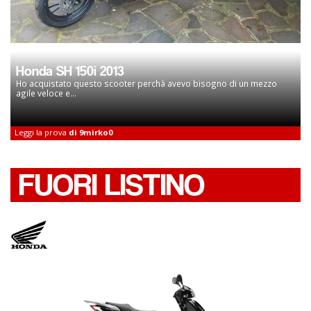
Honda SH 150i 2013
Ho acquistato questo scooter perchà avevo bisogno di un mezzo
agile veloce e...
Leggi la prova
di 9mirko0
FUORI LISTINO