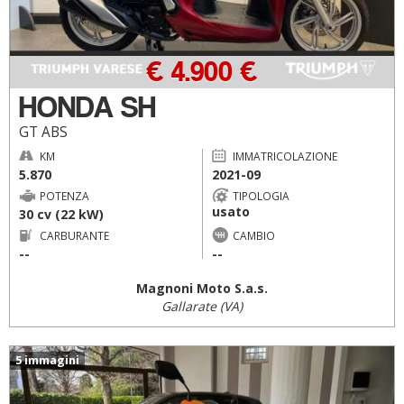
€ 4.900 €
HONDA SH
GT ABS
KM
IMMATRICOLAZIONE
5.870
2021-09
POTENZA
TIPOLOGIA
usato
30 cv (22 kW)
CARBURANTE
CAMBIO
--
--
Magnoni Moto S.a.s.
Gallarate (VA)
5 immagini