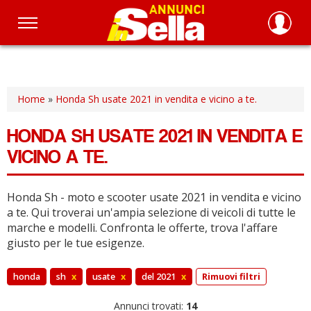
Salta
al
contenuto
principale
Home
»
Honda Sh usate 2021 in vendita e vicino a te.
HONDA SH USATE 2021 IN VENDITA E
VICINO A TE.
Honda Sh - moto e scooter usate 2021 in vendita e vicino
a te.
Qui troverai un'ampia selezione di veicoli di tutte le
marche e modelli.
Confronta le offerte, trova l'affare
giusto per le tue esigenze.
honda
sh
x
usate
x
del 2021
x
Rimuovi filtri
Annunci trovati:
14