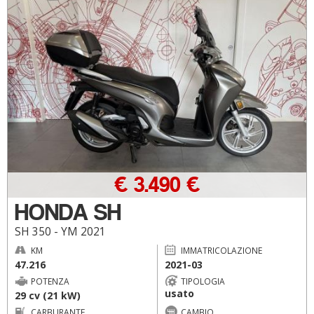
€ 3.490 €
HONDA SH
SH 350 - YM 2021
KM
IMMATRICOLAZIONE
47.216
2021-03
POTENZA
TIPOLOGIA
usato
29 cv (21 kW)
CARBURANTE
CAMBIO