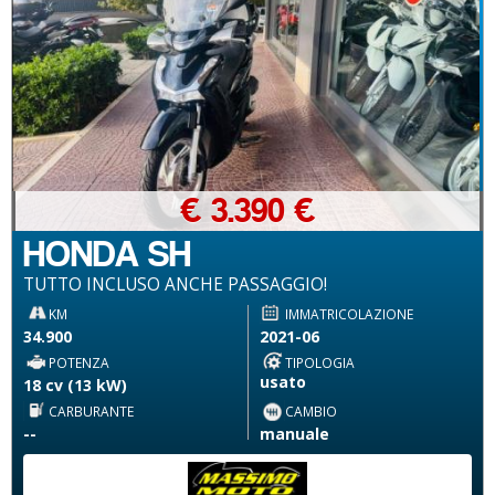
€ 3.390 €
HONDA SH
TUTTO INCLUSO ANCHE PASSAGGIO!
KM
IMMATRICOLAZIONE
34.900
2021-06
POTENZA
TIPOLOGIA
usato
18 cv (13 kW)
CARBURANTE
CAMBIO
--
manuale