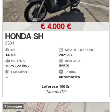
€ 4.000 €
HONDA SH
350 I
KM
IMMATRICOLAZIONE
14.300
2021-07
POTENZA
TIPOLOGIA
usato
30 cv (22 kW)
CARBURANTE
CAMBIO
--
automatico
Loforese 100 Srl
Taranto (TA)
5 immagini