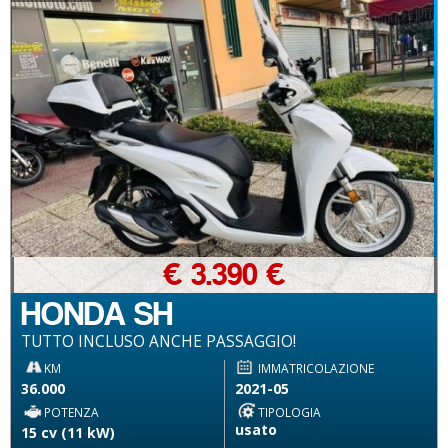
€ 3.390 €
HONDA SH
TUTTO INCLUSO ANCHE PASSAGGIO!
KM
IMMATRICOLAZIONE
36.000
2021-05
POTENZA
TIPOLOGIA
usato
15 cv (11 kW)