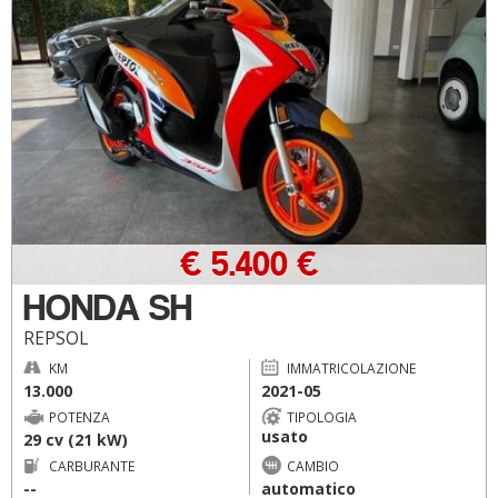
€ 5.400 €
HONDA SH
REPSOL
KM
IMMATRICOLAZIONE
13.000
2021-05
POTENZA
TIPOLOGIA
usato
29 cv (21 kW)
CARBURANTE
CAMBIO
--
automatico