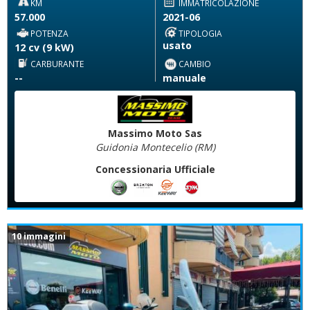
KM
IMMATRICOLAZIONE
57.000
2021-06
POTENZA
TIPOLOGIA
usato
12 cv (9 kW)
CARBURANTE
CAMBIO
--
manuale
Massimo Moto Sas
Guidonia Montecelio (RM)
Concessionaria Ufficiale
10 immagini