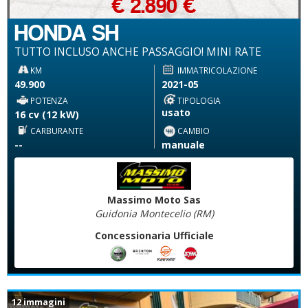
€ 2.890 €
HONDA SH
TUTTO INCLUSO ANCHE PASSAGGIO! MINI RATE
KM
IMMATRICOLAZIONE
49.900
2021-05
POTENZA
TIPOLOGIA
usato
16 cv (12 kW)
CARBURANTE
CAMBIO
--
manuale
Massimo Moto Sas
Guidonia Montecelio (RM)
Concessionaria Ufficiale
12 immagini