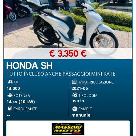
€ 3.350 €
HONDA SH
TUTTO INCLUSO ANCHE PASSAGGIO! MINI RATE
KM
IMMATRICOLAZIONE
13.000
2021-06
POTENZA
TIPOLOGIA
usato
14 cv (10 kW)
CARBURANTE
CAMBIO
--
manuale