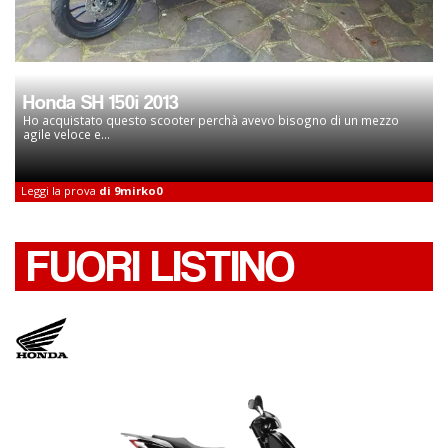
Honda SH 150i 2013
Ho acquistato questo scooter perchà avevo bisogno di un mezzo
agile veloce e...
Leggi la prova
di 9mirko0
FUORI LISTINO