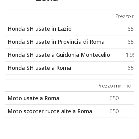
Prezzo mi
Honda SH usate in Lazio
650
Honda SH usate in Provincia di Roma
650
Honda SH usate a Guidonia Montecelio
1.999
Honda SH usate a Roma
650
Prezzo minimo
P
Moto usate a Roma
650
Moto scooter ruote alte a Roma
650