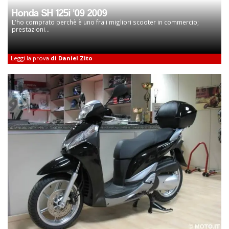
Honda SH 125i '09 2009
L'ho comprato perchè è uno fra i migliori scooter in commercio;
prestazioni...
Leggi la prova
di Daniel Zito