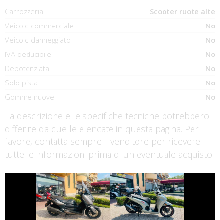
Carrozzeria
Scooter ruote alte
Veicolo commerciale
No
Veicolo danneggiato
No
IVA deducibile
No
Depotenziata
No
Solo pista
No
Gomme nuove
No
La descrizione e le specifiche tecniche potrebbero
differire da quelle elencate in questa pagina. Per
favore, contatta sempre il venditore per ricevere
tutte le informazioni prima di un eventuale acquisto.
€ 3.290 €
€ 4.490 €
YAMAHA XMAX
HONDA SH
€ 3.390 €
€ 3.290 €