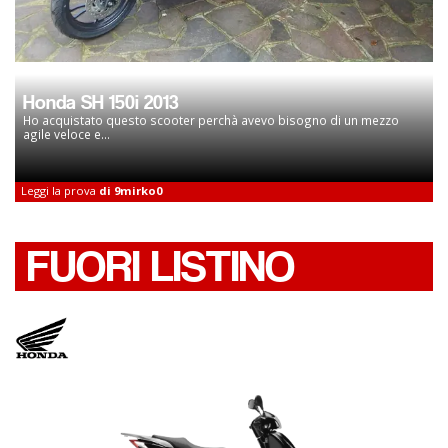
Honda SH 150i 2013
Ho acquistato questo scooter perchà avevo bisogno di un mezzo
agile veloce e...
Leggi la prova
di 9mirko0
FUORI LISTINO