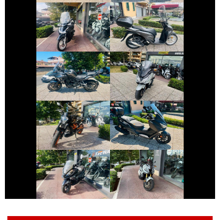
HONDA SH
HONDA SH
€ 3.499 €
€ 4.290 €
HONDA FORZA-
BENELLI TRK
350
€ 2.990 €
€ 3.190 €
KTM DUKE-390
SYM JOYMAX
€ 1.390 €
€ 8.990 €
KYMCO
HONDA X-ADV
DOWNTOWN