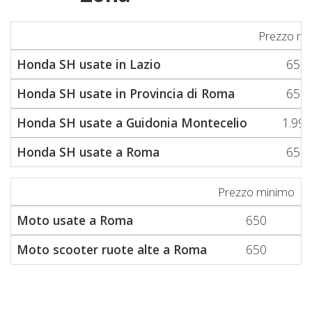
Prezzo mi
Honda SH usate in Lazio
650
Honda SH usate in Provincia di Roma
650
Honda SH usate a Guidonia Montecelio
1.999
Honda SH usate a Roma
650
Prezzo minimo
P
Moto usate a Roma
650
Moto scooter ruote alte a Roma
650