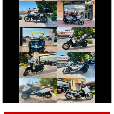
ROYAL-ENFIELD
SYM JOYRIDE
HIMALAYAN
€ 5.890 €
€ 2.990 €
PIAGGIO
HONDA SH
BEVERLY
€ 2.990 €
€ 4.490 €
PIAGGIO MEDLEY
HONDA ADV-350
€ 2.490 €
€ 2.990 €
PIAGGIO MP3
HONDA INTEGRA