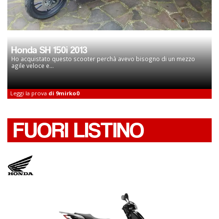
Honda SH 150i 2013
Ho acquistato questo scooter perchà avevo bisogno di un mezzo
agile veloce e...
Leggi la prova
di 9mirko0
FUORI LISTINO