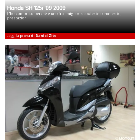
Honda SH 125i '09 2009
L'ho comprato perchè è uno fra i migliori scooter in commercio;
prestazioni...
Leggi la prova
di Daniel Zito