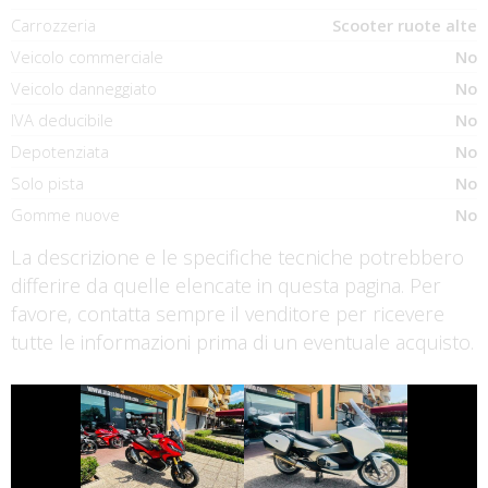
Carrozzeria
Scooter ruote alte
Veicolo commerciale
No
Veicolo danneggiato
No
IVA deducibile
No
Depotenziata
No
Solo pista
No
Gomme nuove
No
La descrizione e le specifiche tecniche potrebbero
differire da quelle elencate in questa pagina. Per
favore, contatta sempre il venditore per ricevere
tutte le informazioni prima di un eventuale acquisto.
€ 8.690 €
€ 3.250 €
HONDA X-ADV
HONDA INTEGRA
€ 4.550 €
€ 4.190 €