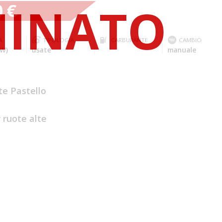
0 €
A
TIPOLOGIA
CARBURANTE
CAMBIO
kW)
usate
manuale
te Pastello
 ruote alte