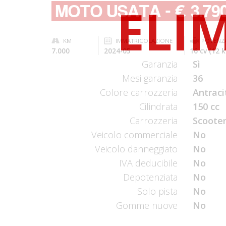
MOTO USATA
-
€ 3.79
KM
IMMATRICOLAZIONE
POTENZ
7.000
2024-05
16 cv (12 
Garanzia
Sì
Mesi garanzia
36
Colore carrozzeria
Antraci
Cilindrata
150 cc
Carrozzeria
Scooter
Veicolo commerciale
No
Veicolo danneggiato
No
IVA deducibile
No
Depotenziata
No
Solo pista
No
Gomme nuove
No