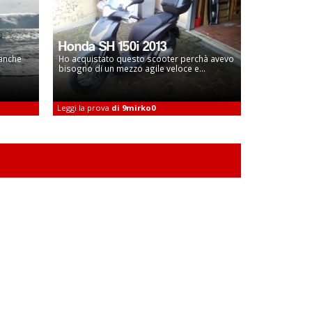
Honda SH 150i 2013
 anche
Ho acquistato questo scooter perchà avevo
bisogno di un mezzo agile veloce e...
Leggi la prova
di 9mirko0