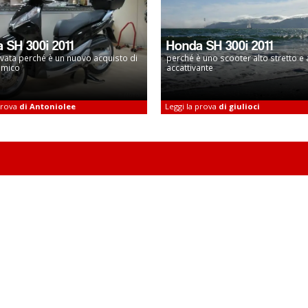
 SH 300i 2011
Honda SH 300i 2011
vata perché è un nuovo acquisto di
perché è uno scooter alto stretto e
amico
accattivante
 prova
di Antoniolee
Leggi la prova
di giulioci