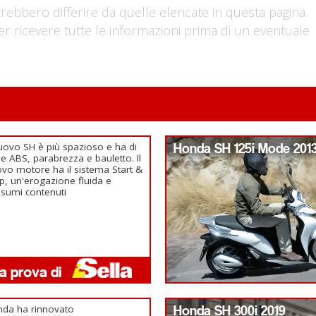
trebbero differire da quelle elencate in questa pagina.
er ricevere tutte le informazioni prima di un eventuale
nuovo SH è più spazioso e ha di
Honda SH 125i Mode 201
ie ABS, parabrezza e bauletto. Il
vo motore ha il sistema Start &
p, un'erogazione fluida e
sumi contenuti
da ha rinnovato
Honda SH 300i 2019