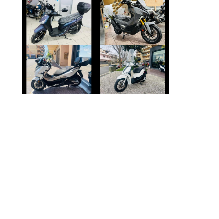
SYM SYMPHONY
SYM ADX-400
€ 2.490 €
€ 6.990 €
HONDA FORZA-
PIAGGIO LIBERTY
350
€ 2.350 €
€ 4.250 €