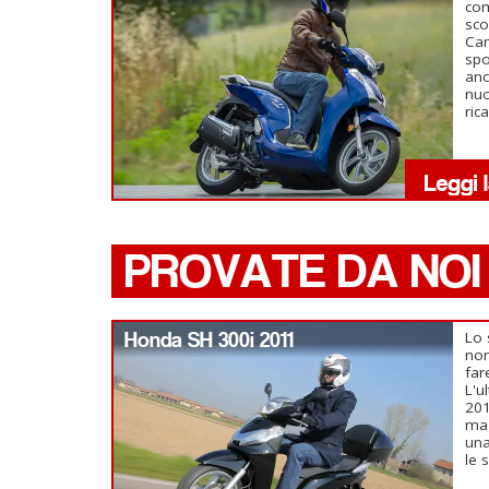
com
sco
Cam
spo
anc
nuo
ric
PROVATE DA NOI
Honda SH 300i 2011
Lo 
non
far
L'u
201
mag
una
le s