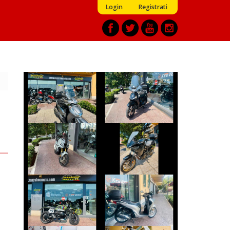
Login
Registrati
HONDA SH
PEUGEOT TWEET
€ 2.990 €
€ 2.390 €
YAMAHA
HONDA X-ADV
TRACER
€ 8.990 €
€ 7.990 €
BMW R-NINET
HONDA SH
€ 10.490 €
€ 2.290 €