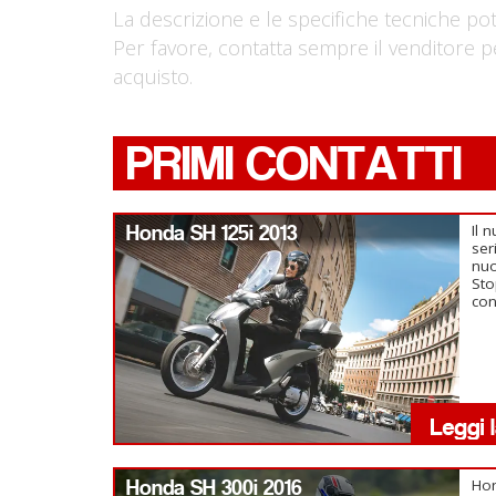
La descrizione e le specifiche tecniche po
Per favore, contatta sempre il venditore p
acquisto.
PRIMI CONTATTI
Honda SH 125i 2013
Il 
ser
nuo
Sto
con
Honda SH 300i 2016
Hon