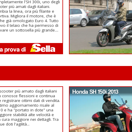
pletamente l'SH 300i, uno degli
oter più amati dagli italiani.
bia la linea, ora più filante e
rtiva. Migliora il motore, che è
he già omologato Euro 4. Tutto
vo il telaio che ha permesso di
avare un sottosella più grande....
scooter più amato dagli italiani
Honda SH 150i 2013
 conosce flessioni e continua
e registrare ottimi dati di vendita.
ltimo aggiornamento risale al
0 e ha "portato in dote" una
giore stabilità alte velocità e
 cura maggiore nei dettagli. Tra
ue doti l'agilità...