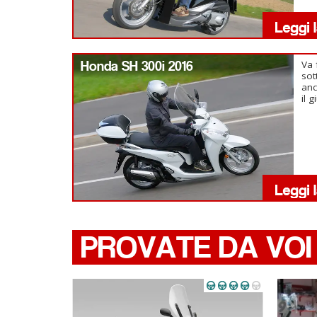
Honda SH 300i 2016
Va 
sot
anc
il 
PROVATE DA VOI