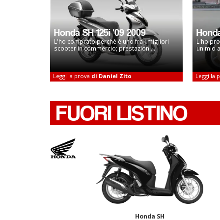
Honda SH 125i '09 2009
Honda
L'ho comprato perchè è uno fra i migliori
L'ho pro
scooter in commercio; prestazioni...
un mio 
Leggi la prova
di Daniel Zito
Leggi la
FUORI LISTINO
Honda SH