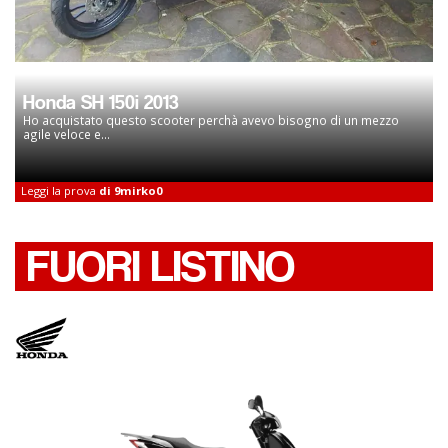
Honda SH 150i 2013
Ho acquistato questo scooter perchà avevo bisogno di un mezzo
agile veloce e...
Leggi la prova
di 9mirko0
FUORI LISTINO