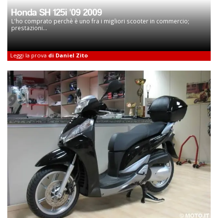
Honda SH 125i '09 2009
L'ho comprato perchè è uno fra i migliori scooter in commercio;
prestazioni...
Leggi la prova
di Daniel Zito