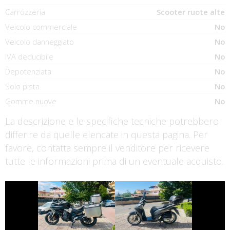
Carrozzeria
Scooter ruote alte
Veicolo commerciale
No
Veicolo danneggiato
No
IVA deducibile
No
Depotenziata
No
Solo pista
No
Gomme nuove
No
La descrizione e le specifiche tecniche potrebbero
differire da quelle elencate in questa pagina. Per
favore, contatta sempre il venditore per ricevere
tutte le informazioni prima di un eventuale acquisto.
€ 3.450 €
€ 2.390 €
VOGE VALICO
HONDA SH
€ 7.990 €
€ 10.890 €