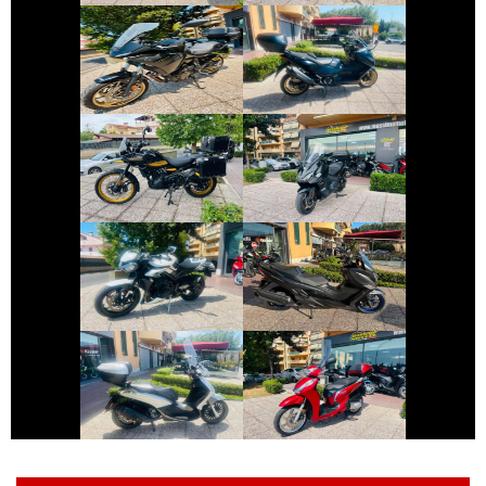
YAMAHA
YAMAHA TMAX
TRACER
€ 4.999 €
€ 5.450 €
ROYAL-ENFIELD
SYM MAXSYM-TL
HIMALAYAN
€ 8.490 €
€ 4.890 €
SUZUKI
TRIUMPH
BURGMAN-400-
STREET-TRIPLE
650
€ 3.250 €
€ 3.190 €
PIAGGIO
HONDA SH
BEVERLY