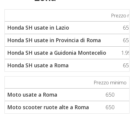
Prezzo mi
Honda SH usate in Lazio
650
Honda SH usate in Provincia di Roma
650
Honda SH usate a Guidonia Montecelio
1.999
Honda SH usate a Roma
650
Prezzo minimo
P
Moto usate a Roma
650
Moto scooter ruote alte a Roma
650