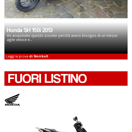
Honda SH 150i 2013
Ho acquistato questo scooter perchà avevo bisogno di un mezzo
agile veloce e...
Leggi la prova
di 9mirko0
FUORI LISTINO