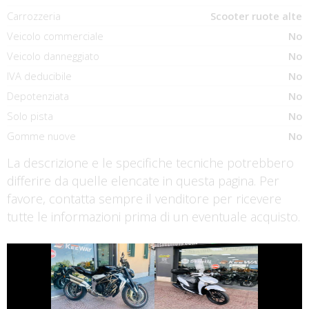
Carrozzeria
Scooter ruote alte
Veicolo commerciale
No
Veicolo danneggiato
No
IVA deducibile
No
Depotenziata
No
Solo pista
No
Gomme nuove
No
La descrizione e le specifiche tecniche potrebbero
differire da quelle elencate in questa pagina. Per
favore, contatta sempre il venditore per ricevere
tutte le informazioni prima di un eventuale acquisto.
€ 5.990 €
€ 1.990 €
MV-AGUSTA
SYM BWT
BRUTALE
€ 3.150 €
€ 8.690 €