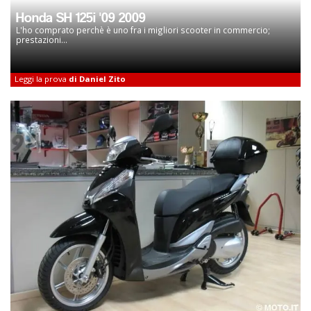
Honda SH 125i '09 2009
L'ho comprato perchè è uno fra i migliori scooter in commercio;
prestazioni...
Leggi la prova
di Daniel Zito