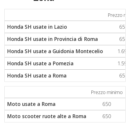
Prezzo mi
Honda SH usate in Lazio
650
Honda SH usate in Provincia di Roma
650
Honda SH usate a Guidonia Montecelio
1.690
Honda SH usate a Pomezia
1.590
Honda SH usate a Roma
650
Prezzo minimo
P
Moto usate a Roma
650
Moto scooter ruote alte a Roma
650