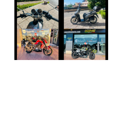
YAMAHA SR
HONDA SH
€ 2.490 €
€ 2.390 €
KEEWAY RKF
BMW R-NINET
€ 2.800 €
€ 10.490 €