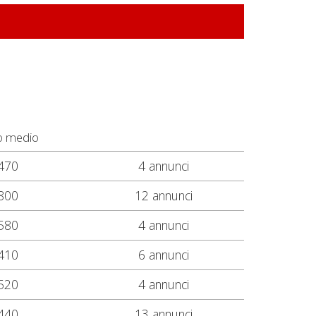
o medio
470
4 annunci
800
12 annunci
580
4 annunci
410
6 annunci
520
4 annunci
440
13 annunci