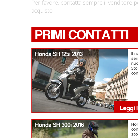
Per favore, contatta sempre il venditore p
acquisto.
PRIMI CONTATTI
Honda SH 125i 2013
Il 
ser
nuo
Sto
con
Honda SH 300i 2016
Hon
com
sco