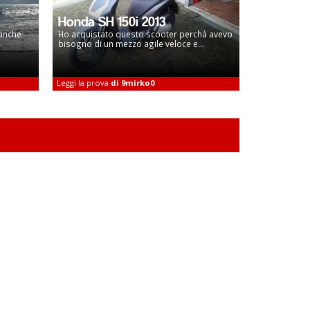
Honda SH 150i 2013
 anche
Ho acquistato questo scooter perchà avevo
bisogno di un mezzo agile veloce e...
Leggi la prova
di 9mirko0