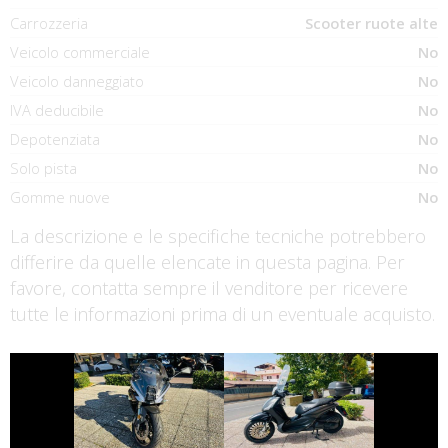
Carrozzeria
Scooter ruote alte
Veicolo commerciale
No
Veicolo danneggiato
No
IVA deducibile
No
Depotenziata
No
Solo pista
No
Gomme nuove
No
La descrizione e le specifiche tecniche potrebbero
differire da quelle elencate in questa pagina. Per
favore, contatta sempre il venditore per ricevere
tutte le informazioni prima di un eventuale acquisto.
€ 6.190 €
€ 2.990 €
BENELLI
PIAGGIO
TORNADO
BEVERLY
€ 10.890 €
€ 3.290 €