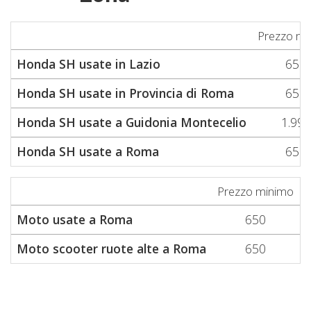
Prezzo mi
Honda SH usate in Lazio
650
Honda SH usate in Provincia di Roma
650
Honda SH usate a Guidonia Montecelio
1.999
Honda SH usate a Roma
650
Prezzo minimo
P
Moto usate a Roma
650
Moto scooter ruote alte a Roma
650