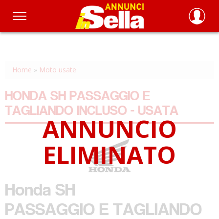
Salta
al
contenuto
principale
Home
»
Moto usate
HONDA SH PASSAGGIO E
TAGLIANDO INCLUSO - USATA
Honda
SH
PASSAGGIO E TAGLIANDO