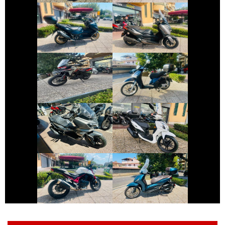
YAMAHA TMAX
YAMAHA XMAX
€ 7.490 €
€ 1.650 €
BENELLI TRK
PIAGGIO LIBERTY
€ 4.690 €
€ 2.190 €
SYM ADX-300
SYM SYMPHONY
€ 5.990 €
€ 3.990 €
PIAGGIO
HONDA HORNET
BEVERLY