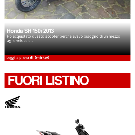
Honda SH 150i 2013
Ho acquistato questo scooter perchà avevo bisogno di un mezzo
agile veloce e...
Leggi la prova
di 9mirko0
FUORI LISTINO