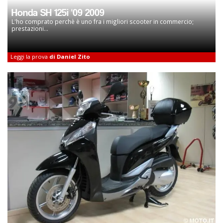
Honda SH 125i '09 2009
L'ho comprato perchè è uno fra i migliori scooter in commercio;
prestazioni...
Leggi la prova
di Daniel Zito