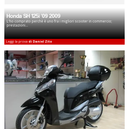
Honda SH 125i '09 2009
L'ho comprato perchè è uno fra i migliori scooter in commercio;
prestazioni...
Leggi la prova
di Daniel Zito