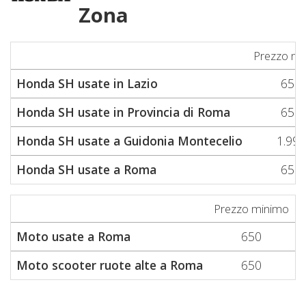
Zona
Prezzo mi
Honda SH usate in Lazio
650
Honda SH usate in Provincia di Roma
650
Honda SH usate a Guidonia Montecelio
1.999
Honda SH usate a Roma
650
Prezzo minimo
P
Moto usate a Roma
650
Moto scooter ruote alte a Roma
650