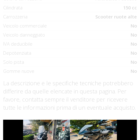
Cilindrata
150 cc
Carrozzeria
Scooter ruote alte
Veicolo commerciale
No
Veicolo danneggiato
No
IVA deducibile
No
Depotenziata
No
Solo pista
No
Gomme nuove
No
La descrizione e le specifiche tecniche potrebbero
differire da quelle elencate in questa pagina. Per
favore, contatta sempre il venditore per ricevere
tutte le informazioni prima di un eventuale acquisto.
€ 3.390 €
€ 7.990 €
YAMAHA
HONDA SH
TRACER