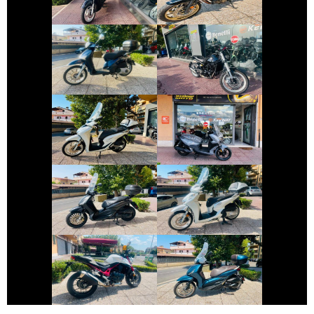
€ 1.650 €
€ 3.490 €
BENELLI
PIAGGIO LIBERTY
LEONCINO
€ 2.890 €
€ 4.190 €
HONDA SH
SYM JOYRIDE
€ 2.990 €
€ 3.790 €
PIAGGIO
HONDA SH
BEVERLY
€ 5.990 €
€ 3.990 €
PIAGGIO
HONDA HORNET
BEVERLY