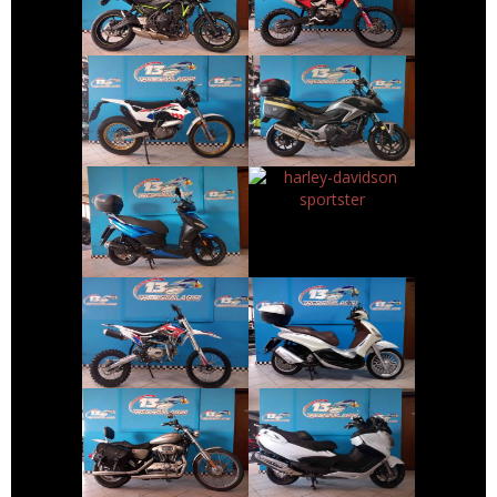
€ 5.890 €
€ 3.790 €
MONTESA 4RIDE
HONDA NC-X
€ 1.590 €
€ 8.390 €
HARLEY-
KYMCO AGILITY
DAVIDSON
SPORTSTER
€ 1.400 €
€ 2.990 €
ALTRA-MARCA
PIAGGIO
ALTRO-
BEVERLY
MODELLO
€ 7.990 €
€ 5.890 €
HARLEY-
SUZUKI
DAVIDSON
BURGMAN-650
SPORTSTER