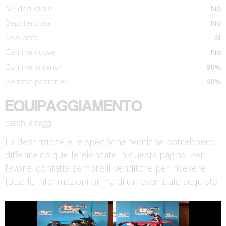
IVA deducibile
No
Depotenziata
No
Solo pista
Sì
Gomme nuove
No
Gomme anteriori
90%
Gomme posteriori
90%
EQUIPAGGIAMENTO
cerchi a raggi
La descrizione e le specifiche tecniche potrebbero
differire da quelle elencate in questa pagina. Per
favore, contatta sempre il venditore per ricevere
tutte le informazioni prima di un eventuale acquisto.
€ 5.990 €
€ 6.890 €
KAWASAKI Z650
HONDA CRF