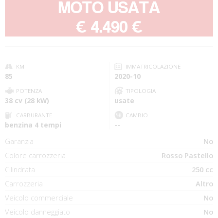
MOTO USATA
-
€ 4.490 €
KM
IMMATRICOLAZIONE
85
2020-10
POTENZA
TIPOLOGIA
38 cv (28 kW)
usate
CARBURANTE
CAMBIO
benzina 4 tempi
--
Garanzia
No
Colore carrozzeria
Rosso Pastello
Cilindrata
250 cc
Carrozzeria
Altro
Veicolo commerciale
No
Veicolo danneggiato
No