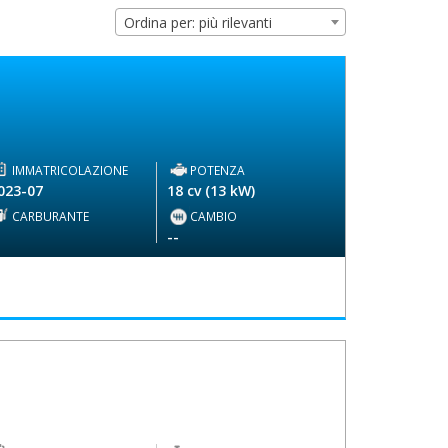
Ordina per: più rilevanti
IMMATRICOLAZIONE
POTENZA
023-07
18 cv (13 kW)
CARBURANTE
CAMBIO
-
--