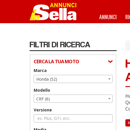
Salta
al
contenuto
ANNUNCI
R
principale
FILTRI DI RICERCA
CERCA LA TUA MOTO
Marca
Honda (52)
Modello
Ho
CRF (6)
Qu
Co
Versione
Media