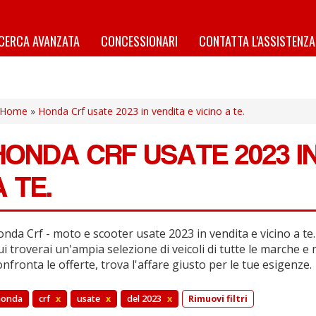
ICERCA AVANZATA
CONCESSIONARI
CONTATTA L'ASSISTENZA
Home
»
Honda Crf usate 2023 in vendita e vicino a te.
HONDA CRF USATE 2023 IN
A TE.
nda Crf - moto e scooter usate 2023 in vendita e vicino a te.
i troverai un'ampia selezione di veicoli di tutte le marche e 
nfronta le offerte, trova l'affare giusto per le tue esigenze.
honda
crf
x
usate
x
del 2023
x
Rimuovi filtri