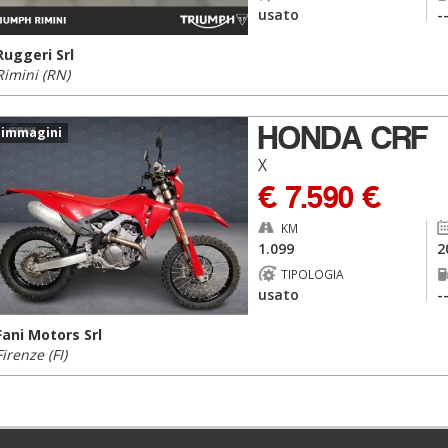
usato
-
Ruggeri Srl
Rimini (RN)
HONDA CRF
 immagini
X
€ 7.590 €
KM
1.099
2
TIPOLOGIA
usato
-
Fani Motors Srl
Firenze (FI)