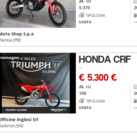
KM
5.370
2
TIPOLOGIA
usato
-
Moto Shop S.p.a
Parma (PR)
HONDA CRF
 immagini
--
€ 5.300 €
KM
100
2
TIPOLOGIA
usato
-
Officine Inglesi Srl
Salerno (SA)