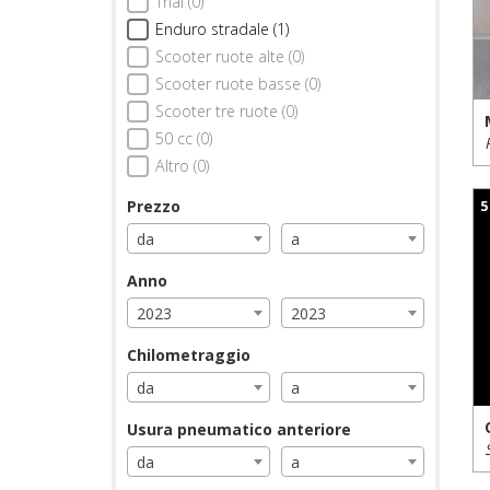
Trial (0)
Enduro stradale (1)
Scooter ruote alte (0)
Scooter ruote basse (0)
Scooter tre ruote (0)
50 cc (0)
Altro (0)
Prezzo
5
da
a
Anno
2023
2023
Chilometraggio
da
a
Usura pneumatico anteriore
da
a