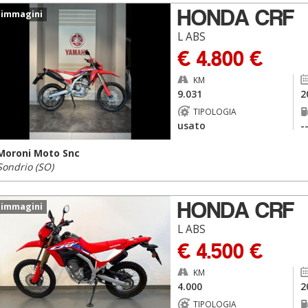
HONDA CRF
 immagini
L ABS
€ 4.800 €
KM
9.031
2
TIPOLOGIA
usato
-
Moroni Moto Snc
Sondrio (SO)
HONDA CRF
 immagini
L ABS
€ 4.500 €
KM
4.000
2
TIPOLOGIA