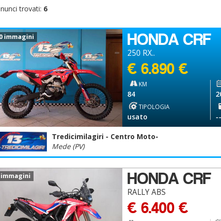
nunci trovati:
6
HONDA CRF
0 immagini
250 RX..
€ 6.890 €
KM
84
2
TIPOLOGIA
usato
-
Tredicimilagiri - Centro Moto-
Mede (PV)
HONDA CRF
 immagini
RALLY ABS
€ 6.400 €