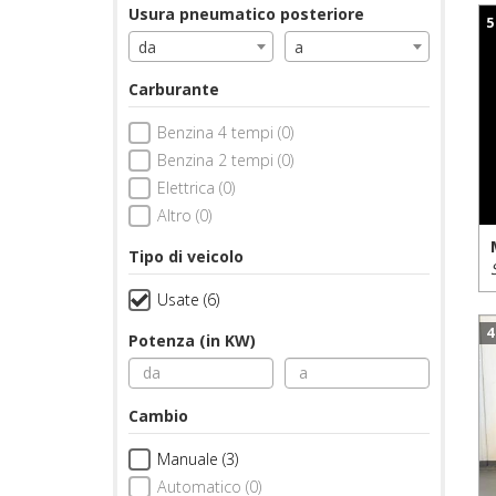
Usura pneumatico posteriore
5
da
a
Carburante
Benzina 4 tempi (0)
Benzina 2 tempi (0)
Elettrica (0)
Altro (0)
Tipo di veicolo
Usate (6)
4
Potenza (in KW)
Cambio
Manuale (3)
Automatico (0)