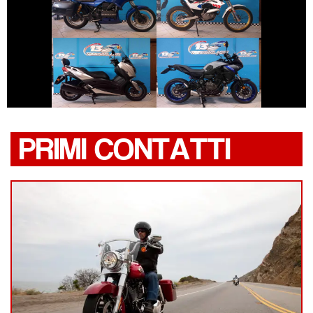
BMW SERIE-K
MONTESA 4RIDE
€ 4.390 €
€ 6.390 €
YAMAHA
YAMAHA XMAX
TRACER
PRIMI CONTATTI