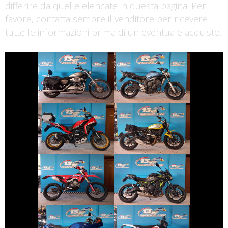
differire da quelle elencate in questa pagina. Per
favore, contatta sempre il venditore per ricevere
tutte le informazioni prima di un eventuale acquisto.
€ 7.990 €
€ 3.290 €
HARLEY-
DAVIDSON
YAMAHA FZ6
SPORTSTER
€ 5.490 €
€ 6.590 €
MOTO-MORINI X-
DUCATI
CAPE
SCRAMBLER
€ 6.890 €
€ 5.790 €
HONDA CRF
KAWASAKI Z650
€ 2.990 €
€ 5.890 €