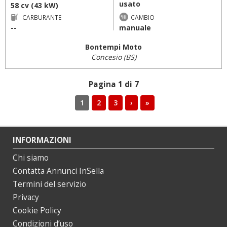
usato
58 cv (43 kW)
CARBURANTE
CAMBIO
--
manuale
Bontempi Moto
Concesio (BS)
Pagina 1 di 7
1
2
3
›
»
INFORMAZIONI
Chi siamo
Contatta Annunci InSella
Termini del servizio
Privacy
Cookie Policy
Condizioni d’uso