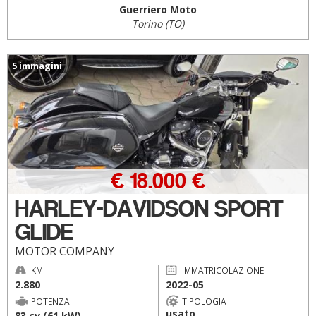
Guerriero Moto
Torino (TO)
5 immagini
€ 18.000 €
HARLEY-DAVIDSON SPORT
GLIDE
MOTOR COMPANY
KM
IMMATRICOLAZIONE
2.880
2022-05
POTENZA
TIPOLOGIA
usato
83 cv (61 kW)