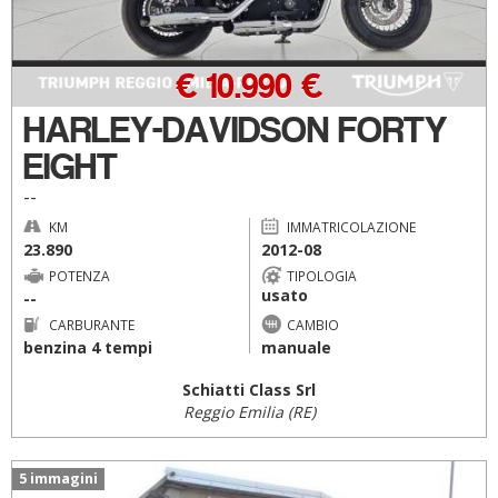
€ 10.990 €
HARLEY-DAVIDSON FORTY
EIGHT
--
KM
IMMATRICOLAZIONE
23.890
2012-08
POTENZA
TIPOLOGIA
usato
--
CARBURANTE
CAMBIO
benzina 4 tempi
manuale
Schiatti Class Srl
Reggio Emilia (RE)
5 immagini