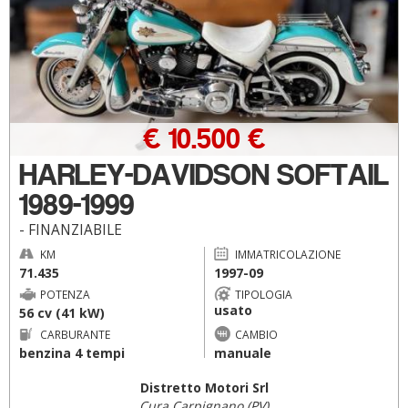
€ 10.500 €
HARLEY-DAVIDSON SOFTAIL
1989-1999
- FINANZIABILE
KM
IMMATRICOLAZIONE
71.435
1997-09
POTENZA
TIPOLOGIA
usato
56 cv (41 kW)
CARBURANTE
CAMBIO
benzina 4 tempi
manuale
Distretto Motori Srl
Cura Carpignano (PV)