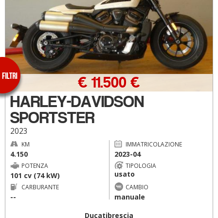
€ 11.500 €
HARLEY-DAVIDSON
SPORTSTER
2023
KM
IMMATRICOLAZIONE
4.150
2023-04
POTENZA
TIPOLOGIA
usato
101 cv (74 kW)
CARBURANTE
CAMBIO
--
manuale
Ducatibrescia