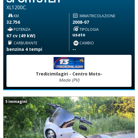
XL1200C.
KM
IMMATRICOLAZIONE
32.756
2008-07
POTENZA
TIPOLOGIA
usato
67 cv (49 kW)
CARBURANTE
CAMBIO
benzina 4 tempi
--
Tredicimilagiri - Centro Moto-
Mede (PV)
5 immagini