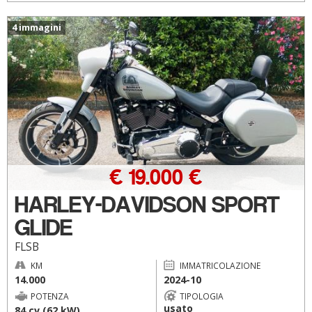
4 immagini
€ 19.000 €
HARLEY-DAVIDSON SPORT
GLIDE
FLSB
KM
IMMATRICOLAZIONE
14.000
2024-10
POTENZA
TIPOLOGIA
usato
84 cv (62 kW)