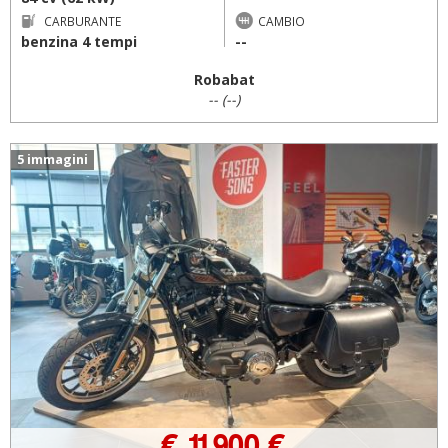
CARBURANTE
CAMBIO
benzina 4 tempi
--
Robabat
-- (--)
5 immagini
€ 11.900 €