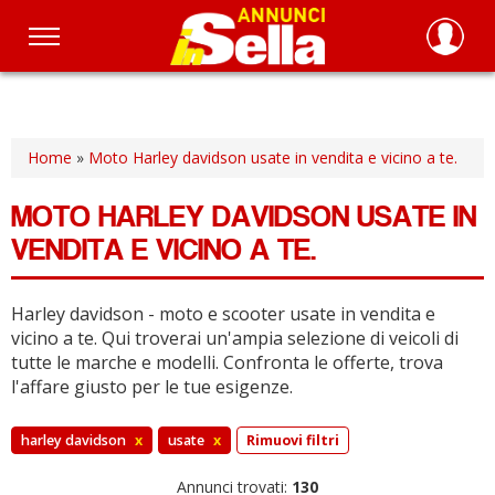
Salta
al
contenuto
principale
Home
»
Moto Harley davidson usate in vendita e vicino a te.
MOTO HARLEY DAVIDSON USATE IN
VENDITA E VICINO A TE.
Harley davidson - moto e scooter usate in vendita e
vicino a te.
Qui troverai un'ampia selezione di veicoli di
tutte le marche e modelli.
Confronta le offerte, trova
l'affare giusto per le tue esigenze.
harley davidson
x
usate
x
Rimuovi filtri
Annunci trovati:
130