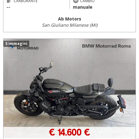
CARBURANTE
CAMBIO
--
manuale
Ab Motors
San Giuliano Milanese (MI)
5 immagini
€ 14.600 €