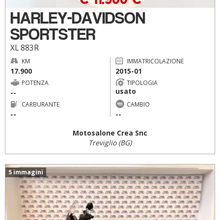
HARLEY-DAVIDSON
SPORTSTER
XL 883R
KM
IMMATRICOLAZIONE
17.900
2015-01
POTENZA
TIPOLOGIA
usato
--
CARBURANTE
CAMBIO
--
--
Motosalone Crea Snc
Treviglio (BG)
5 immagini