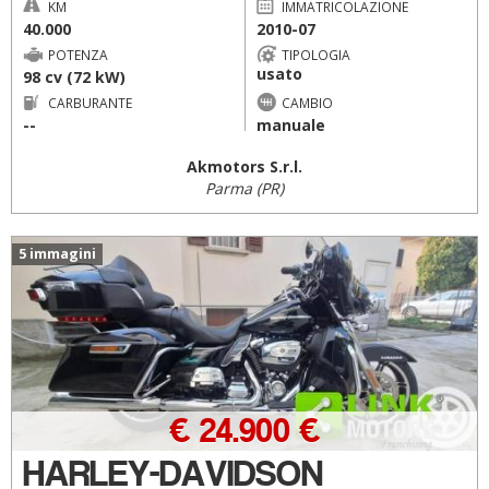
KM
IMMATRICOLAZIONE
40.000
2010-07
POTENZA
TIPOLOGIA
usato
98 cv (72 kW)
CARBURANTE
CAMBIO
--
manuale
Akmotors S.r.l.
Parma (PR)
5 immagini
€ 24.900 €
HARLEY-DAVIDSON