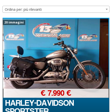
Ordina per: più rilevanti
20 immagini
€ 7.990 €
HARLEY-DAVIDSON
SPORTSTER