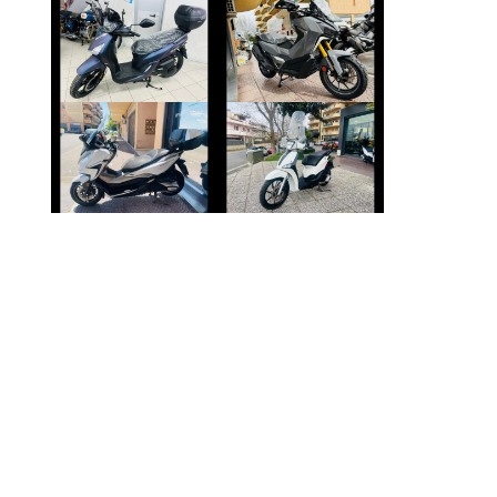
SYM SYMPHONY
SYM ADX-400
€ 2.490 €
€ 6.990 €
HONDA FORZA-
PIAGGIO LIBERTY
350
€ 2.350 €
€ 4.250 €