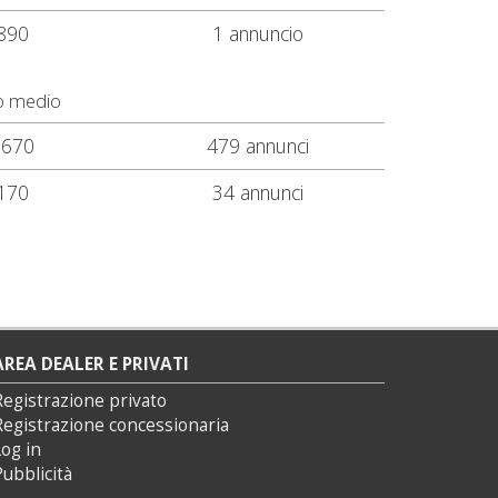
890
1 annuncio
o medio
.670
479 annunci
170
34 annunci
AREA DEALER E PRIVATI
Registrazione privato
Registrazione concessionaria
og in
ubblicità