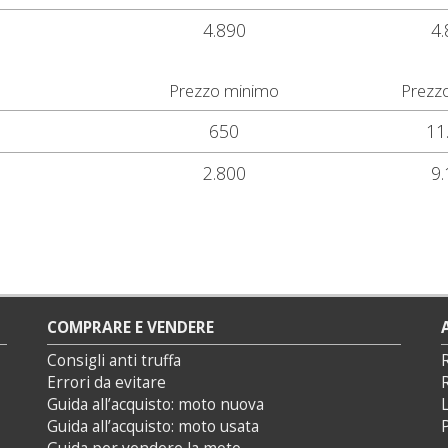
4.890
4.
Prezzo minimo
Prezz
650
11
2.800
9.
COMPRARE E VENDERE
Consigli anti truffa
Errori da evitare
Guida all’acquisto: moto nuova
L
Guida all’acquisto: moto usata
P