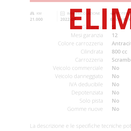
KM
IMMATRICOLAZIONE
POTENZ
21.000
2022-09
61 cv (45 
Garanzia
Sì
Mesi garanzia
12
Colore carrozzeria
Antraci
Cilindrata
800 cc
Carrozzeria
Scramb
Veicolo commerciale
No
Veicolo danneggiato
No
IVA deducibile
No
Depotenziata
No
Solo pista
No
Gomme nuove
No
La descrizione e le specifiche tecniche po