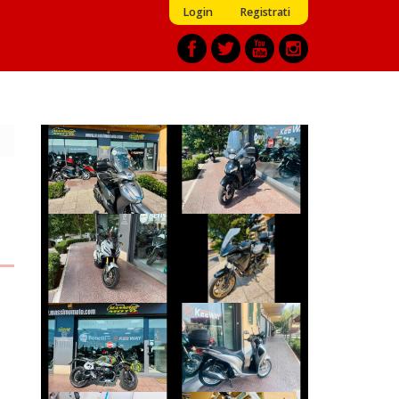
Login
Registrati
HONDA SH
PEUGEOT TWEET
€ 2.990 €
€ 2.390 €
YAMAHA
HONDA X-ADV
TRACER
€ 8.990 €
€ 7.990 €
BMW R-NINET
HONDA SH
€ 10.490 €
€ 2.290 €