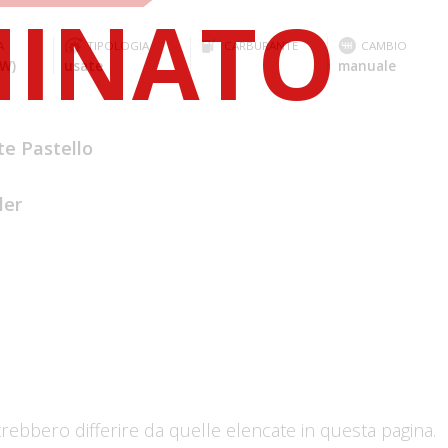
A
TIPOLOGIA
CARBURANTE
CAMBIO
kW)
usate
manuale
te Pastello
ler
trebbero differire da quelle elencate in questa pagina.