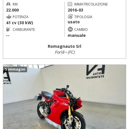
KM
IMMATRICOLAZIONE
22.000
2016-03
POTENZA
TIPOLOGIA
usato
41 cv (30 kW)
CARBURANTE
CAMBIO
--
manuale
Romagnauto Srl
Forlã¬ (FC)
5 immagini