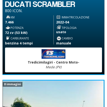
DUCATI SCRAMBLER
800 ICON.
KM
IMMATRICOLAZIONE
7.466
2022-04
POTENZA
TIPOLOGIA
usato
72 cv (53 kW)
CARBURANTE
CAMBIO
benzina 4 tempi
manuale
Tredicimilagiri - Centro Moto-
Mede (PV)
8 immagini