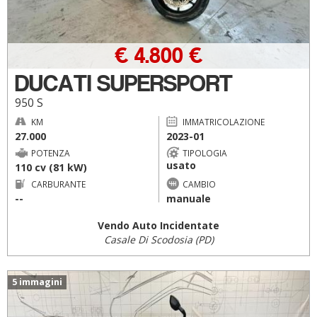
€ 4.800 €
DUCATI SUPERSPORT
950 S
KM
IMMATRICOLAZIONE
27.000
2023-01
POTENZA
TIPOLOGIA
usato
110 cv (81 kW)
CARBURANTE
CAMBIO
--
manuale
Vendo Auto Incidentate
Casale Di Scodosia (PD)
5 immagini