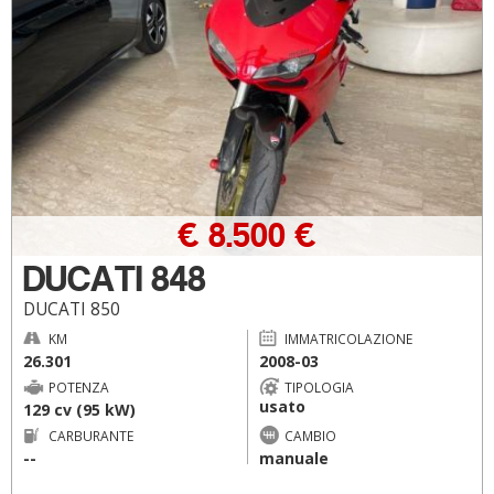
€ 8.500 €
DUCATI 848
DUCATI 850
KM
IMMATRICOLAZIONE
26.301
2008-03
POTENZA
TIPOLOGIA
usato
129 cv (95 kW)
CARBURANTE
CAMBIO
--
manuale