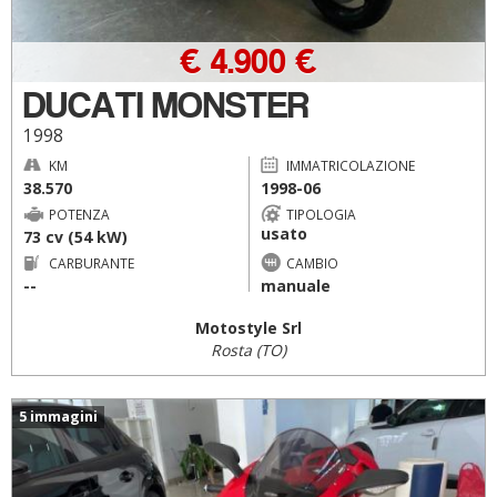
€ 4.900 €
DUCATI MONSTER
1998
KM
IMMATRICOLAZIONE
38.570
1998-06
POTENZA
TIPOLOGIA
usato
73 cv (54 kW)
CARBURANTE
CAMBIO
--
manuale
Motostyle Srl
Rosta (TO)
5 immagini