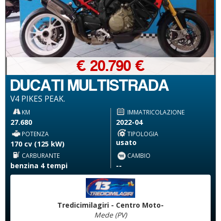
€ 20.790 €
DUCATI MULTISTRADA
V4 PIKES PEAK.
KM
IMMATRICOLAZIONE
27.680
2022-04
POTENZA
TIPOLOGIA
usato
170 cv (125 kW)
CARBURANTE
CAMBIO
benzina 4 tempi
--
Tredicimilagiri - Centro Moto-
Mede (PV)