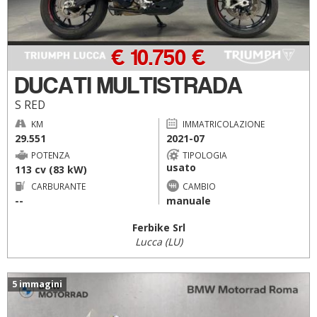
€ 10.750 €
DUCATI MULTISTRADA
S RED
KM
IMMATRICOLAZIONE
29.551
2021-07
POTENZA
TIPOLOGIA
usato
113 cv (83 kW)
CARBURANTE
CAMBIO
--
manuale
Ferbike Srl
Lucca (LU)
5 immagini