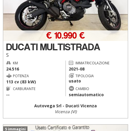
€ 10.990 €
DUCATI MULTISTRADA
S
KM
IMMATRICOLAZIONE
24.516
2021-08
POTENZA
TIPOLOGIA
usato
113 cv (83 kW)
CARBURANTE
CAMBIO
--
semiautomatico
Autovega Srl - Ducati Vicenza
Vicenza (VI)
5 immagini