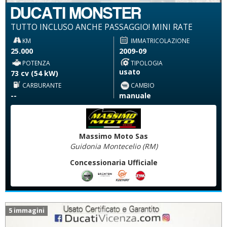
DUCATI MONSTER
TUTTO INCLUSO ANCHE PASSAGGIO! MINI RATE
KM
IMMATRICOLAZIONE
25.000
2009-09
POTENZA
TIPOLOGIA
usato
73 cv (54 kW)
CARBURANTE
CAMBIO
--
manuale
Massimo Moto Sas
Guidonia Montecelio (RM)
Concessionaria Ufficiale
5 immagini