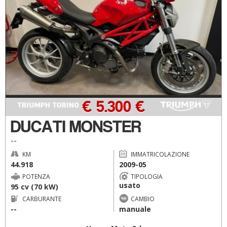
€ 5.300 €
DUCATI MONSTER
--
KM
IMMATRICOLAZIONE
44.918
2009-05
POTENZA
TIPOLOGIA
usato
95 cv (70 kW)
CARBURANTE
CAMBIO
--
manuale