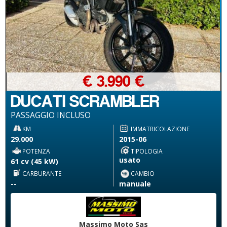
€ 3.990 €
DUCATI SCRAMBLER
PASSAGGIO INCLUSO
KM
IMMATRICOLAZIONE
29.000
2015-06
POTENZA
TIPOLOGIA
usato
61 cv (45 kW)
CARBURANTE
CAMBIO
--
manuale
Massimo Moto Sas