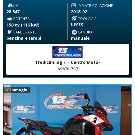
KM
IMMATRICOLAZIONE
28.847
2018-02
POTENZA
TIPOLOGIA
usato
158 cv (116 kW)
CARBURANTE
CAMBIO
benzina 4 tempi
manuale
Tredicimilagiri - Centro Moto-
Mede (PV)
20 immagini