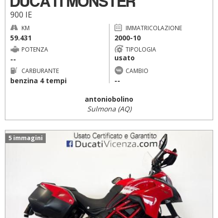
DUCATI MONSTER
900 IE
KM
IMMATRICOLAZIONE
59.431
2000-10
POTENZA
TIPOLOGIA
usato
--
CARBURANTE
CAMBIO
benzina 4 tempi
--
antoniobolino
Sulmona (AQ)
5 immagini