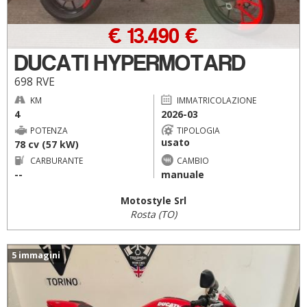
€ 13.490 €
DUCATI HYPERMOTARD
698 RVE
KM
IMMATRICOLAZIONE
4
2026-03
POTENZA
TIPOLOGIA
usato
78 cv (57 kW)
CARBURANTE
CAMBIO
--
manuale
Motostyle Srl
Rosta (TO)
5 immagini