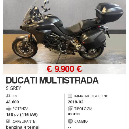
€ 9.900 €
DUCATI MULTISTRADA
S GREY
KM
IMMATRICOLAZIONE
43.600
2018-02
POTENZA
TIPOLOGIA
usato
158 cv (116 kW)
CARBURANTE
CAMBIO
benzina 4 tempi
--