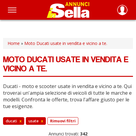
Salta
al
contenuto
principale
Home
»
Moto Ducati usate in vendita e vicino a te.
MOTO DUCATI USATE IN VENDITA E
VICINO A TE.
Ducati - moto e scooter usate in vendita e vicino a te.
Qui
troverai un'ampia selezione di veicoli di tutte le marche e
modelli.
Confronta le offerte, trova l'affare giusto per le
tue esigenze.
ducati
x
usate
x
Rimuovi filtri
Annunci trovati:
342