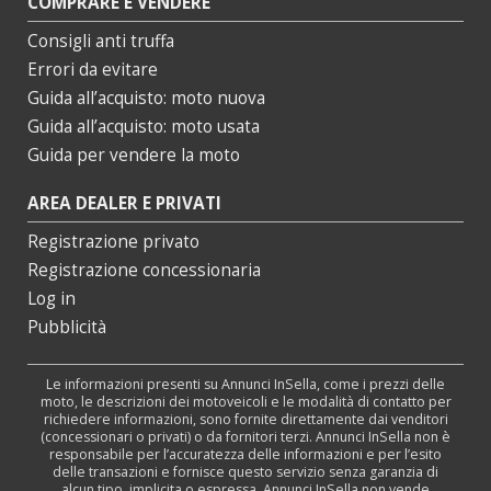
COMPRARE E VENDERE
Consigli anti truffa
Errori da evitare
Guida all’acquisto: moto nuova
Guida all’acquisto: moto usata
Guida per vendere la moto
AREA DEALER E PRIVATI
Registrazione privato
Registrazione concessionaria
Log in
Pubblicità
Le informazioni presenti su Annunci InSella, come i prezzi delle
moto, le descrizioni dei motoveicoli e le modalità di contatto per
richiedere informazioni, sono fornite direttamente dai venditori
(concessionari o privati) o da fornitori terzi. Annunci InSella non è
responsabile per l’accuratezza delle informazioni e per l’esito
delle transazioni e fornisce questo servizio senza garanzia di
alcun tipo, implicita o espressa. Annunci InSella non vende