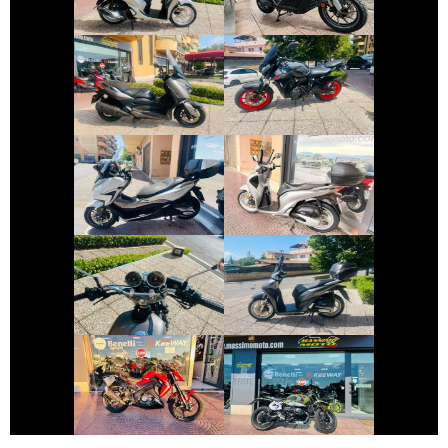
€ 3.290 €
€ 5.990 €
YAMAHA XMAX
YAMAHA MT-07
€ 4.250 €
€ 2.490 €
HONDA FORZA-
HONDA SH
350
€ 2.490 €
€ 2.390 €
YAMAHA SR
HONDA SH
€ 2.800 €
€ 10.490 €
KEEWAY RKF
BMW R-NINET