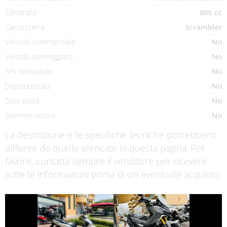
Cilindrata
800 cc
Carrozzeria
Scrambler
Veicolo commerciale
No
Veicolo danneggiato
No
IVA deducibile
No
Depotenziata
No
Solo pista
No
Gomme nuove
No
La descrizione e le specifiche tecniche potrebbero
differire da quelle elencate in questa pagina. Per
favore, contatta sempre il venditore per ricevere
tutte le informazioni prima di un eventuale acquisto.
€ 2.590 €
€ 6.990 €
HONDA SH
SYM ADX-400