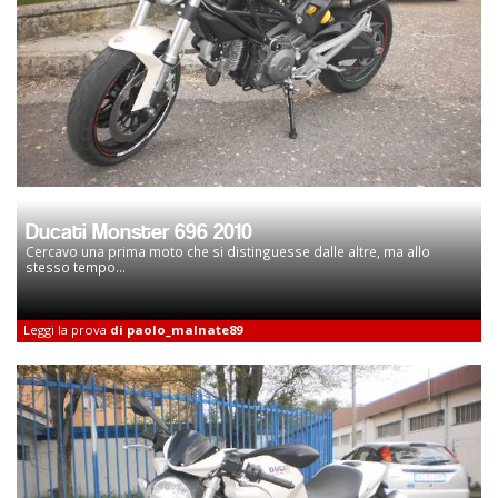
Ducati Monster 696 2010
Cercavo una prima moto che si distinguesse dalle altre, ma allo
stesso tempo...
Leggi la prova
di paolo_malnate89