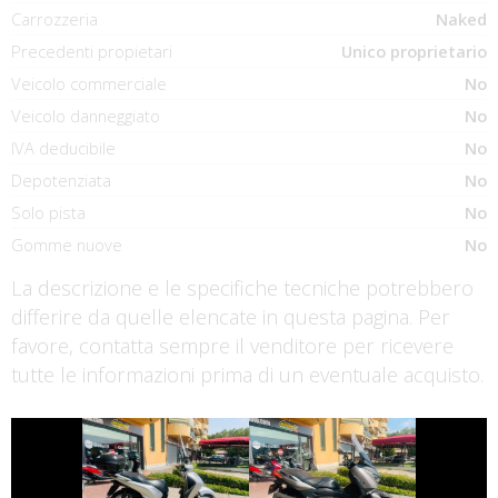
Carrozzeria
Naked
Precedenti propietari
Unico proprietario
Veicolo commerciale
No
Veicolo danneggiato
No
IVA deducibile
No
Depotenziata
No
Solo pista
No
Gomme nuove
No
La descrizione e le specifiche tecniche potrebbero
differire da quelle elencate in questa pagina. Per
favore, contatta sempre il venditore per ricevere
tutte le informazioni prima di un eventuale acquisto.
€ 2.590 €
€ 3.290 €
HONDA SH
YAMAHA XMAX