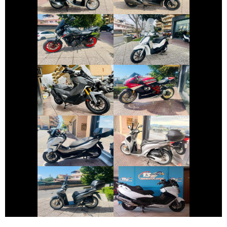
€ 5.990 €
€ 2.350 €
YAMAHA MT-07
PIAGGIO LIBERTY
€ 6.990 €
€ 10.490 €
SYM ADX-400
DUCATI 1098
€ 4.250 €
€ 2.490 €
HONDA FORZA-
HONDA SH
350
€ 2.390 €
€ 5.890 €
SUZUKI
HONDA SH
BURGMAN-650