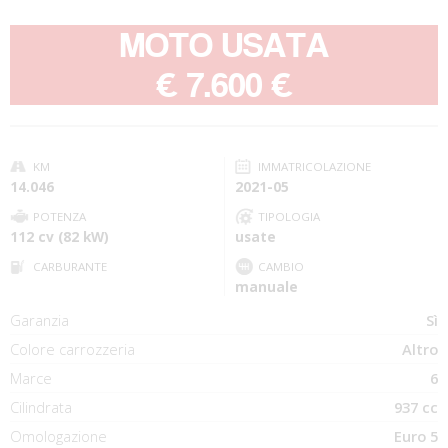
MOTO USATA
-
€ 7.600 €
KM
IMMATRICOLAZIONE
14.046
2021-05
POTENZA
TIPOLOGIA
112 cv (82 kW)
usate
CARBURANTE
CAMBIO
manuale
Garanzia
Sì
Colore carrozzeria
Altro
Marce
6
Cilindrata
937 cc
Omologazione
Euro 5