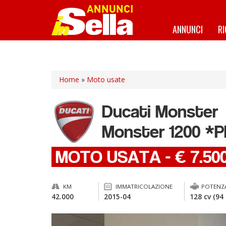
Salta
al
contenuto
ANNUNCI
R
principale
Home
»
Moto usate
Ducati
Monster
Monster 1200 *
MOTO USATA
-
€ 7.50
KM
IMMATRICOLAZIONE
POTENZ
42.000
2015-04
128 cv (94