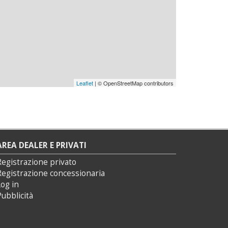
Leaflet
| © OpenStreetMap contributors
AREA DEALER E PRIVATI
Registrazione privato
Registrazione concessionaria
og in
ubblicità