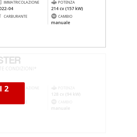
IMMATRICOLAZIONE
POTENZA
022-04
214 cv (157 kW)
CARBURANTE
CAMBIO
-
manuale
STER
TE CONDIZIONI*
I 2
IMMATRICOLAZIONE
POTENZA
015-04
128 cv (94 kW)
I
CARBURANTE
CAMBIO
-
manuale