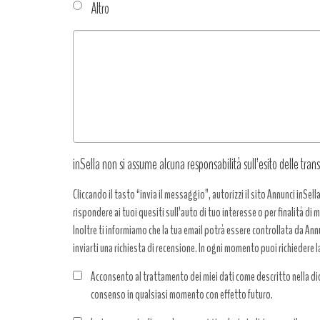
Altro
Tipo
richiesta
*
inSella non si assume alcuna responsabilità sull’esito delle trans
Cliccando il tasto “invia il messaggio”, autorizzi il sito Annunci inSell
rispondere ai tuoi quesiti sull’auto di tuo interesse o per finalità di
Inoltre ti informiamo che la tua email potrà essere controllata da Annun
inviarti una richiesta di recensione. In ogni momento puoi richiedere l
Acconsento al trattamento dei miei dati come descritto nella dic
consenso in qualsiasi momento con effetto futuro.
Trattamento