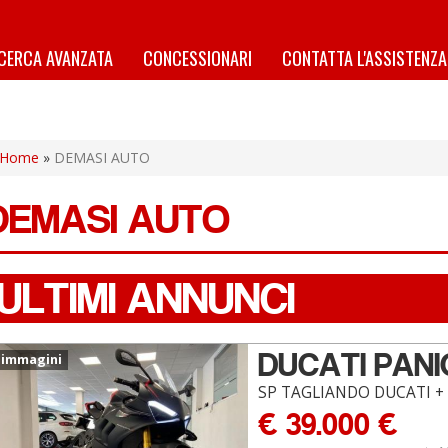
ICERCA AVANZATA
CONCESSIONARI
CONTATTA L'ASSISTENZA
Home
»
DEMASI AUTO
DEMASI AUTO
ULTIMI ANNUNCI
DUCATI PAN
 immagini
SP TAGLIANDO DUCATI +
€ 39.000 €