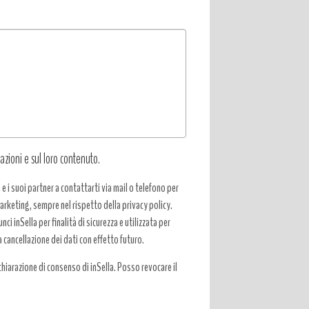
azioni e sul loro contenuto.
a e i suoi partner a contattarti via mail o telefono per
 marketing, sempre nel rispetto della privacy policy.
ci inSella per finalità di sicurezza e utilizzata per
a cancellazione dei dati con effetto futuro.
hiarazione di consenso di inSella. Posso revocare il