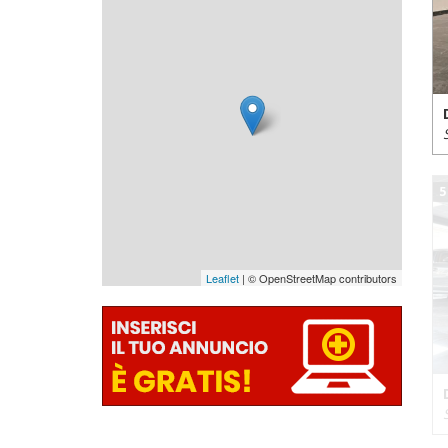
5
Leaflet
| © OpenStreetMap contributors