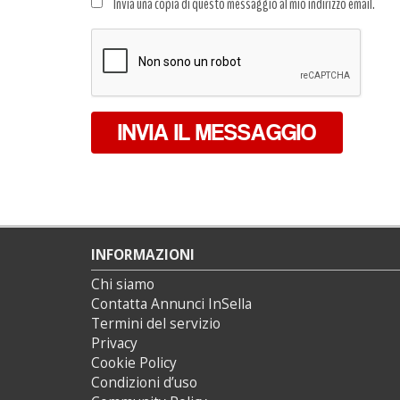
Invia una copia di questo messaggio al mio indirizzo email.
dati
*
INVIA IL MESSAGGIO
INFORMAZIONI
Chi siamo
Contatta Annunci InSella
Termini del servizio
Privacy
Cookie Policy
Condizioni d’uso