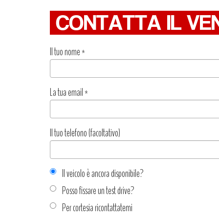
CONTATTA IL VE
Il tuo nome
*
La tua email
*
Il tuo telefono (facoltativo)
Il veicolo è ancora disponibile?
Posso fissare un test drive?
Per cortesia ricontattatemi