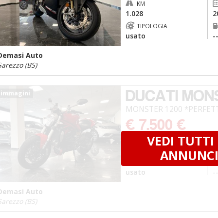
KM
1.028
2
TIPOLOGIA
usato
-
Demasi Auto
Sarezzo (BS)
DUCATI MON
 immagini
MONSTER 1200 *PERFET
€ 7.500 €
VEDI TUTTI 
KM
42.000
2
ANNUNC
TIPOLOGIA
usato
-
Demasi Auto
Sarezzo (BS)