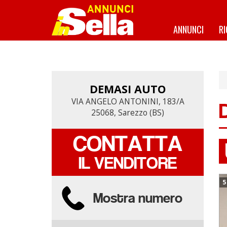
Salta
al
contenuto
ANNUNCI
R
principale
DEMASI AUTO
DEMASI AUTO
VIA ANGELO ANTONINI, 183/A
VIA ANGELO ANTONINI, 183/A
25068, Sarezzo (BS)
25068, Sarezzo (BS)
CONTATTA
CONTATTA
IL VENDITORE
IL VENDITORE
5
Mostra numero
Mostra numero