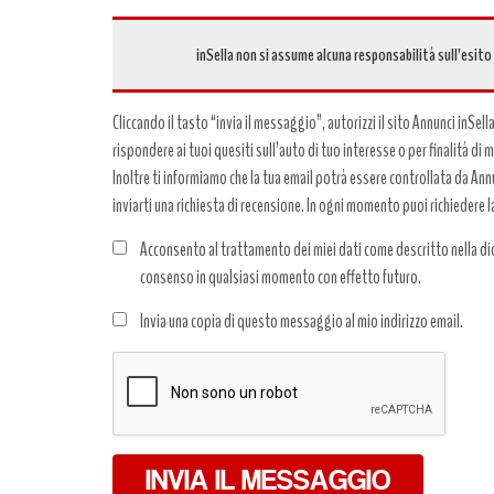
inSella non si assume alcuna responsabilità sull’esito
Cliccando il tasto “invia il messaggio”, autorizzi il sito Annunci inSell
rispondere ai tuoi quesiti sull’auto di tuo interesse o per finalità di
Inoltre ti informiamo che la tua email potrà essere controllata da Annun
inviarti una richiesta di recensione. In ogni momento puoi richiedere l
Acconsento al trattamento dei miei dati come descritto nella dic
consenso in qualsiasi momento con effetto futuro.
Trattamento
Invia una copia di questo messaggio al mio indirizzo email.
dati
*
INVIA IL MESSAGGIO