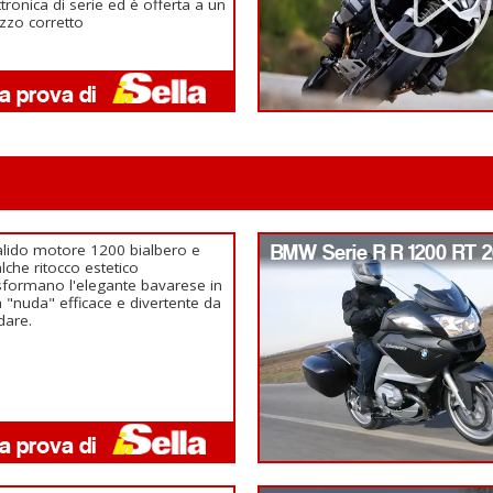
ttronica di serie ed è offerta a un
zzo corretto
valido motore 1200 bialbero e
BMW Serie R R 1200 RT 2
lche ritocco estetico
sformano l'elegante bavarese in
 "nuda" efficace e divertente da
dare.