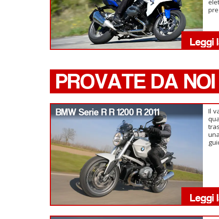
ele
pre
PROVATE DA NOI
BMW Serie R R 1200 R 2011
Il 
qua
tra
una
gui