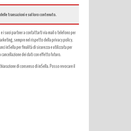
 delle transazioni e sul loro contenuto.
a e i suoi partner a contattarti via mail o telefono per
 marketing, sempre nel rispetto della privacy policy.
ci inSella per finalità di sicurezza e utilizzata per
a cancellazione dei dati con effetto futuro.
hiarazione di consenso di inSella. Posso revocare il