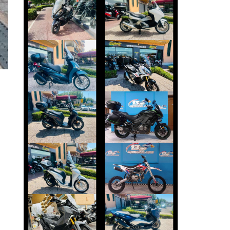
KYMCO
HONDA INTEGRA
DOWNTOWN
€ 2.990 €
€ 1.390 €
PIAGGIO
HONDA X-ADV
BEVERLY
€ 9.999 €
€ 3.990 €
KAWASAKI
HONDA SH
VERSYS
€ 3.650 €
€ 9.990 €
ALTRA-MARCA
HONDA SH
ALTRO-
MODELLO
€ 3.350 €
€ 1.700 €
SYM ADX-400
YAMAHA TMAX
€ 6.990 €
€ 5.790 €