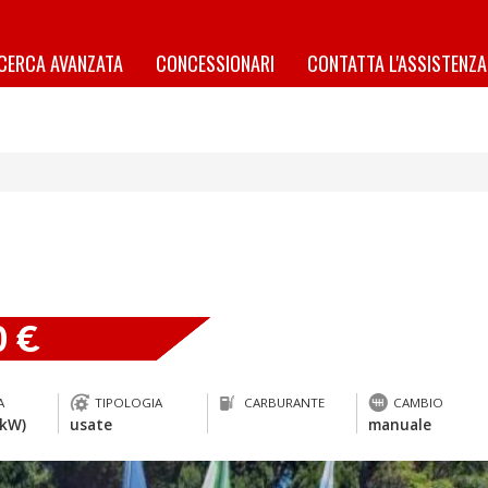
ICERCA AVANZATA
CONCESSIONARI
CONTATTA L'ASSISTENZA
0 €
A
TIPOLOGIA
CARBURANTE
CAMBIO
 kW)
usate
manuale