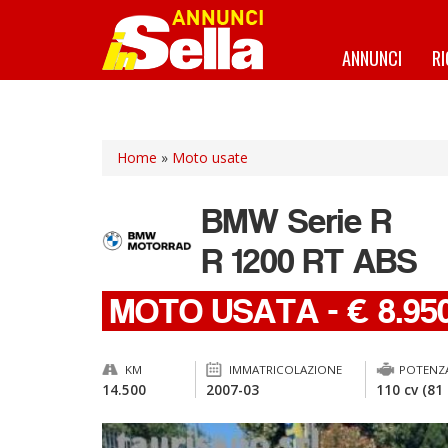
Salta
al
contenuto
ANNUNCI
R
principale
Home
»
Moto usate
BMW
Serie R
R 1200 RT ABS
MOTO USATA
-
€ 8.95
KM
IMMATRICOLAZIONE
POTENZ
14.500
2007-03
110 cv (81