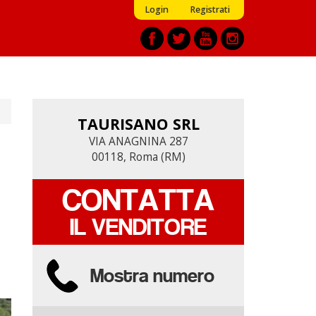
Login
Registrati
TAURISANO SRL
TAURISANO SRL
VIA ANAGNINA 287
VIA ANAGNINA 287
00118, Roma (RM)
00118, Roma (RM)
CONTATTA
CONTATTA
IL VENDITORE
IL VENDITORE
Mostra numero
Mostra numero