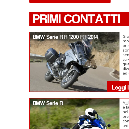
PRIMI CONTATTI
BMW Serie R R 1200 RT 2014
Gra
mot
pre
so
sem
cur
qua
div
ed 
BMW Serie R
Agi
è l
nel
pre
com
ted