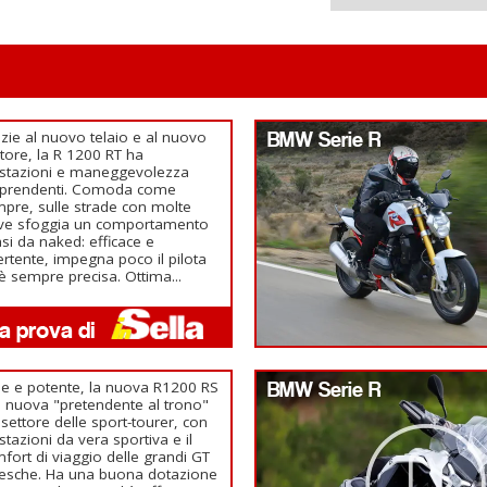
zie al nuovo telaio e al nuovo
BMW Serie R
ore, la R 1200 RT ha
stazioni e maneggevolezza
rprendenti. Comoda come
pre, sulle strade con molte
ve sfoggia un comportamento
si da naked: efficace e
ertente, impegna poco il pilota
è sempre precisa. Ottima...
le e potente, la nuova R1200 RS
BMW Serie R
a nuova "pretendente al trono"
 settore delle sport-tourer, con
stazioni da vera sportiva e il
fort di viaggio delle grandi GT
esche. Ha una buona dotazione