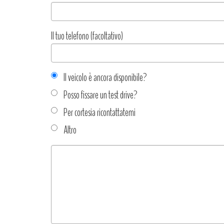
Il tuo telefono (facoltativo)
Il veicolo è ancora disponibile?
Posso fissare un test drive?
Per cortesia ricontattatemi
Altro
Tipo
richiesta
*