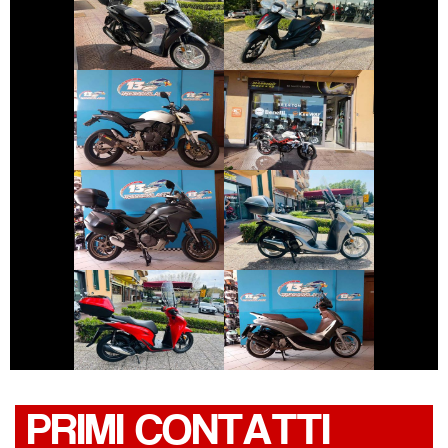
HONDA SH
PIAGGIO MEDLEY
€ 3.490 €
€ 2.550 €
HONDA HORNET
BENELLI BN
€ 11.690 €
€ 3.150 €
DUCATI
HONDA SH
MULTISTRADA
€ 3.490 €
€ 3.590 €
PIAGGIO
HONDA SH
BEVERLY
PRIMI CONTATTI