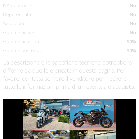
IVA deducibile
No
Depotenziata
No
Solo pista
No
Gomme nuove
No
Gomme anteriori
90%
Gomme posteriori
30%
La descrizione e le specifiche tecniche potrebbero
differire da quelle elencate in questa pagina. Per
favore, contatta sempre il venditore per ricevere
tutte le informazioni prima di un eventuale acquisto.
€ 2.490 €
€ 5.790 €
KAWASAKI
HONDA SH
NINJA-650
€ 2.150 €
€ 2.990 €