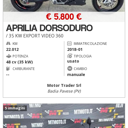
€ 5.800 €
APRILIA DORSODURO
/ 35 KW EXPORT VIDEO 360
KM
IMMATRICOLAZIONE
22.012
2018-01
POTENZA
TIPOLOGIA
usato
48 cv (35 kW)
CARBURANTE
CAMBIO
--
manuale
Motor Trader Srl
Badia Pavese (PV)
5 immagini