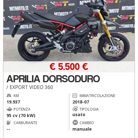
€ 5.500 €
APRILIA DORSODURO
/ EXPORT VIDEO 360
KM
IMMATRICOLAZIONE
19.937
2018-07
POTENZA
TIPOLOGIA
usato
95 cv (70 kW)
CARBURANTE
CAMBIO
--
manuale