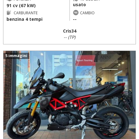
usato
91 cv (67 kW)
CARBURANTE
CAMBIO
benzina 4 tempi
--
Cris34
-- (TP)
5 immagini