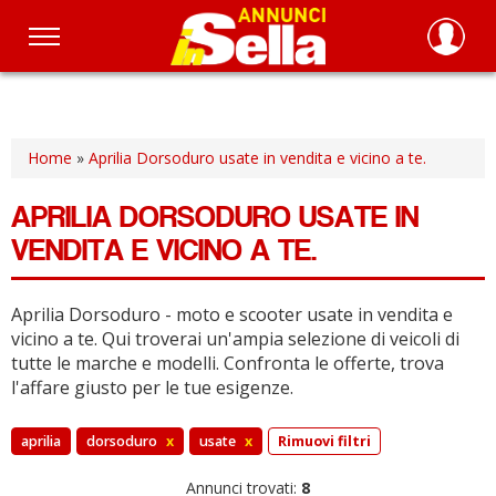
Salta
al
contenuto
principale
Home
»
Aprilia Dorsoduro usate in vendita e vicino a te.
APRILIA DORSODURO USATE IN
VENDITA E VICINO A TE.
Aprilia Dorsoduro - moto e scooter usate in vendita e
vicino a te.
Qui troverai un'ampia selezione di veicoli di
tutte le marche e modelli.
Confronta le offerte, trova
l'affare giusto per le tue esigenze.
aprilia
dorsoduro
x
usate
x
Rimuovi filtri
Annunci trovati:
8