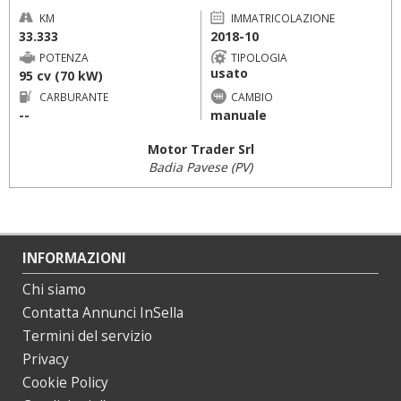
KM
IMMATRICOLAZIONE
33.333
2018-10
POTENZA
TIPOLOGIA
usato
95 cv (70 kW)
CARBURANTE
CAMBIO
--
manuale
Motor Trader Srl
Badia Pavese (PV)
INFORMAZIONI
Chi siamo
Contatta Annunci InSella
Termini del servizio
Privacy
Cookie Policy