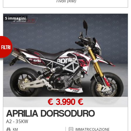
Tivoli (RM)
5 immagini
€ 3.990 €
APRILIA DORSODURO
A2 - 35KW
KM
IMMATRICOLAZIONE