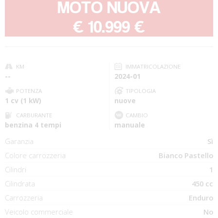
MOTO NUOVA
-
€ 10.999 €
KM
IMMATRICOLAZIONE
--
2024-01
POTENZA
TIPOLOGIA
1 cv (1 kW)
nuove
CARBURANTE
CAMBIO
benzina 4 tempi
manuale
Garanzia
Sì
Colore carrozzeria
Bianco Pastello
Cilindri
1
Cilindrata
450 cc
Carrozzeria
Enduro
Veicolo commerciale
No