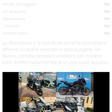
Veicolo danneggiato
No
IVA deducibile
No
Depotenziata
No
Solo pista
No
Gomme nuove
No
La descrizione e le specifiche tecniche potrebbero
differire da quelle elencate in questa pagina. Per
favore, contatta sempre il venditore per ricevere
tutte le informazioni prima di un eventuale acquisto.
€ 2.490 €
€ 11.690 €
YAMAHA
SYM SYMPHONY
TRACER-9
€ 6.990 €
€ 2.190 €
SYM ADX-400
SYM SYMPHONY