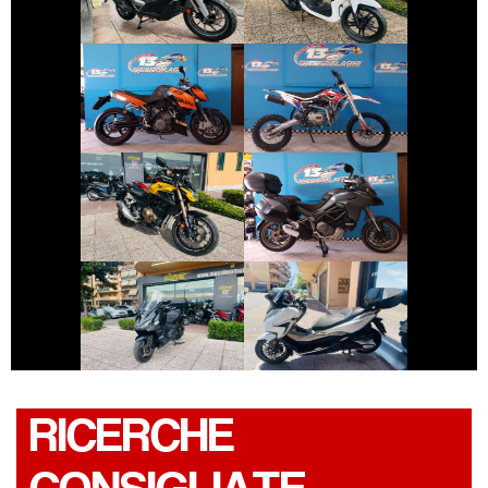
€ 4.690 €
€ 1.700 €
ALTRA-MARCA
KTM 990-DUKE
ALTRO-
MODELLO
€ 5.490 €
€ 11.690 €
DUCATI
HONDA CB-F
MULTISTRADA
€ 5.450 €
€ 4.250 €
HONDA FORZA-
SYM MAXSYM-TL
350
RICERCHE