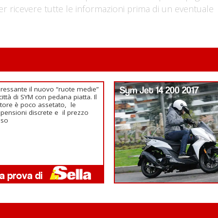
er ricevere tutte le informazioni prima di un eventuale
eressante il nuovo “ruote medie”
Sym Jet 14 200 2017
città di SYM con pedana piatta. Il
ore è poco assetato, le
pensioni discrete e il prezzo
sso