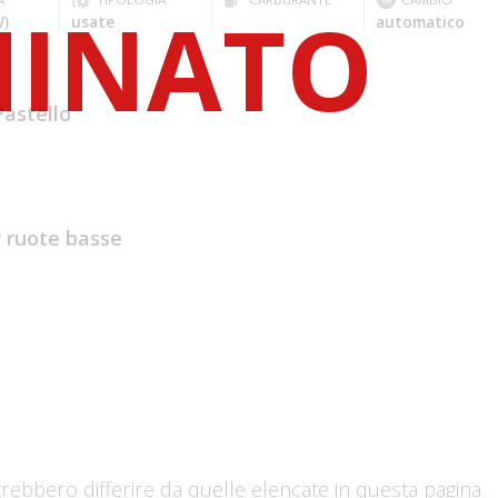
W)
usate
automatico
Pastello
 ruote basse
trebbero differire da quelle elencate in questa pagina.