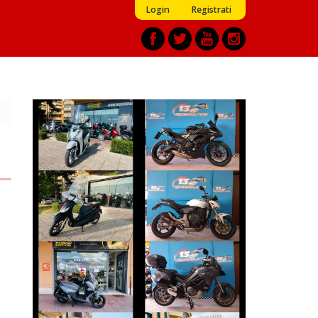
Login
Registrati
KAWASAKI
HONDA SH
NINJA-650
€ 2.490 €
€ 5.790 €
PIAGGIO MEDLEY
HONDA HORNET
€ 2.990 €
€ 3.490 €
DUCATI
SYM JOYRIDE
MULTISTRADA
€ 4.190 €
€ 11.690 €