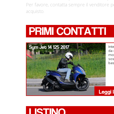
Per favore, contatta sempre il venditore p
acquisto.
PRIMI CONTATTI
Sym Jet 14 125 2017
Int
da 
mot
sos
ba
LISTINO