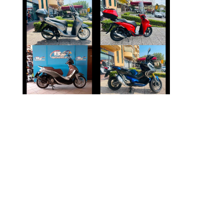
HONDA SH
HONDA SH
€ 3.150 €
€ 3.490 €
PIAGGIO
HONDA X-ADV
BEVERLY
€ 4.990 €
€ 3.590 €