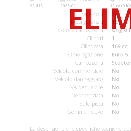
22.413
2023-01
12 cv (9 k
Garanzia
Sì
Mesi garanzia
12
Colore carrozzeria
Grigio 
Cilindri
1
Cilindrata
169 cc
Omologazione
Euro 5
Carrozzeria
Scooter
Veicolo commerciale
No
Veicolo danneggiato
No
IVA deducibile
No
Depotenziata
No
Solo pista
No
Gomme nuove
No
La descrizione e le specifiche tecniche po