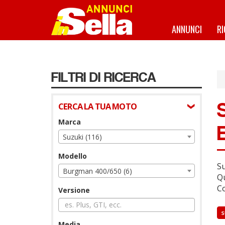
Salta
al
contenuto
ANNUNCI
R
principale
FILTRI DI RICERCA
CERCA LA TUA MOTO
Marca
Suzuki (116)
Modello
Su
Burgman 400/650 (6)
Qu
Co
Versione
s
Media