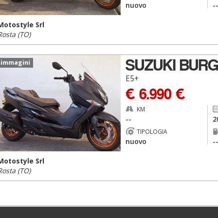
nuovo
-
Motostyle Srl
Rosta (TO)
SUZUKI BURG
 immagini
E5+
€ 6.990 €
KM
--
2
TIPOLOGIA
nuovo
-
Motostyle Srl
Rosta (TO)