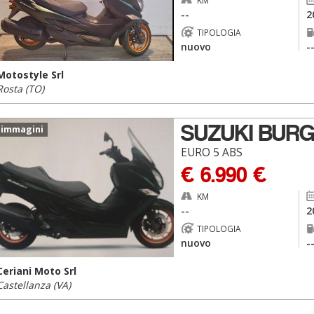
KM
--
2
TIPOLOGIA
nuovo
-
Motostyle Srl
Rosta (TO)
SUZUKI BURG
 immagini
EURO 5 ABS
€ 6.990 €
KM
--
2
TIPOLOGIA
nuovo
-
Ceriani Moto Srl
Castellanza (VA)