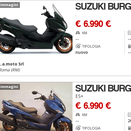
SUZUKI BURG
 immagini
.
€ 6.990 €
KM
--
-
TIPOLOGIA
nuovo
-
L.a.moto Srl
Roma (RM)
SUZUKI BURG
 immagini
E5+
€ 6.990 €
KM
--
2
TIPOLOGIA