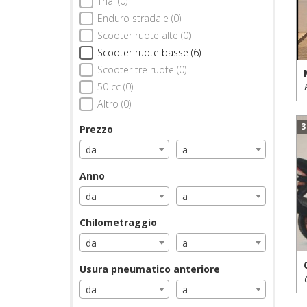
Trial (0)
Enduro stradale (0)
Scooter ruote alte (0)
Scooter ruote basse (6)
Scooter tre ruote (0)
50 cc (0)
Altro (0)
3
Prezzo
da
a
Anno
da
a
Chilometraggio
da
a
Usura pneumatico anteriore
da
a