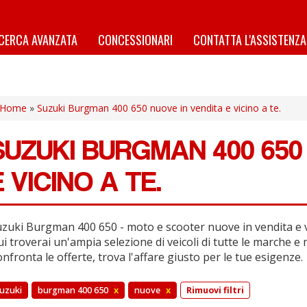
ICERCA AVANZATA
CONCESSIONARI
CONTATTA L'ASSISTENZA
Home
»
Suzuki Burgman 400 650 nuove in vendita e vicino a te.
SUZUKI BURGMAN 400 650
E VICINO A TE.
zuki Burgman 400 650 - moto e scooter nuove in vendita e vi
i troverai un'ampia selezione di veicoli di tutte le marche e 
nfronta le offerte, trova l'affare giusto per le tue esigenze.
uzuki
burgman 400 650
x
nuove
x
Rimuovi filtri