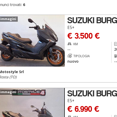
nunci trovati:
6
SUZUKI BURG
 immagini
E5+
€ 3.500 €
KM
--
2
TIPOLOGIA
nuovo
-
Motostyle Srl
Rosta (TO)
SUZUKI BURG
 immagini
E5+
€ 6.990 €