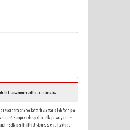
 delle transazioni e sul loro contenuto.
a e i suoi partner a contattarti via mail o telefono per
 marketing, sempre nel rispetto della privacy policy.
ci inSella per finalità di sicurezza e utilizzata per