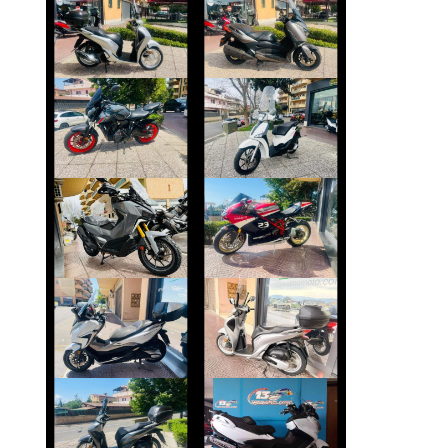
HONDA SH
YAMAHA XMAX
€ 2.590 €
€ 3.290 €
YAMAHA MT-07
PIAGGIO LIBERTY
€ 5.990 €
€ 2.350 €
SYM ADX-400
DUCATI 1098
€ 6.990 €
€ 10.490 €
HONDA FORZA-
HONDA SH
350
€ 2.490 €
€ 4.250 €
SUZUKI
HONDA SH
BURGMAN-650
€ 2.390 €
€ 5.890 €