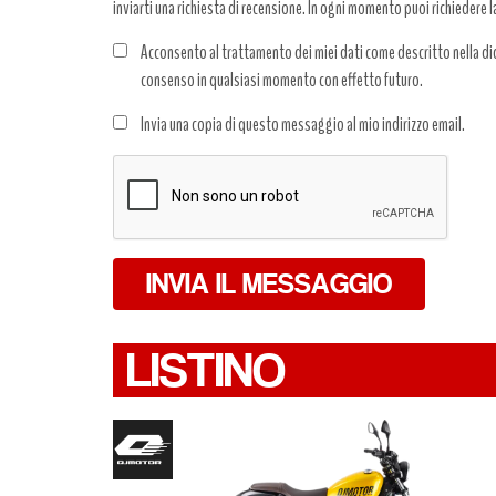
inviarti una richiesta di recensione. In ogni momento puoi richiedere l
Acconsento al trattamento dei miei dati come descritto nella dic
consenso in qualsiasi momento con effetto futuro.
Trattamento
Invia una copia di questo messaggio al mio indirizzo email.
dati
*
INVIA IL MESSAGGIO
LISTINO