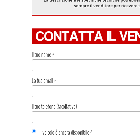
sempre il venditore per ricevere 
CONTATTA IL VE
Il tuo nome
*
La tua email
*
Il tuo telefono (facoltativo)
Il veicolo è ancora disponibile?