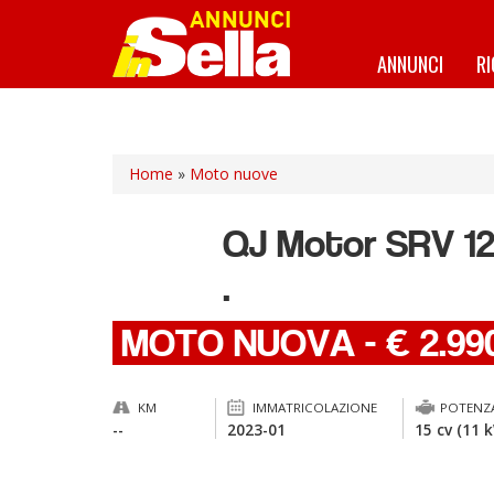
Salta
al
contenuto
ANNUNCI
R
principale
Home
»
Moto nuove
QJ Motor
SRV 1
.
MOTO NUOVA
-
€ 2.99
KM
IMMATRICOLAZIONE
POTENZ
--
2023-01
15 cv (11 