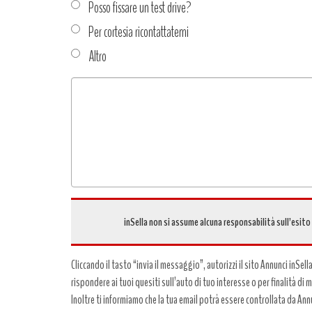
Posso fissare un test drive?
Per cortesia ricontattatemi
Altro
Tipo
richiesta
*
inSella non si assume alcuna responsabilità sull’esito
Cliccando il tasto “invia il messaggio”, autorizzi il sito Annunci inSell
rispondere ai tuoi quesiti sull’auto di tuo interesse o per finalità di
Inoltre ti informiamo che la tua email potrà essere controllata da Annun