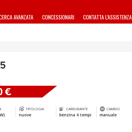
ICERCA AVANZATA
CONCESSIONARI
CONTATTA L'ASSISTENZA
25
0 €
A
TIPOLOGIA
CARBURANTE
CAMBIO
kW)
nuove
benzina 4 tempi
manuale