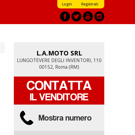
Login
Registrati
L.A.MOTO SRL
L.A.MOTO SRL
LUNGOTEVERE DEGLI INVENTORI, 110
LUNGOTEVERE DEGLI INVENTORI, 110
00152, Roma (RM)
00152, Roma (RM)
CONTATTA
CONTATTA
IL VENDITORE
IL VENDITORE
Mostra numero
Mostra numero