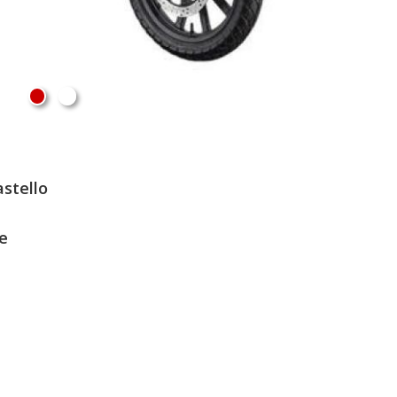
astello
e