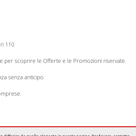
ri 110
e per scoprire le Offerte e le Promozioni riservate.
za senza anticipo.
comprese.
o differire da quelle elencate in questa pagina. Per favore, contatta