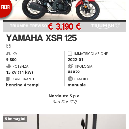
€ 3.190 €
YAMAHA XSR 125
E5
KM
IMMATRICOLAZIONE
9.800
2022-01
POTENZA
TIPOLOGIA
usato
15 cv (11 kW)
CARBURANTE
CAMBIO
benzina 4 tempi
manuale
Nordauto S.p.a.
San Fior (TV)
5 immagini