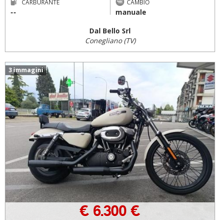
CARBURANTE
CAMBIO
--
manuale
Dal Bello Srl
Conegliano (TV)
3 immagini
€ 6.300 €