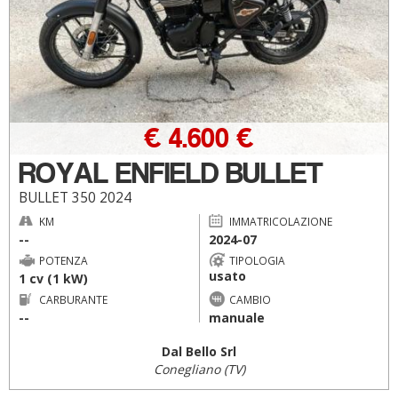
€ 4.600 €
ROYAL ENFIELD BULLET
BULLET 350 2024
KM
IMMATRICOLAZIONE
--
2024-07
POTENZA
TIPOLOGIA
usato
1 cv (1 kW)
CARBURANTE
CAMBIO
--
manuale
Dal Bello Srl
Conegliano (TV)