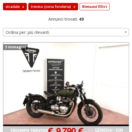
stradale
x
treviso (zona fonderia)
x
Rimuovi filtri
Annunci trovati:
49
Ordina per: più rilevanti
5 immagini
€ 9.790 €