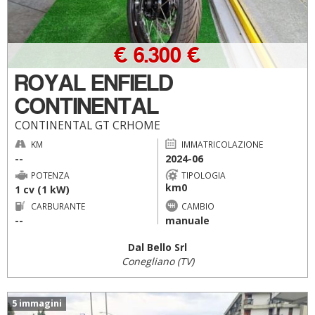
€ 6.300 €
ROYAL ENFIELD
CONTINENTAL
CONTINENTAL GT CRHOME
KM
IMMATRICOLAZIONE
--
2024-06
POTENZA
TIPOLOGIA
km0
1 cv (1 kW)
CARBURANTE
CAMBIO
--
manuale
Dal Bello Srl
Conegliano (TV)
5 immagini