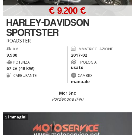
€ 9.200 €
HARLEY-DAVIDSON
SPORTSTER
ROADSTER
KM
IMMATRICOLAZIONE
9.900
2017-02
POTENZA
TIPOLOGIA
usato
67 cv (49 kW)
CARBURANTE
CAMBIO
--
manuale
Mcr Snc
Pordenone (PN)
5 immagini