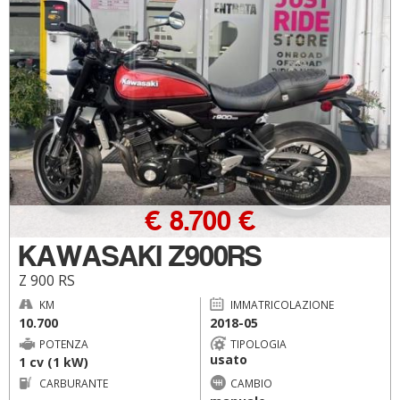
€ 8.700 €
KAWASAKI Z900RS
Z 900 RS
KM
IMMATRICOLAZIONE
10.700
2018-05
POTENZA
TIPOLOGIA
usato
1 cv (1 kW)
CARBURANTE
CAMBIO