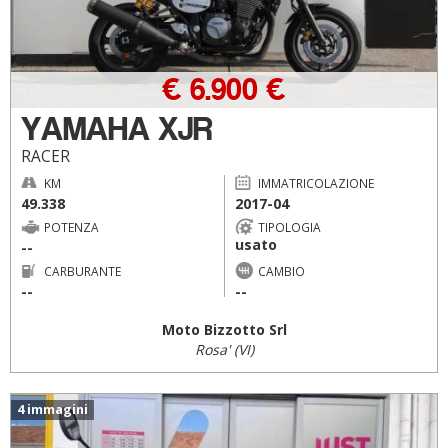
€ 6.900 €
YAMAHA XJR
RACER
KM
IMMATRICOLAZIONE
49.338
2017-04
POTENZA
TIPOLOGIA
usato
--
CARBURANTE
CAMBIO
--
--
Moto Bizzotto Srl
Rosa' (VI)
4 immagini