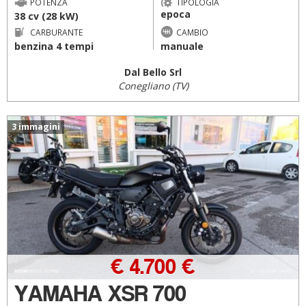
POTENZA
TIPOLOGIA
epoca
38 cv (28 kW)
CARBURANTE
CAMBIO
benzina 4 tempi
manuale
Dal Bello Srl
Conegliano (TV)
3 immagini
€ 4.700 €
YAMAHA XSR 700