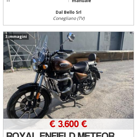
--
manuale
Dal Bello Srl
Conegliano (TV)
3 immagini
€ 3.600 €
ROYAL ENFIELD METEOR