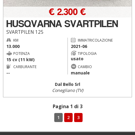
€ 2.300 €
HUSQVARNA SVARTPILEN
SVARTPILEN 125
KM
IMMATRICOLAZIONE
13.000
2021-06
POTENZA
TIPOLOGIA
usato
15 cv (11 kW)
CARBURANTE
CAMBIO
--
manuale
Dal Bello Srl
Conegliano (TV)
Pagina 1 di 3
1
2
3