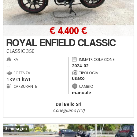
€ 4.400 €
ROYAL ENFIELD CLASSIC
CLASSIC 350
KM
IMMATRICOLAZIONE
--
2024-02
POTENZA
TIPOLOGIA
usato
1 cv (1 kW)
CARBURANTE
CAMBIO
--
manuale
Dal Bello Srl
Conegliano (TV)
3 immagini