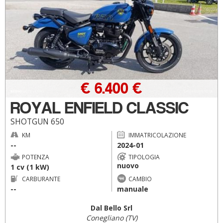
€ 6.400 €
ROYAL ENFIELD CLASSIC
SHOTGUN 650
KM
IMMATRICOLAZIONE
--
2024-01
POTENZA
TIPOLOGIA
nuovo
1 cv (1 kW)
CARBURANTE
CAMBIO
--
manuale
Dal Bello Srl
Conegliano (TV)