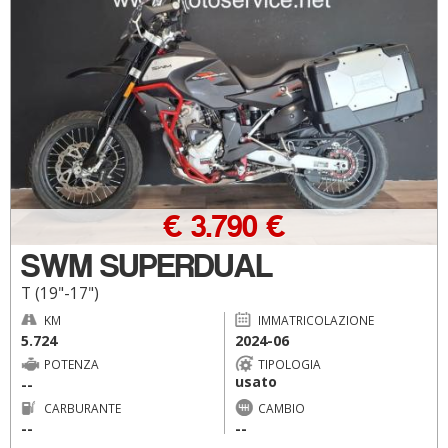
€ 3.790 €
SWM SUPERDUAL
T (19"-17")
KM
IMMATRICOLAZIONE
5.724
2024-06
POTENZA
TIPOLOGIA
usato
--
CARBURANTE
CAMBIO
--
--