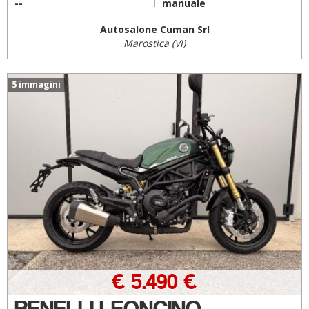
--
manuale
Autosalone Cuman Srl
Marostica (VI)
5 immagini
€ 5.490 €
BENELLI LEONCINO