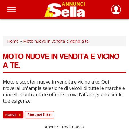
Salta
al
contenuto
principale
Home
»
Moto nuove in vendita e vicino a te.
MOTO NUOVE IN VENDITA E VICINO
A TE.
Moto e scooter nuove in vendita e vicino a te.
Qui
troverai un'ampia selezione di veicoli di tutte le marche e
modelli.
Confronta le offerte, trova l'affare giusto per le
tue esigenze.
nuove
x
Rimuovi filtri
Annunci trovati:
2632