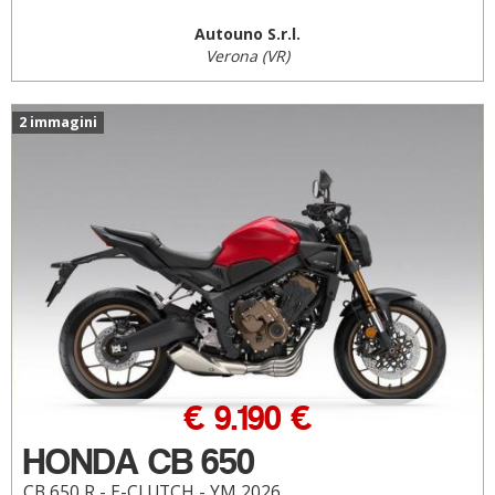
Autouno S.r.l.
Verona (VR)
2 immagini
€ 9.190 €
HONDA CB 650
CB 650 R - E-CLUTCH - YM 2026