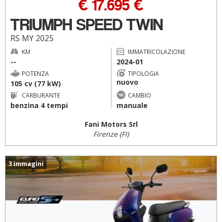
€ 17.695 €
TRIUMPH SPEED TWIN
RS MY 2025
KM
IMMATRICOLAZIONE
--
2024-01
POTENZA
TIPOLOGIA
nuovo
105 cv (77 kW)
CARBURANTE
CAMBIO
benzina 4 tempi
manuale
Fani Motors Srl
Firenze (FI)
3 immagini