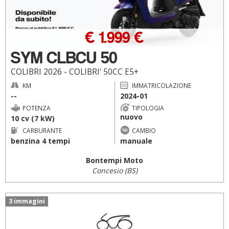
€ 1.999 €
SYM CLBCU 50
COLIBRI 2026 - COLIBRI' 50CC E5+
KM
IMMATRICOLAZIONE
--
2024-01
POTENZA
TIPOLOGIA
nuovo
10 cv (7 kW)
CARBURANTE
CAMBIO
benzina 4 tempi
manuale
Bontempi Moto
Concesio (BS)
3 immagini