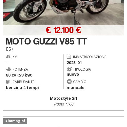
€ 12.100 €
MOTO GUZZI V85 TT
E5+
KM
IMMATRICOLAZIONE
--
2023-01
POTENZA
TIPOLOGIA
nuovo
80 cv (59 kW)
CARBURANTE
CAMBIO
benzina 4 tempi
manuale
Motostyle Srl
Rosta (TO)
3 immagini