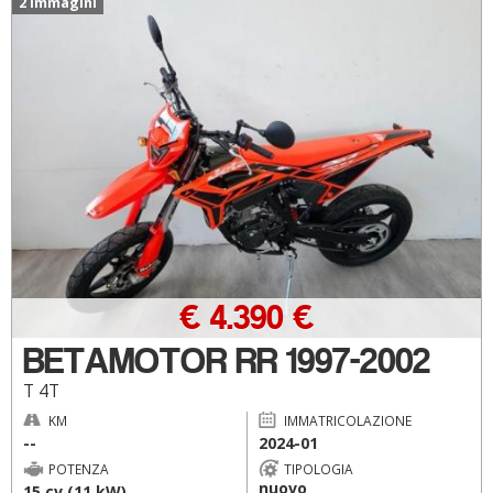
2 immagini
€ 4.390 €
BETAMOTOR RR 1997-2002
T 4T
KM
IMMATRICOLAZIONE
--
2024-01
POTENZA
TIPOLOGIA
nuovo
15 cv (11 kW)