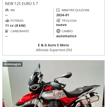
NEW 125 EURO S 7
KM
IMMATRICOLAZIONE
--
2024-01
POTENZA
TIPOLOGIA
nuovo
11 cv (8 kW)
CARBURANTE
CAMBIO
--
automatico
E & G Auto E Moto
Albisola Superiore (SV)
4 immagini