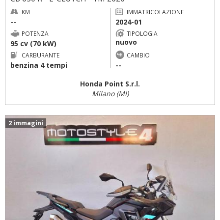
KM
IMMATRICOLAZIONE
--
2024-01
POTENZA
TIPOLOGIA
nuovo
95 cv (70 kW)
CARBURANTE
CAMBIO
benzina 4 tempi
--
Honda Point S.r.l.
Milano (MI)
2 immagini