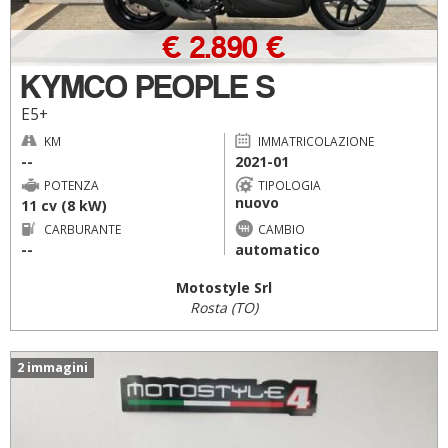
€ 2.890 €
KYMCO PEOPLE S
E5+
KM
IMMATRICOLAZIONE
--
2021-01
POTENZA
TIPOLOGIA
nuovo
11 cv (8 kW)
CARBURANTE
CAMBIO
--
automatico
Motostyle Srl
Rosta (TO)
2 immagini