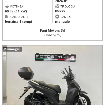
--
2024-01
POTENZA
TIPOLOGIA
nuovo
69 cv (51 kW)
CARBURANTE
CAMBIO
benzina 4 tempi
manuale
Fani Motors Srl
Firenze (FI)
2 immagini