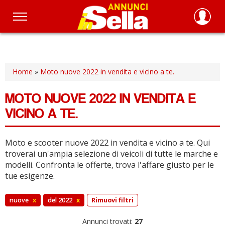
Salta
al
contenuto
principale
Home
»
Moto nuove 2022 in vendita e vicino a te.
MOTO NUOVE 2022 IN VENDITA E
VICINO A TE.
Moto e scooter nuove 2022 in vendita e vicino a te.
Qui
troverai un'ampia selezione di veicoli di tutte le marche e
modelli.
Confronta le offerte, trova l'affare giusto per le
tue esigenze.
nuove
x
del 2022
x
Rimuovi filtri
Annunci trovati:
27