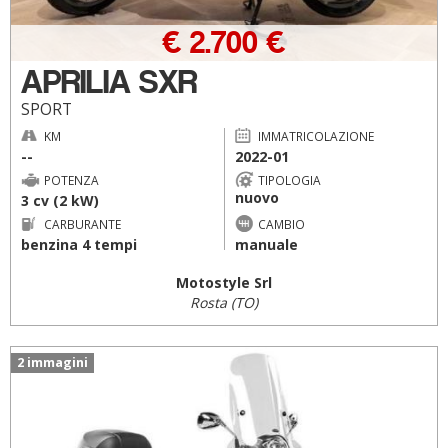
€ 2.700 €
APRILIA SXR
SPORT
KM
IMMATRICOLAZIONE
--
2022-01
POTENZA
TIPOLOGIA
nuovo
3 cv (2 kW)
CARBURANTE
CAMBIO
benzina 4 tempi
manuale
Motostyle Srl
Rosta (TO)
2 immagini