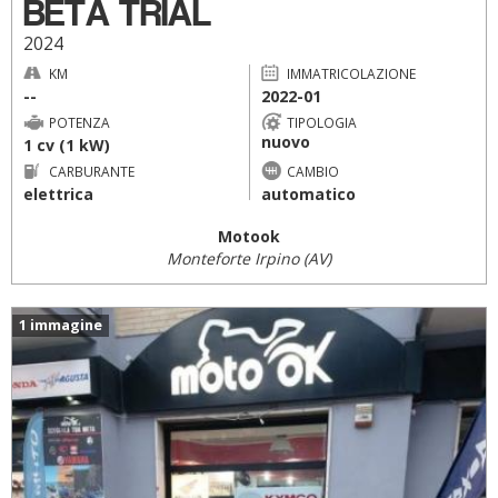
BETA TRIAL
2024
KM
IMMATRICOLAZIONE
--
2022-01
POTENZA
TIPOLOGIA
nuovo
1 cv (1 kW)
CARBURANTE
CAMBIO
elettrica
automatico
Motook
Monteforte Irpino (AV)
1 immagine