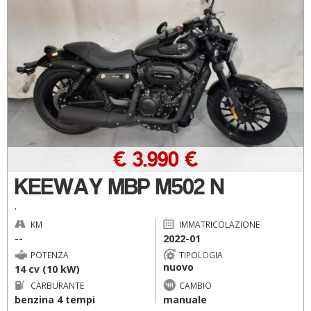
€ 3.990 €
KEEWAY MBP M502 N
.
KM
IMMATRICOLAZIONE
--
2022-01
POTENZA
TIPOLOGIA
nuovo
14 cv (10 kW)
CARBURANTE
CAMBIO
benzina 4 tempi
manuale