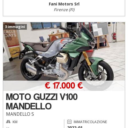
Fani Motors Srl
Firenze (FI)
3 immagini
€ 17.000 €
MOTO GUZZI V100
MANDELLO
MANDELLO S
KM
IMMATRICOLAZIONE
--
2022-01