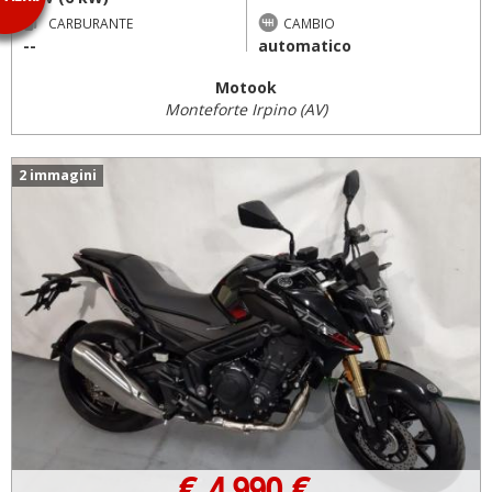
CARBURANTE
CAMBIO
--
automatico
Motook
Monteforte Irpino (AV)
2 immagini
€ 4.990 €