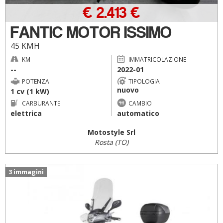
€ 2.413 €
FANTIC MOTOR ISSIMO
45 KMH
KM
IMMATRICOLAZIONE
--
2022-01
POTENZA
TIPOLOGIA
nuovo
1 cv (1 kW)
CARBURANTE
CAMBIO
elettrica
automatico
Motostyle Srl
Rosta (TO)
3 immagini