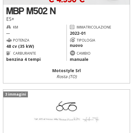
MBP M502 N
E5+
KM
IMMATRICOLAZIONE
--
2022-01
POTENZA
TIPOLOGIA
nuovo
48 cv (35 kW)
CARBURANTE
CAMBIO
benzina 4 tempi
manuale
Motostyle Srl
Rosta (TO)
3 immagini