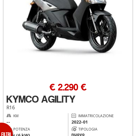
€ 2.290 €
KYMCO AGILITY
R16
KM
IMMATRICOLAZIONE
--
2022-01
POTENZA
TIPOLOGIA
nuovo
8 cv (6 kW)