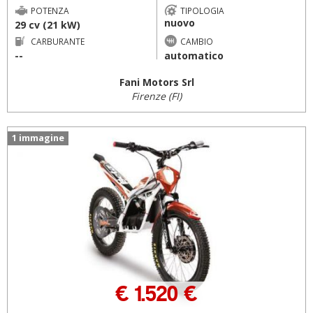
POTENZA
TIPOLOGIA
nuovo
29 cv (21 kW)
CARBURANTE
CAMBIO
--
automatico
Fani Motors Srl
Firenze (FI)
1 immagine
€ 1.520 €