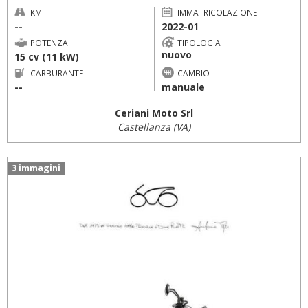
KM
IMMATRICOLAZIONE
--
2022-01
POTENZA
TIPOLOGIA
nuovo
15 cv (11 kW)
CARBURANTE
CAMBIO
--
manuale
Ceriani Moto Srl
Castellanza (VA)
3 immagini