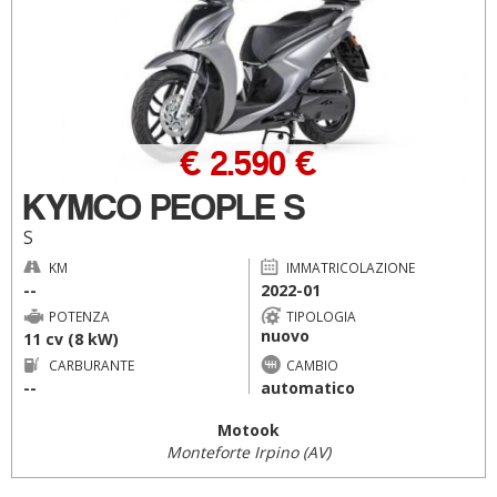
€ 2.590 €
KYMCO PEOPLE S
S
KM
IMMATRICOLAZIONE
--
2022-01
POTENZA
TIPOLOGIA
nuovo
11 cv (8 kW)
CARBURANTE
CAMBIO
--
automatico
Motook
Monteforte Irpino (AV)