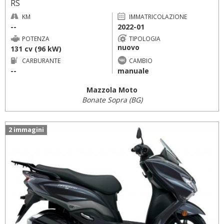
RS
KM
IMMATRICOLAZIONE
--
2022-01
POTENZA
TIPOLOGIA
nuovo
131 cv (96 kW)
CARBURANTE
CAMBIO
--
manuale
Mazzola Moto
Bonate Sopra (BG)
2 immagini