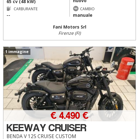
nuovo
65 cv (48 kW)
CARBURANTE
CAMBIO
--
manuale
Fani Motors Srl
Firenze (FI)
1 immagine
€ 4.490 €
KEEWAY CRUISER
BENDA V 125 CRUISE CUSTOM