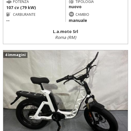
POTENZA
TIPOLOGIA
nuovo
107 cv (79 kW)
CARBURANTE
CAMBIO
--
manuale
L.a.moto Srl
Roma (RM)
4 immagini