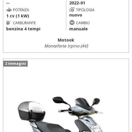
--
2022-01
POTENZA
TIPOLOGIA
nuovo
1 cv (1 kW)
CARBURANTE
CAMBIO
benzina 4 tempi
manuale
Motook
Monteforte Irpino (AV)
2 immagini