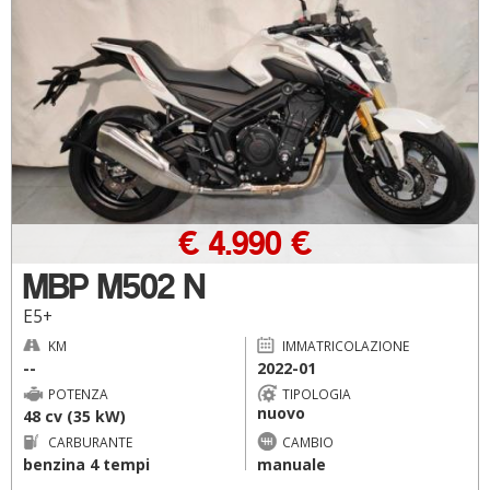
€ 4.990 €
MBP M502 N
E5+
KM
IMMATRICOLAZIONE
--
2022-01
POTENZA
TIPOLOGIA
nuovo
48 cv (35 kW)
CARBURANTE
CAMBIO
benzina 4 tempi
manuale