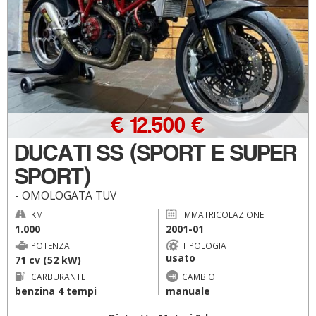
€ 12.500 €
DUCATI SS (SPORT E SUPER
SPORT)
- OMOLOGATA TUV
KM
IMMATRICOLAZIONE
1.000
2001-01
POTENZA
TIPOLOGIA
usato
71 cv (52 kW)
CARBURANTE
CAMBIO
benzina 4 tempi
manuale