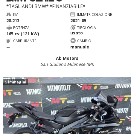
*TAGLIANDI BMW* *FINANZIABILE*
KM
IMMATRICOLAZIONE
28.213
2021-05
POTENZA
TIPOLOGIA
usato
165 cv (121 kW)
CARBURANTE
CAMBIO
--
manuale
Ab Motors
San Giuliano Milanese (MI)
5 immagini