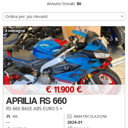
Annunci trovati:
86
Ordina per: più rilevanti
4 immagini
€ 11.900 €
APRILIA RS 660
RS 660 BASE ABS EURO 5 +
KM
IMMATRICOLAZIONE
--
2024-01