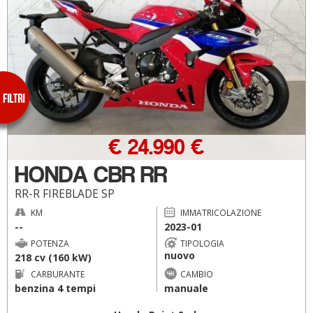
€ 24.990 €
HONDA CBR RR
RR-R FIREBLADE SP
KM
IMMATRICOLAZIONE
--
2023-01
POTENZA
TIPOLOGIA
nuovo
218 cv (160 kW)
CARBURANTE
CAMBIO
benzina 4 tempi
manuale