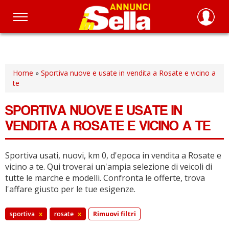
Salta
al
contenuto
principale
Home
»
Sportiva nuove e usate in vendita a Rosate e vicino a
te
SPORTIVA NUOVE E USATE IN
VENDITA A ROSATE E VICINO A TE
Sportiva usati, nuovi, km 0, d'epoca in vendita a Rosate e
vicino a te.
Qui troverai un'ampia selezione di veicoli di
tutte le marche e modelli.
Confronta le offerte, trova
l'affare giusto per le tue esigenze.
sportiva
x
rosate
x
Rimuovi filtri