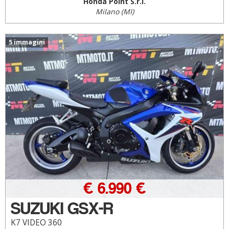
Honda Point S.r.l.
Milano (MI)
5 immagini
€ 6.990 €
SUZUKI GSX-R
K7 VIDEO 360