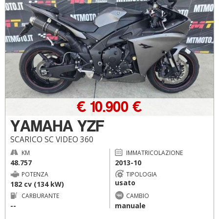
€ 10.900 €
YAMAHA YZF
SCARICO SC VIDEO 360
KM
IMMATRICOLAZIONE
48.757
2013-10
POTENZA
TIPOLOGIA
usato
182 cv (134 kW)
CARBURANTE
CAMBIO
--
manuale