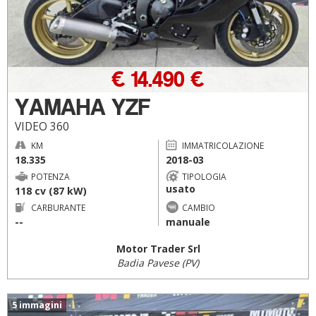
€ 14.490 €
YAMAHA YZF
VIDEO 360
KM
IMMATRICOLAZIONE
18.335
2018-03
POTENZA
TIPOLOGIA
usato
118 cv (87 kW)
CARBURANTE
CAMBIO
--
manuale
Motor Trader Srl
Badia Pavese (PV)
5 immagini