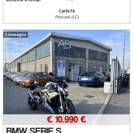
Carlo74
Pescate (LC)
5 immagini
€ 10.990 €
BMW SERIE S