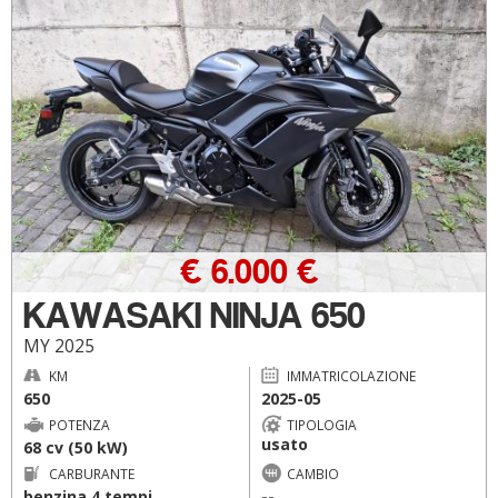
€ 6.000 €
KAWASAKI NINJA 650
MY 2025
KM
IMMATRICOLAZIONE
650
2025-05
POTENZA
TIPOLOGIA
usato
68 cv (50 kW)
CARBURANTE
CAMBIO
benzina 4 tempi
--