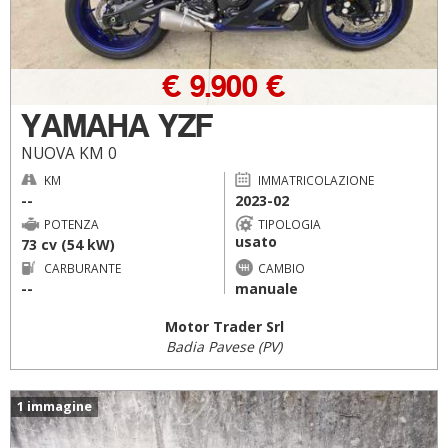
€ 9.900 €
YAMAHA YZF
NUOVA KM 0
KM
IMMATRICOLAZIONE
--
2023-02
POTENZA
TIPOLOGIA
usato
73 cv (54 kW)
CARBURANTE
CAMBIO
--
manuale
Motor Trader Srl
Badia Pavese (PV)
1 immagine