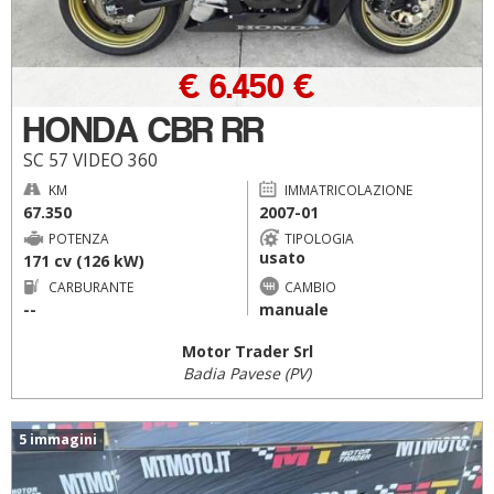
€ 6.450 €
HONDA CBR RR
SC 57 VIDEO 360
KM
IMMATRICOLAZIONE
67.350
2007-01
POTENZA
TIPOLOGIA
usato
171 cv (126 kW)
CARBURANTE
CAMBIO
--
manuale
Motor Trader Srl
Badia Pavese (PV)
5 immagini