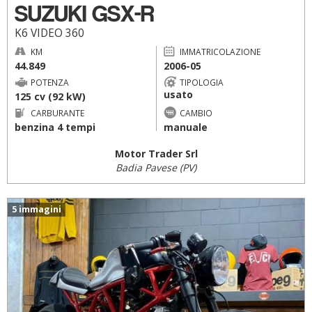
SUZUKI GSX-R
K6 VIDEO 360
KM
IMMATRICOLAZIONE
44.849
2006-05
POTENZA
TIPOLOGIA
usato
125 cv (92 kW)
CARBURANTE
CAMBIO
benzina 4 tempi
manuale
Motor Trader Srl
Badia Pavese (PV)
5 immagini