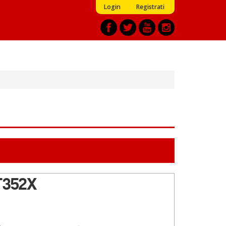
Login
Registrati
T352X