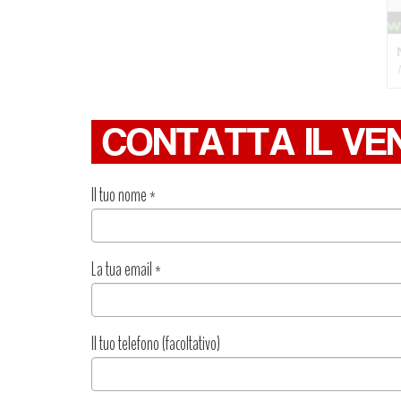
CONTATTA IL VE
Il tuo nome
*
La tua email
*
Il tuo telefono (facoltativo)