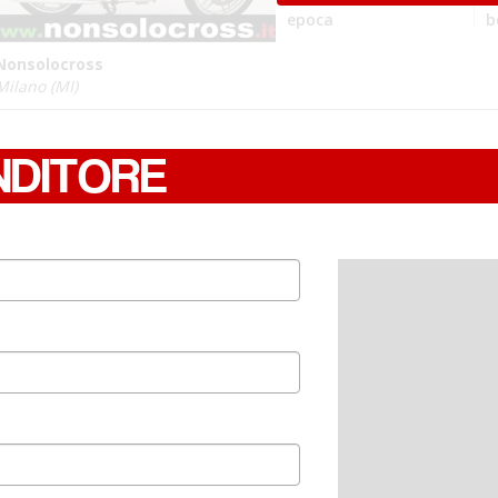
epoca
b
Nonsolocross
Milano (MI)
NDITORE