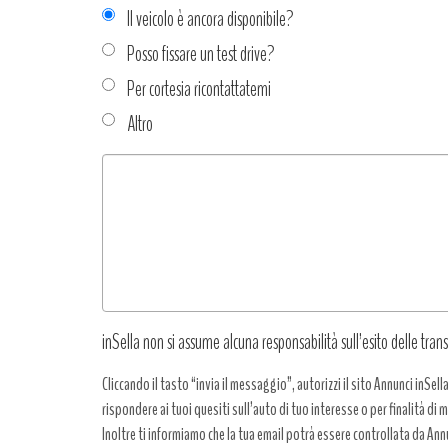
Il veicolo è ancora disponibile?
Posso fissare un test drive?
Per cortesia ricontattatemi
Altro
Tipo
richiesta
*
inSella non si assume alcuna responsabilità sull’esito delle trans
Cliccando il tasto “invia il messaggio”, autorizzi il sito Annunci inSell
rispondere ai tuoi quesiti sull’auto di tuo interesse o per finalità di
Inoltre ti informiamo che la tua email potrà essere controllata da Annun