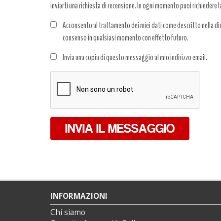
inviarti una richiesta di recensione. In ogni momento puoi richiedere l
Acconsento al trattamento dei miei dati come descritto nella dic
consenso in qualsiasi momento con effetto futuro.
Trattamento
Invia una copia di questo messaggio al mio indirizzo email.
dati
*
INVIA IL MESSAGGIO
INFORMAZIONI
Chi siamo