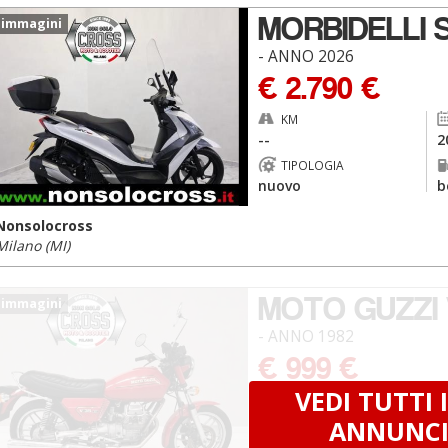
MORBIDELLI S
 immagini
- ANNO 2026
€ 2.790 €
KM
--
2
TIPOLOGIA
nuovo
b
Nonsolocross
Milano (MI)
MOTO GUZZI 
 immagini
- ANNO 1982
€ 999 €
VEDI TUTTI I
KM
43.000
1
ANNUNC
TIPOLOGIA