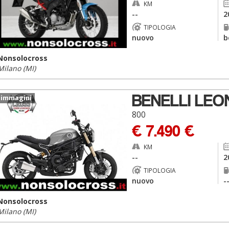
KM
--
2
TIPOLOGIA
nuovo
b
Nonsolocross
Milano (MI)
BENELLI LEO
 immagini
800
€ 7.490 €
KM
--
2
TIPOLOGIA
nuovo
-
Nonsolocross
Milano (MI)