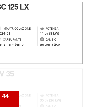
C 125 LX
IMMATRICOLAZIONE
POTENZA
024-01
11 cv (8 kW)
CARBURANTE
CAMBIO
enzina 4 tempi
automatico
V 35
 44
IMMATRICOLAZIONE
POTENZA
982-04
35 cv (26 kW)
I
CARBURANTE
CAMBIO