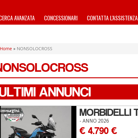
ICERCA AVANZATA
CONCESSIONARI
CONTATTA L'ASSISTENZA
Home
»
NONSOLOCROSS
NONSOLOCROSS
ULTIMI ANNUNCI
MORBIDELLI 
 immagini
- ANNO 2026
€ 4.790 €