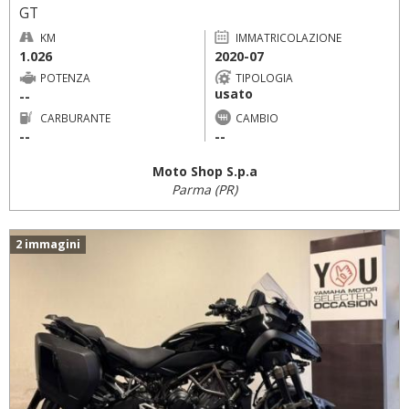
GT
KM
IMMATRICOLAZIONE
1.026
2020-07
POTENZA
TIPOLOGIA
usato
--
CARBURANTE
CAMBIO
--
--
Moto Shop S.p.a
Parma (PR)
2 immagini