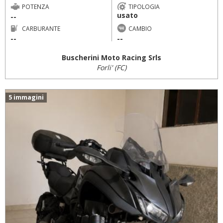
POTENZA
TIPOLOGIA
usato
--
CARBURANTE
CAMBIO
--
--
Buscherini Moto Racing Srls
Forli' (FC)
5 immagini