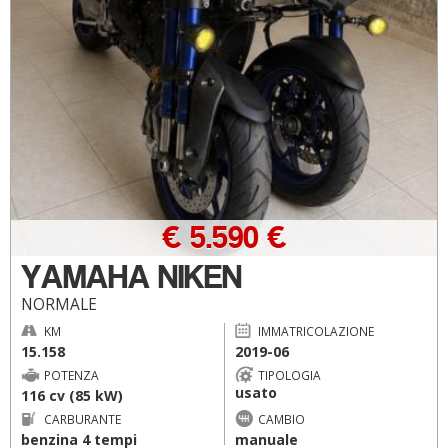
€ 5.590 €
YAMAHA NIKEN
NORMALE
KM
IMMATRICOLAZIONE
15.158
2019-06
POTENZA
TIPOLOGIA
usato
116 cv (85 kW)
CARBURANTE
CAMBIO
benzina 4 tempi
manuale