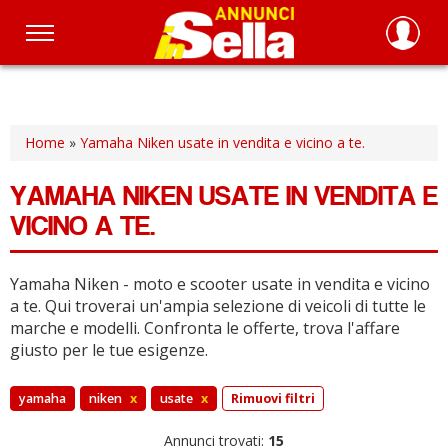
Salta
al
contenuto
principale
Home
»
Yamaha Niken usate in vendita e vicino a te.
YAMAHA NIKEN USATE IN VENDITA E
VICINO A TE.
Yamaha Niken - moto e scooter usate in vendita e vicino
a te.
Qui troverai un'ampia selezione di veicoli di tutte le
marche e modelli.
Confronta le offerte, trova l'affare
giusto per le tue esigenze.
yamaha
niken
x
usate
x
Rimuovi filtri
Annunci trovati:
15