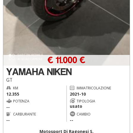
€ 11.000 €
YAMAHA NIKEN
GT
KM
IMMATRICOLAZIONE
12.355
2021-10
POTENZA
TIPOLOGIA
usato
--
CARBURANTE
CAMBIO
--
--
Motosport Di Ragonesi S.