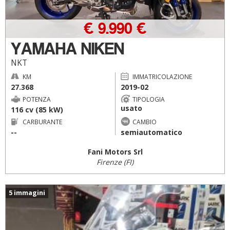
€ 9.990 €
YAMAHA NIKEN
NKT
KM
IMMATRICOLAZIONE
27.368
2019-02
POTENZA
TIPOLOGIA
usato
116 cv (85 kW)
CARBURANTE
CAMBIO
--
semiautomatico
Fani Motors Srl
Firenze (FI)
5 immagini