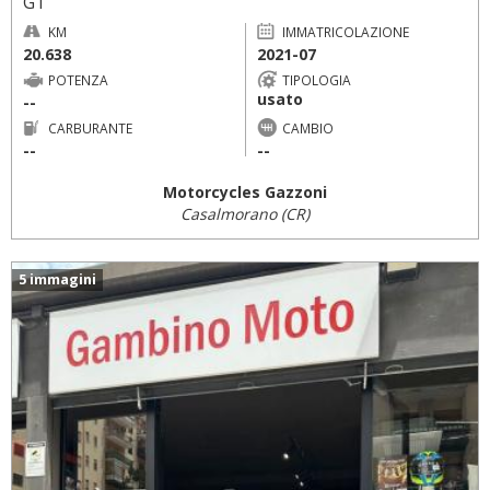
GT
KM
IMMATRICOLAZIONE
20.638
2021-07
POTENZA
TIPOLOGIA
usato
--
CARBURANTE
CAMBIO
--
--
Motorcycles Gazzoni
Casalmorano (CR)
5 immagini