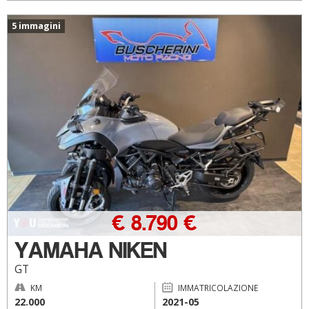
5 immagini
€ 8.790 €
YAMAHA NIKEN
GT
KM
IMMATRICOLAZIONE
22.000
2021-05