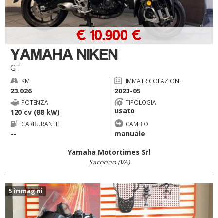
€ 10.900 €
YAMAHA NIKEN
GT
KM
IMMATRICOLAZIONE
23.026
2023-05
POTENZA
TIPOLOGIA
usato
120 cv (88 kW)
CARBURANTE
CAMBIO
--
manuale
Yamaha Motortimes Srl
Saronno (VA)
5 immagini