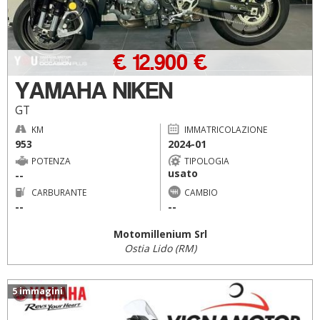
€ 12.900 €
YAMAHA NIKEN
GT
KM
IMMATRICOLAZIONE
953
2024-01
POTENZA
TIPOLOGIA
usato
--
CARBURANTE
CAMBIO
--
--
Motomillenium Srl
Ostia Lido (RM)
5 immagini