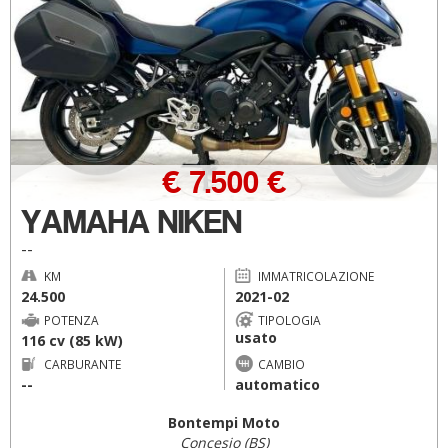
€ 7.500 €
YAMAHA NIKEN
--
KM
IMMATRICOLAZIONE
24.500
2021-02
POTENZA
TIPOLOGIA
usato
116 cv (85 kW)
CARBURANTE
CAMBIO
--
automatico
Bontempi Moto
Concesio (BS)