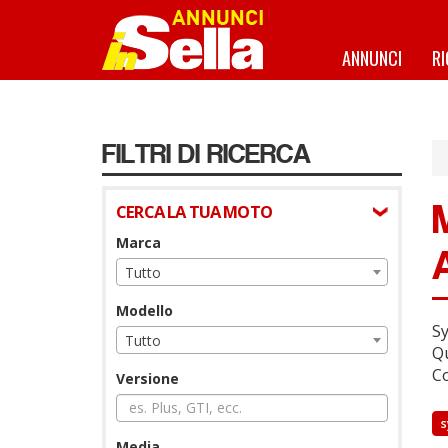
Salta
al
contenuto
ANNUNCI
R
principale
FILTRI DI RICERCA
CERCA LA TUA MOTO
Marca
Tutto
Modello
Sy
Tutto
Qu
Co
Versione
Media