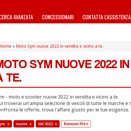
ICERCA AVANZATA
CONCESSIONARI
CONTATTA L'ASSISTENZA
Home
»
Moto Sym nuove 2022 in vendita e vicino a te.
MOTO SYM NUOVE 2022 IN 
A TE.
m - moto e scooter nuove 2022 in vendita e vicino a te.
i troverai un'ampia selezione di veicoli di tutte le marche e 
nfronta le offerte, trova l'affare giusto per le tue esigenze.
sym
x
nuove
x
del 2022
x
Rimuovi filtri