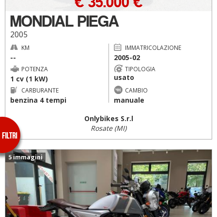
€ 35.000 €
MONDIAL PIEGA
2005
KM
IMMATRICOLAZIONE
--
2005-02
POTENZA
TIPOLOGIA
usato
1 cv (1 kW)
CARBURANTE
CAMBIO
benzina 4 tempi
manuale
Onlybikes S.r.l
Rosate (MI)
5 immagini