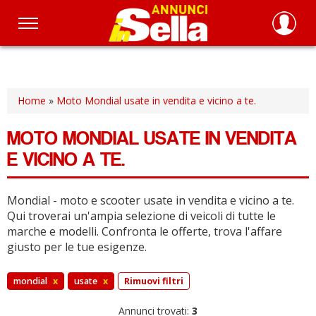
Salta
al
contenuto
principale
Home
»
Moto Mondial usate in vendita e vicino a te.
MOTO MONDIAL USATE IN VENDITA
E VICINO A TE.
Mondial - moto e scooter usate in vendita e vicino a te.
Qui troverai un'ampia selezione di veicoli di tutte le
marche e modelli.
Confronta le offerte, trova l'affare
giusto per le tue esigenze.
mondial
x
usate
x
Rimuovi filtri
Annunci trovati:
3