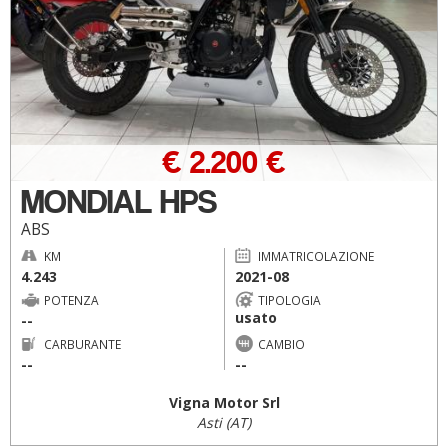
€ 2.200 €
MONDIAL HPS
ABS
KM
IMMATRICOLAZIONE
4.243
2021-08
POTENZA
TIPOLOGIA
usato
--
CARBURANTE
CAMBIO
--
--
Vigna Motor Srl
Asti (AT)