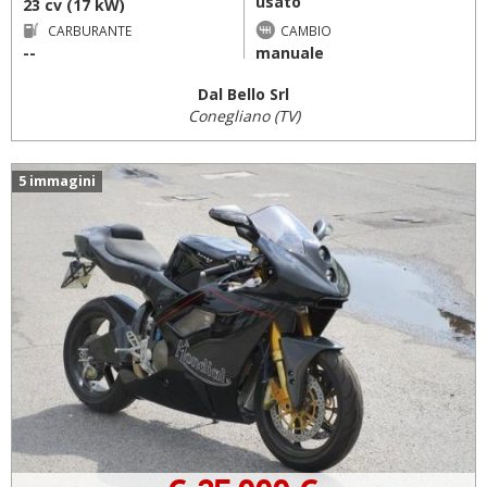
usato
23 cv (17 kW)
CARBURANTE
CAMBIO
--
manuale
Dal Bello Srl
Conegliano (TV)
5 immagini