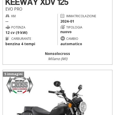
KEEWAY XDV 125
EVO PRO
KM
IMMATRICOLAZIONE
--
2024-01
POTENZA
TIPOLOGIA
nuovo
12 cv (9 kW)
CARBURANTE
CAMBIO
benzina 4 tempi
automatico
Nonsolocross
Milano (MI)
5 immagini