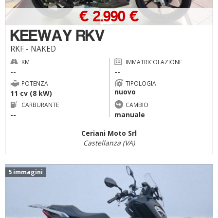
€ 2.990 €
KEEWAY RKV
RKF - NAKED
KM
IMMATRICOLAZIONE
--
--
POTENZA
TIPOLOGIA
nuovo
11 cv (8 kW)
CARBURANTE
CAMBIO
--
manuale
Ceriani Moto Srl
Castellanza (VA)
5 immagini