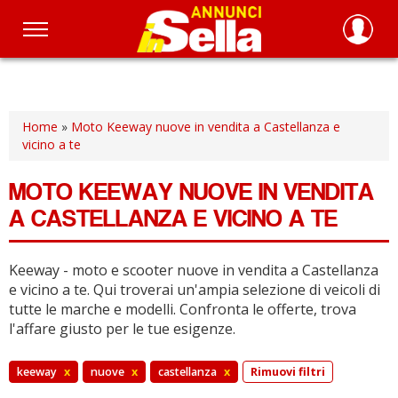
Salta
al
contenuto
principale
Home
»
Moto Keeway nuove in vendita a Castellanza e
vicino a te
MOTO KEEWAY NUOVE IN VENDITA
A CASTELLANZA E VICINO A TE
Keeway - moto e scooter nuove in vendita a Castellanza
e vicino a te.
Qui troverai un'ampia selezione di veicoli di
tutte le marche e modelli.
Confronta le offerte, trova
l'affare giusto per le tue esigenze.
keeway
x
nuove
x
castellanza
x
Rimuovi filtri