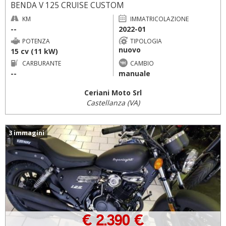
BENDA V 125 CRUISE CUSTOM
KM
IMMATRICOLAZIONE
--
2022-01
POTENZA
TIPOLOGIA
nuovo
15 cv (11 kW)
CARBURANTE
CAMBIO
--
manuale
Ceriani Moto Srl
Castellanza (VA)
3 immagini
€ 2.390 €