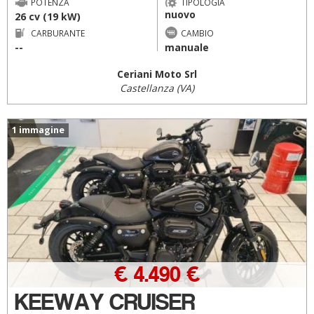
POTENZA
TIPOLOGIA
nuovo
26 cv (19 kW)
CARBURANTE
CAMBIO
--
manuale
Ceriani Moto Srl
Castellanza (VA)
1 immagine
€ 4.490 €
KEEWAY CRUISER