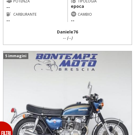
POTENZA
TIPOLOGIA
epoca
--
CARBURANTE
CAMBIO
--
--
Daniele76
-- (--)
5 immagini