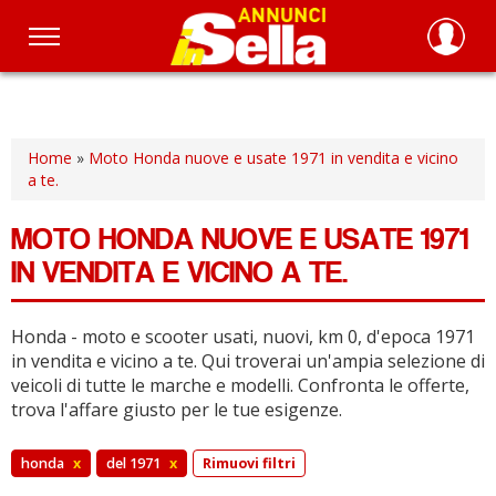
Salta
al
contenuto
principale
Home
»
Moto Honda nuove e usate 1971 in vendita e vicino
a te.
MOTO HONDA NUOVE E USATE 1971
IN VENDITA E VICINO A TE.
Honda - moto e scooter usati, nuovi, km 0, d'epoca 1971
in vendita e vicino a te.
Qui troverai un'ampia selezione di
veicoli di tutte le marche e modelli.
Confronta le offerte,
trova l'affare giusto per le tue esigenze.
honda
x
del 1971
x
Rimuovi filtri