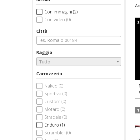
An
Con immagini (2)
Con video (0)
3
Città
Raggio
Tutto
Carrozzeria
Naked (0)
Sportiva (0)
Custom (0)
Motard (0)
1
Stradale (0)
Enduro (1)
Scrambler (0)