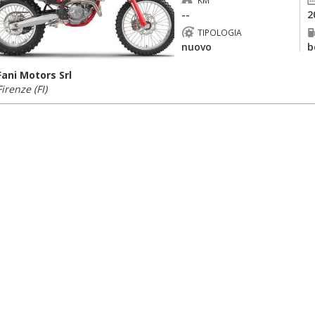
KM
--
2
TIPOLOGIA
nuovo
b
Fani Motors Srl
Firenze (FI)