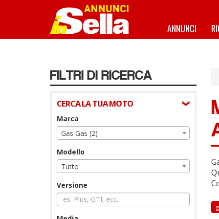
Salta
al
contenuto
ANNUNCI
R
principale
FILTRI DI RICERCA
CERCA LA TUA MOTO
Marca
Gas Gas (2)
Modello
Ga
Tutto
Qu
Co
Versione
g
Media