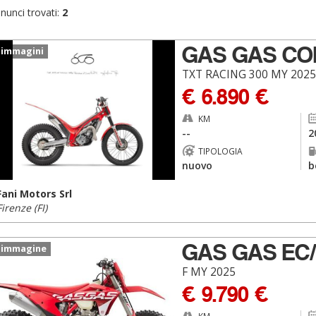
nunci trovati:
2
GAS GAS CO
 immagini
TXT RACING 300 MY 2025
€ 6.890 €
KM
--
2
TIPOLOGIA
nuovo
b
Fani Motors Srl
Firenze (FI)
GAS GAS EC/
 immagine
F MY 2025
€ 9.790 €