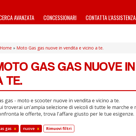
ICERCA AVANZATA
CONCESSIONARI
CONTATTA L'ASSISTENZA
Home
»
Moto Gas gas nuove in vendita e vicino a te.
MOTO GAS GAS NUOVE IN 
A TE.
s gas - moto e scooter nuove in vendita e vicino a te.
i troverai un'ampia selezione di veicoli di tutte le marche e 
nfronta le offerte, trova l'affare giusto per le tue esigenze.
as gas
x
nuove
x
Rimuovi filtri