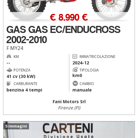
€ 8.990 €
GAS GAS EC/ENDUCROSS
2002-2010
F MY24
KM
IMMATRICOLAZIONE
--
2024-12
POTENZA
TIPOLOGIA
km0
41 cv (30 kW)
CARBURANTE
CAMBIO
benzina 4 tempi
manuale
Fani Motors Srl
Firenze (FI)
5 immagini