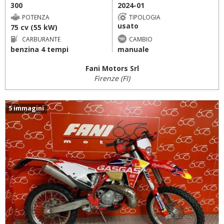
300
2024-01
POTENZA
TIPOLOGIA
usato
75 cv (55 kW)
CARBURANTE
CAMBIO
benzina 4 tempi
manuale
Fani Motors Srl
Firenze (FI)
5 immagini