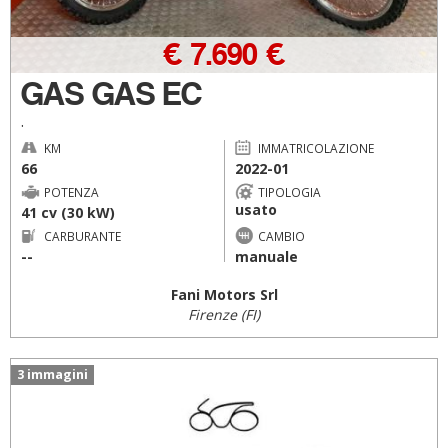
€ 7.690 €
GAS GAS EC
.
KM
IMMATRICOLAZIONE
66
2022-01
POTENZA
TIPOLOGIA
usato
41 cv (30 kW)
CARBURANTE
CAMBIO
--
manuale
Fani Motors Srl
Firenze (FI)
3 immagini