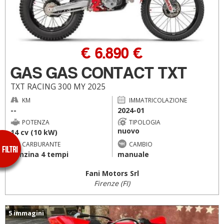
€ 6.890 €
GAS GAS CONTACT TXT
TXT RACING 300 MY 2025
KM
IMMATRICOLAZIONE
--
2024-01
POTENZA
TIPOLOGIA
nuovo
14 cv (10 kW)
CARBURANTE
CAMBIO
benzina 4 tempi
manuale
Fani Motors Srl
Firenze (FI)
5 immagini