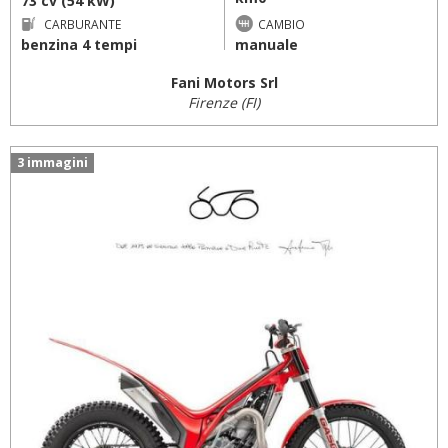
73 cv (54 kW)
CARBURANTE
CAMBIO
benzina 4 tempi
manuale
Fani Motors Srl
Firenze (FI)
3 immagini