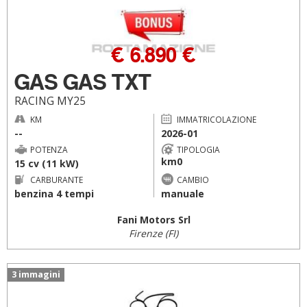
€ 6.890 €
GAS GAS TXT
RACING MY25
KM
IMMATRICOLAZIONE
--
2026-01
POTENZA
TIPOLOGIA
km0
15 cv (11 kW)
CARBURANTE
CAMBIO
benzina 4 tempi
manuale
Fani Motors Srl
Firenze (FI)
3 immagini