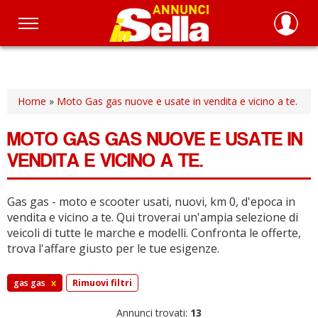
Salta
al
contenuto
principale
Home
»
Moto Gas gas nuove e usate in vendita e vicino a te.
MOTO GAS GAS NUOVE E USATE IN
VENDITA E VICINO A TE.
Gas gas - moto e scooter usati, nuovi, km 0, d'epoca in
vendita e vicino a te.
Qui troverai un'ampia selezione di
veicoli di tutte le marche e modelli.
Confronta le offerte,
trova l'affare giusto per le tue esigenze.
gas gas
x
Rimuovi filtri
Annunci trovati:
13