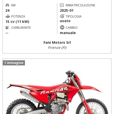
KM
IMMATRICOLAZIONE
24
2025-01
POTENZA
TIPOLOGIA
usato
15 cv (11 kW)
CARBURANTE
CAMBIO
--
manuale
Fani Motors Srl
Firenze (FI)
1 immagine