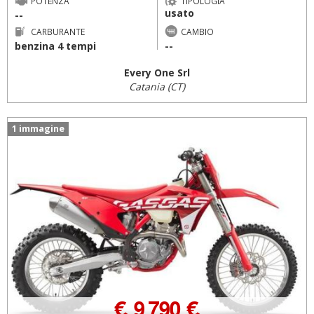
POTENZA
TIPOLOGIA
usato
--
CARBURANTE
CAMBIO
benzina 4 tempi
--
Every One Srl
Catania (CT)
1 immagine
€ 9.790 €