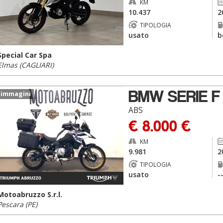
KM
10.437
2
TIPOLOGIA
usato
b
Special Car Spa
Elmas (CAGLIARI)
BMW SERIE F
 immagini
ABS
€ 8.000 €
KM
9.981
2
TIPOLOGIA
usato
-
Motoabruzzo S.r.l.
Pescara (PE)