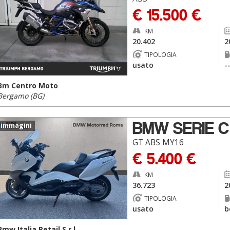
€ 15.500 €
KM
20.402
2
TIPOLOGIA
usato
-
Bm Centro Moto
Bergamo (BG)
BMW SERIE C
 immagini
GT ABS MY16
€ 5.400 €
KM
36.723
2
TIPOLOGIA
usato
b
Bmw Italia Retail S.r.l.