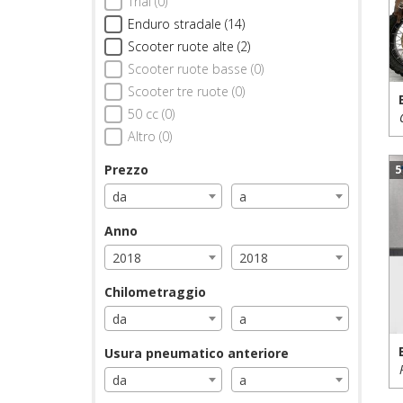
Trial (0)
Enduro stradale (14)
Scooter ruote alte (2)
Scooter ruote basse (0)
Scooter tre ruote (0)
50 cc (0)
Altro (0)
Prezzo
5
da
a
Anno
2018
2018
Chilometraggio
da
a
Usura pneumatico anteriore
da
a