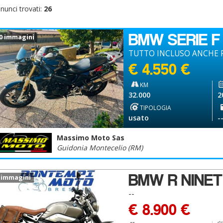
nunci trovati:
26
BMW SERIE F
0 immagini
TUTTO INCLUSO ANCHE P
€ 4.550 €
KM
32.000
2
TIPOLOGIA
usato
-
Massimo Moto Sas
Guidonia Montecelio (RM)
BMW R NINET
 immagini
--
€ 8.900 €