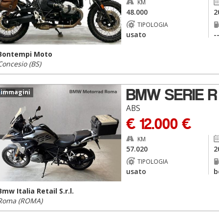
KM
48.000
2
TIPOLOGIA
usato
-
Bontempi Moto
Concesio (BS)
BMW SERIE R
 immagini
ABS
€ 12.000 €
KM
57.020
2
TIPOLOGIA
usato
b
Bmw Italia Retail S.r.l.
Roma (ROMA)