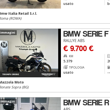
usato
b
Bmw Italia Retail S.r.l.
Roma (ROMA)
BMW SERIE F
 immagini
RALLYE ABS
€ 9.700 €
KM
5.379
2
TIPOLOGIA
usato
-
Mazzola Moto
Bonate Sopra (BG)
BMW SERIE R
 immagini
ABS