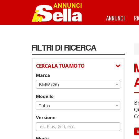
Salta
al
contenuto
ANNUNCI
R
principale
FILTRI DI RICERCA
CERCA LA TUA MOTO
Marca
BMW (26)
Modello
Bm
Tutto
Qu
Co
Versione
Media