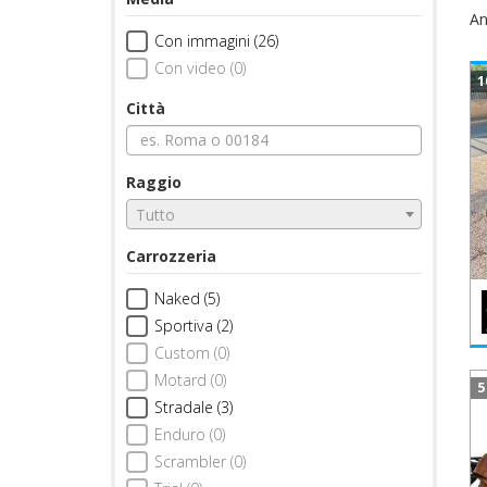
An
Con immagini (26)
Con video (0)
1
Città
Raggio
Tutto
Carrozzeria
Naked (5)
Sportiva (2)
Custom (0)
Motard (0)
5
Stradale (3)
Enduro (0)
Scrambler (0)