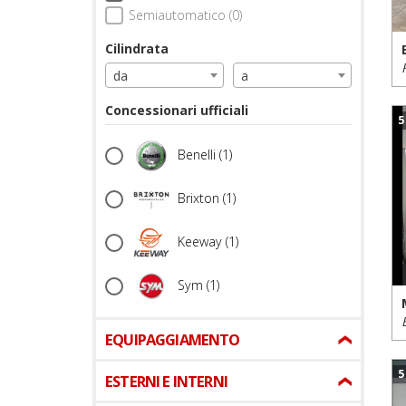
Semiautomatico (0)
Cilindrata
da
a
Concessionari ufficiali
5
Benelli
(1)
Brixton
(1)
Keeway
(1)
Sym
(1)
EQUIPAGGIAMENTO
5
ESTERNI E INTERNI