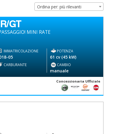
Ordina per: più rilevanti
 R/GT
ASSAGGIO! MINI RATE
IMMATRICOLAZIONE
POTENZA
018-05
61 cv (45 kW)
CARBURANTE
CAMBIO
-
manuale
Concessionaria Ufficiale