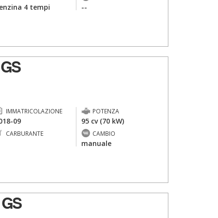
enzina 4 tempi
--
 GS
IMMATRICOLAZIONE
POTENZA
018-09
95 cv (70 kW)
CARBURANTE
CAMBIO
-
manuale
 GS