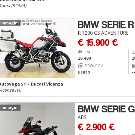
Roma (ROMA)
BMW SERIE R
 immagini
R 1200 GS ADVENTURE
€ 15.900 €
KM
28.480
2
TIPOLOGIA
usato
-
Autovega Srl - Ducati Vicenza
Vicenza (VI)
BMW SERIE G
 immagini
ABS
€ 2.900 €