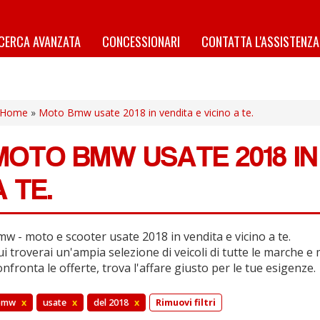
ICERCA AVANZATA
CONCESSIONARI
CONTATTA L'ASSISTENZA
Home
»
Moto Bmw usate 2018 in vendita e vicino a te.
MOTO BMW USATE 2018 IN
A TE.
w - moto e scooter usate 2018 in vendita e vicino a te.
i troverai un'ampia selezione di veicoli di tutte le marche e 
nfronta le offerte, trova l'affare giusto per le tue esigenze.
bmw
x
usate
x
del 2018
x
Rimuovi filtri