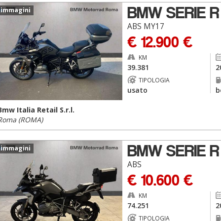
BMW SERIE R
 immagini
ABS MY17
€ 12.900 €
KM
39.381
2
TIPOLOGIA
usato
b
Bmw Italia Retail S.r.l.
Roma (ROMA)
BMW SERIE R
 immagini
ABS
€ 10.600 €
KM
74.251
2
TIPOLOGIA