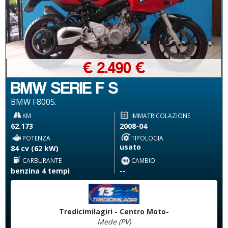
€ 2.490 €
BMW SERIE F S
BMW F800S.
KM
IMMATRICOLAZIONE
62.173
2008-04
POTENZA
TIPOLOGIA
usato
84 cv (62 kW)
CARBURANTE
CAMBIO
benzina 4 tempi
--
Tredicimilagiri - Centro Moto-
Mede (PV)