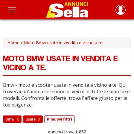
Salta
al
contenuto
principale
Home
»
Moto Bmw usate in vendita e vicino a te.
MOTO BMW USATE IN VENDITA E
VICINO A TE.
Bmw - moto e scooter usate in vendita e vicino a te.
Qui
troverai un'ampia selezione di veicoli di tutte le marche e
modelli.
Confronta le offerte, trova l'affare giusto per le
tue esigenze.
bmw
x
usate
x
Rimuovi filtri
Annunci trovati:
852