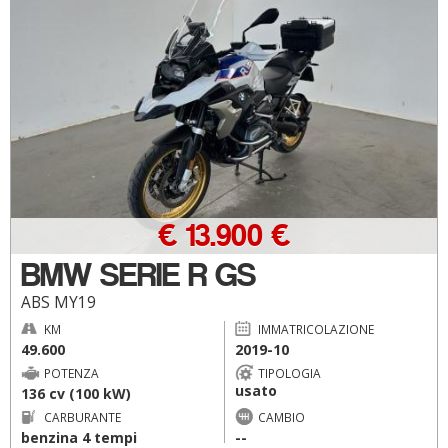
€ 13.900 €
BMW SERIE R GS
ABS MY19
KM
IMMATRICOLAZIONE
49.600
2019-10
POTENZA
TIPOLOGIA
usato
136 cv (100 kW)
CARBURANTE
CAMBIO
benzina 4 tempi
--