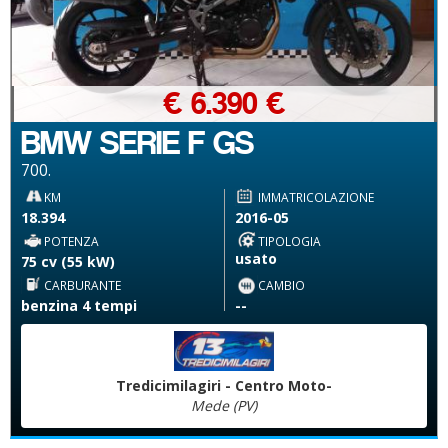
€ 6.390 €
BMW SERIE F GS
700.
KM
IMMATRICOLAZIONE
18.394
2016-05
POTENZA
TIPOLOGIA
usato
75 cv (55 kW)
CARBURANTE
CAMBIO
benzina 4 tempi
--
Tredicimilagiri - Centro Moto-
Mede (PV)