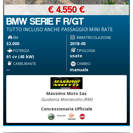
€ 4.550 €
BMW SERIE F R/GT
TUTTO INCLUSO ANCHE PASSAGGIO! MINI RATE
KM
IMMATRICOLAZIONE
32.000
2018-05
POTENZA
TIPOLOGIA
usato
61 cv (45 kW)
CARBURANTE
CAMBIO
--
manuale
Massimo Moto Sas
Guidonia Montecelio (RM)
Concessionaria Ufficiale