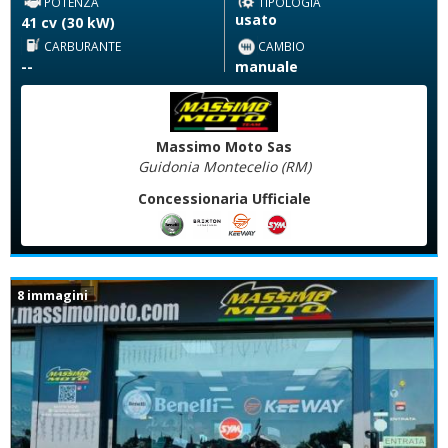
POTENZA
TIPOLOGIA
usato
41 cv (30 kW)
CARBURANTE
CAMBIO
--
manuale
Massimo Moto Sas
Guidonia Montecelio (RM)
Concessionaria Ufficiale
8 immagini