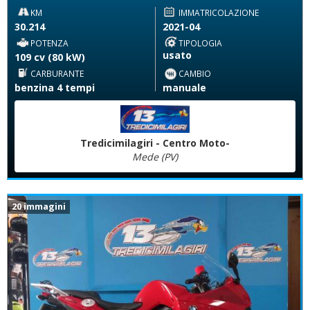
KM
IMMATRICOLAZIONE
30.214
2021-04
POTENZA
TIPOLOGIA
usato
109 cv (80 kW)
CARBURANTE
CAMBIO
benzina 4 tempi
manuale
Tredicimilagiri - Centro Moto-
Mede (PV)
20 immagini