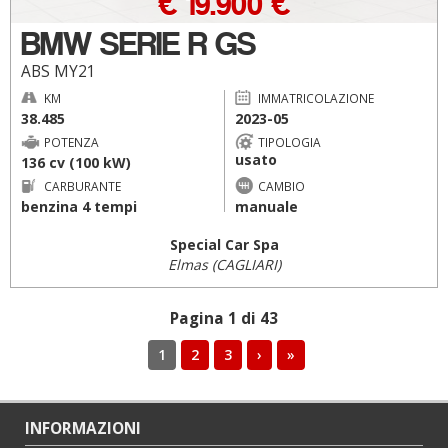
€ 19.900 €
BMW SERIE R GS
ABS MY21
KM
IMMATRICOLAZIONE
38.485
2023-05
POTENZA
TIPOLOGIA
usato
136 cv (100 kW)
CARBURANTE
CAMBIO
benzina 4 tempi
manuale
Special Car Spa
Elmas (CAGLIARI)
Pagina 1 di 43
1
2
3
›
»
INFORMAZIONI