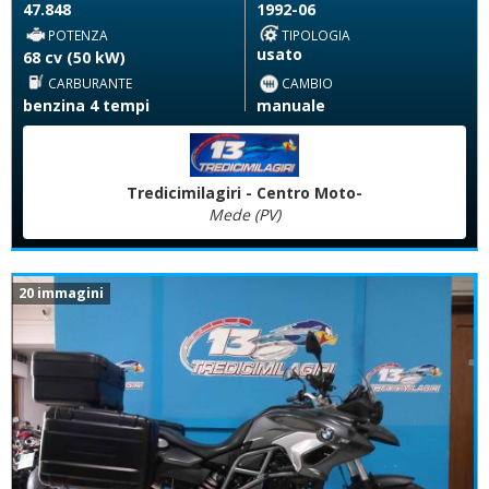
47.848
1992-06
POTENZA
TIPOLOGIA
usato
68 cv (50 kW)
CARBURANTE
CAMBIO
benzina 4 tempi
manuale
Tredicimilagiri - Centro Moto-
Mede (PV)
20 immagini