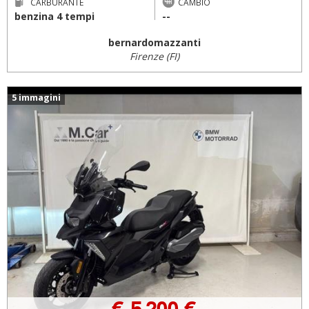
CARBURANTE
CAMBIO
benzina 4 tempi
--
bernardomazzanti
Firenze (FI)
5 immagini
€ 5.200 €