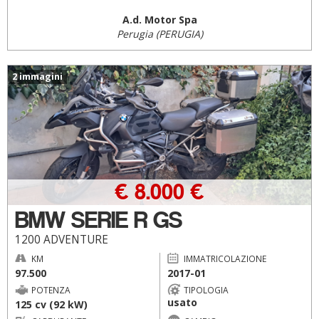
A.d. Motor Spa
Perugia (PERUGIA)
2 immagini
€ 8.000 €
BMW SERIE R GS
1200 ADVENTURE
KM
IMMATRICOLAZIONE
97.500
2017-01
POTENZA
TIPOLOGIA
usato
125 cv (92 kW)