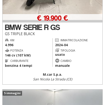
€ 19.900 €
BMW SERIE R GS
GS TRIPLE BLACK
KM
IMMATRICOLAZIONE
4.996
2024-04
POTENZA
TIPOLOGIA
usato
146 cv (107 kW)
CARBURANTE
CAMBIO
benzina 4 tempi
manuale
M.car S.p.a.
San Nicola La Strada (CE)
5 immagini