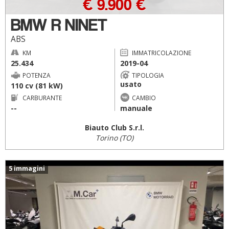
€ 9.900 €
BMW R NINET
ABS
KM
IMMATRICOLAZIONE
25.434
2019-04
POTENZA
TIPOLOGIA
usato
110 cv (81 kW)
CARBURANTE
CAMBIO
--
manuale
Biauto Club S.r.l.
Torino (TO)
5 immagini