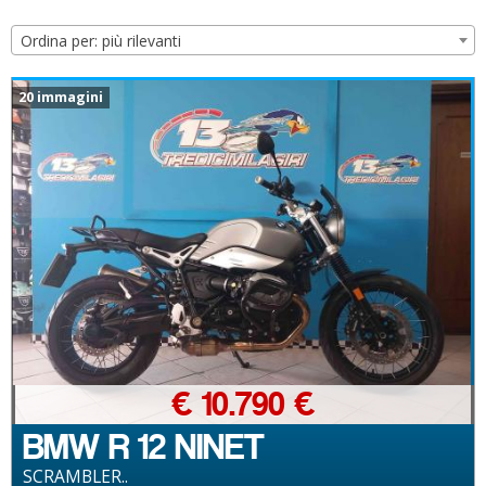
Ordina per: più rilevanti
20 immagini
€ 10.790 €
BMW R 12 NINET
SCRAMBLER..