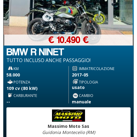
€ 10.490 €
BMW R NINET
TUTTO INCLUSO ANCHE PASSAGGIO!
KM
IMMATRICOLAZIONE
58.000
2017-05
POTENZA
TIPOLOGIA
usato
109 cv (80 kW)
CARBURANTE
CAMBIO
--
manuale
Massimo Moto Sas
Guidonia Montecelio (RM)