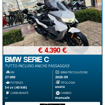
€ 4.390 €
BMW SERIE C
TUTTO INCLUSO ANCHE PASSAGGIO!
KM
IMMATRICOLAZIONE
27.000
2020-09
POTENZA
TIPOLOGIA
usato
54 cv (40 kW)
CARBURANTE
CAMBIO
--
manuale