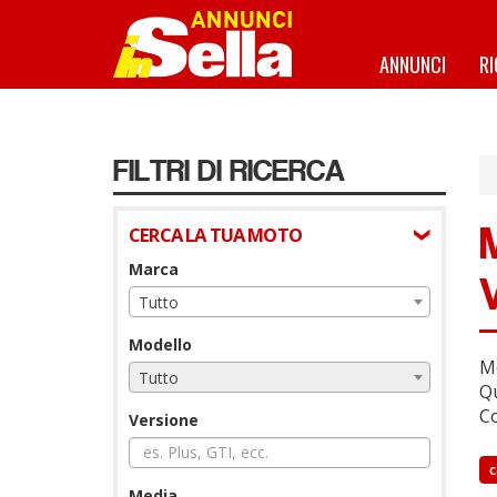
Salta
al
contenuto
ANNUNCI
R
principale
FILTRI DI RICERCA
CERCA LA TUA MOTO
Marca
Tutto
Modello
Mo
Tutto
Qu
Co
Versione
c
Media