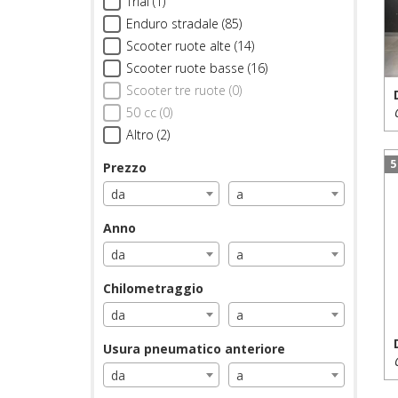
Trial (1)
Enduro stradale (85)
Scooter ruote alte (14)
Scooter ruote basse (16)
Scooter tre ruote (0)
50 cc (0)
Altro (2)
5
Prezzo
da
a
Anno
da
a
Chilometraggio
da
a
Usura pneumatico anteriore
da
a