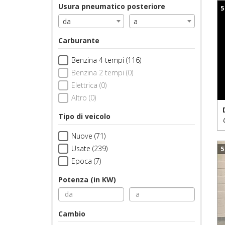
Usura pneumatico posteriore
5
da
a
Carburante
Benzina 4 tempi (116)
Benzina 2 tempi (0)
Elettrica (0)
Altro (0)
Tipo di veicolo
Nuove (71)
Usate (239)
5
Epoca (7)
Potenza (in KW)
Cambio