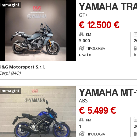
YAMAHA TRA
 immagini
GT+
€ 12.500 €
KM
5.000
2
TIPOLOGIA
usato
b
D&G Motorsport S.r.l.
Carpi (MO)
YAMAHA MT-
 immagini
ABS
€ 5.499 €
KM
1
2
TIPOLOGIA