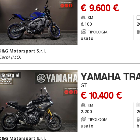
€ 9.600 €
KM
6.100
2
TIPOLOGIA
usato
-
D&G Motorsport S.r.l.
Carpi (MO)
YAMAHA TRA
 immagini
GT
€ 10.400 €
KM
2.200
2
TIPOLOGIA
usato
b
D&G Motorsport S.r.l.