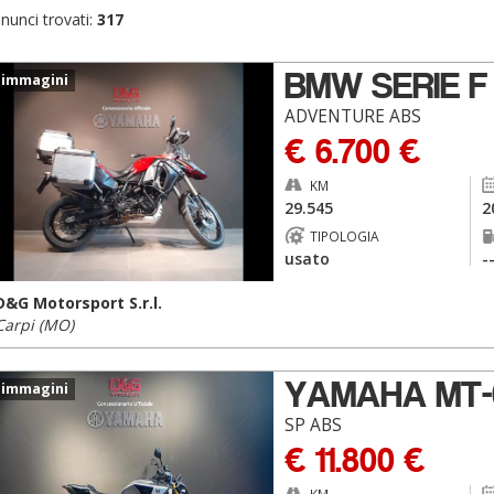
nunci trovati:
317
BMW SERIE F
 immagini
ADVENTURE ABS
€ 6.700 €
KM
29.545
2
TIPOLOGIA
usato
-
D&G Motorsport S.r.l.
Carpi (MO)
YAMAHA MT-
 immagini
SP ABS
€ 11.800 €