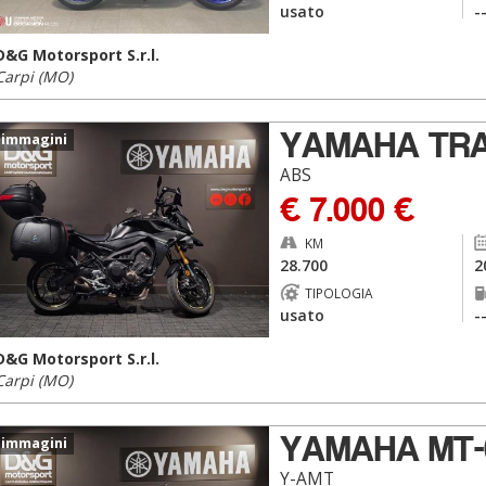
usato
-
D&G Motorsport S.r.l.
Carpi (MO)
YAMAHA TR
 immagini
ABS
€ 7.000 €
KM
28.700
2
TIPOLOGIA
usato
-
D&G Motorsport S.r.l.
Carpi (MO)
YAMAHA MT-
 immagini
Y-AMT