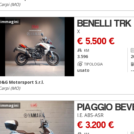
Carpi (MO)
BENELLI TRK
 immagini
X
€ 5.500 €
KM
3.596
2
TIPOLOGIA
usato
-
D&G Motorsport S.r.l.
Carpi (MO)
PIAGGIO BEV
 immagini
I.E. ABS-ASR
€ 3.200 €