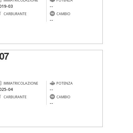
IMMATRICOLAZIONE
POTENZA
019-03
--
CARBURANTE
CAMBIO
-
--
07
IMMATRICOLAZIONE
POTENZA
025-04
--
CARBURANTE
CAMBIO
-
--