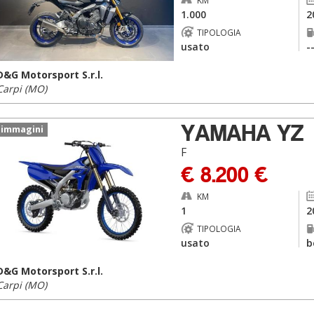
KM
1.000
2
TIPOLOGIA
usato
-
D&G Motorsport S.r.l.
Carpi (MO)
YAMAHA YZ
 immagini
F
€ 8.200 €
KM
1
2
TIPOLOGIA
usato
b
D&G Motorsport S.r.l.
Carpi (MO)