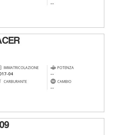
-
--
ACER
IMMATRICOLAZIONE
POTENZA
017-04
--
CARBURANTE
CAMBIO
-
--
09