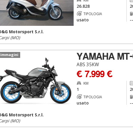
KM
26.828
2
TIPOLOGIA
usato
-
D&G Motorsport S.r.l.
Carpi (MO)
YAMAHA MT-
 immagini
ABS 35KW
€ 7.999 €
KM
1
2
TIPOLOGIA
usato
-
D&G Motorsport S.r.l.
Carpi (MO)