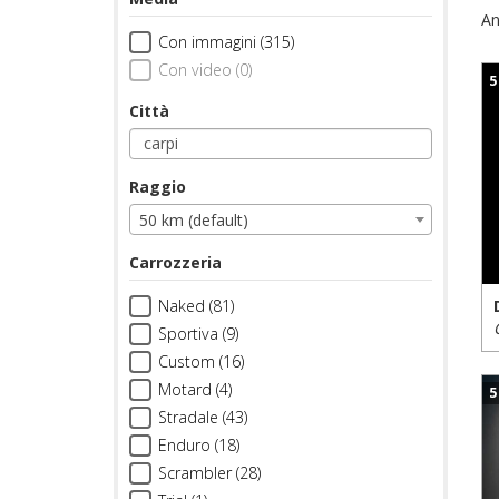
An
Con immagini (315)
Con video (0)
5
Città
Raggio
50 km (default)
Carrozzeria
Naked (81)
Sportiva (9)
Custom (16)
Motard (4)
5
Stradale (43)
Enduro (18)
Scrambler (28)